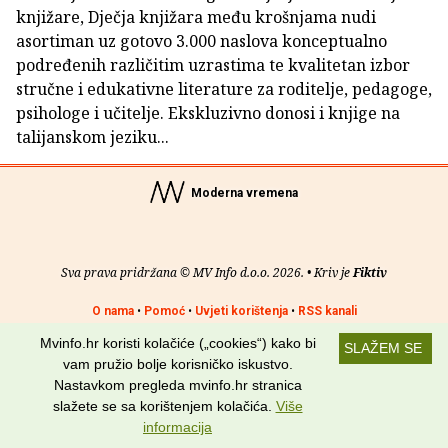
knjižare, Dječja knjižara među krošnjama nudi
asortiman uz gotovo 3.000 naslova konceptualno
podređenih različitim uzrastima te kvalitetan izbor
stručne i edukativne literature za roditelje, pedagoge,
psihologe i učitelje. Ekskluzivno donosi i knjige na
talijanskom jeziku...
Moderna vremena
Sva prava pridržana © MV Info d.o.o. 2026. • Kriv je
Fiktiv
O nama
•
Pomoć
•
Uvjeti korištenja
•
RSS kanali
Mvinfo.hr koristi kolačiće („cookies“) kako bi
SLAŽEM SE
Potraži nas na:
vam pružio bolje korisničko iskustvo.
Nastavkom pregleda mvinfo.hr stranica
slažete se sa korištenjem kolačića.
Više
informacija