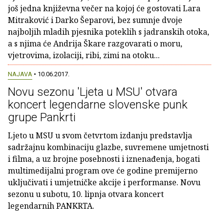
još jedna književna večer na kojoj će gostovati Lara
Mitraković i Darko Šeparovi, bez sumnje dvoje
najboljih mladih pjesnika poteklih s jadranskih otoka,
a s njima će Andrija Škare razgovarati o moru,
vjetrovima, izolaciji, ribi, zimi na otoku...
NAJAVA
• 10.06.2017.
Novu sezonu 'Ljeta u MSU' otvara
koncert legendarne slovenske punk
grupe Pankrti
Ljeto u MSU u svom četvrtom izdanju predstavlja
sadržajnu kombinaciju glazbe, suvremene umjetnosti
i filma, a uz brojne posebnosti i iznenađenja, bogati
multimedijalni program ove će godine premijerno
uključivati i umjetničke akcije i performanse. Novu
sezonu u subotu, 10. lipnja otvara koncert
legendarnih PANKRTA.