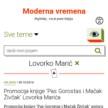
Moderna vremena
Pogledaj... sve je puno knjiga.
Sve teme
×
Lovorko Marić
NAJAVA
• 03.10.2014.
Promocija knjige 'Pas Gorostas i Mačak
Živčak' Lovorka Marića
Promocija knjige 'Pas Gorostas i Mačak Živčak' autora