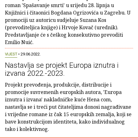
roman 'Spašavanje smrti' u srijedu 28. lipnja u
Knjižnici i čitaonici Bogdana Ogrizovića u Zagrebu. U
promociji uz autoricu sudjeluje Suzana Kos
(prevoditeljica knjige) i Hrvoje Kovač (urednik).
Predstavljanje će s češkog konsekutivno prevoditi
Emilio Nuić.
VIJEST
• 29.06.2022.
Nastavlja se projekt Europa iznutra i
izvana 2022.-2023.
Projekt prevođenja, produkcije, distribucije i
promocije suvremenih europskih autora, 'Europa
iznutra i izvana' nakladničke kuće Hena com,
nastavlja se i treći put čitateljima donosi nagrađivane
i vrijedne romane iz čak 15 europskih zemalja, koji se
bave konstrukcijom identiteta, kako individualnog
tako i kolektivnog.