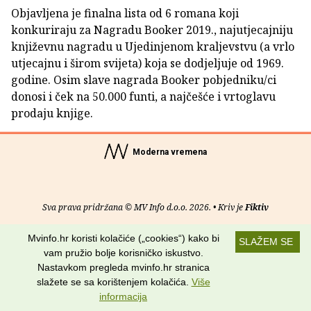
Objavljena je finalna lista od 6 romana koji
konkuriraju za Nagradu Booker 2019., najutjecajniju
književnu nagradu u Ujedinjenom kraljevstvu (a vrlo
utjecajnu i širom svijeta) koja se dodjeljuje od 1969.
godine. Osim slave nagrada Booker pobjedniku/ci
donosi i ček na 50.000 funti, a najčešće i vrtoglavu
prodaju knjige.
Moderna vremena
Sva prava pridržana © MV Info d.o.o. 2026. • Kriv je
Fiktiv
O nama
•
Pomoć
•
Uvjeti korištenja
•
RSS kanali
Mvinfo.hr koristi kolačiće („cookies“) kako bi
SLAŽEM SE
vam pružio bolje korisničko iskustvo.
Potraži nas na:
Nastavkom pregleda mvinfo.hr stranica
slažete se sa korištenjem kolačića.
Više
informacija