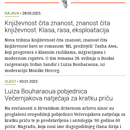
NAJAVA
• 28.05.2025.
Književnost čita znanost, znanost čita
književnost: Klasa, rasa, eksploatacija
Nova tribina Književnost čita znanost, znanost čita
književnost bavi se romanom 'Mi, preživjeli' Tasha Awa,
koji progovara o klasnim razlikama, migracijama i
modernom ropstvu. O tim temama 28. svibnja u Booksi
razgovaraju Srđan Sandić i Luiza Bouharaoua, uz
moderaciju Monike Herceg.
VIJEST
• 30.01.2025.
Luiza Bouharaoua pobjednica
Večernjakova natječaja za kratku priču
Na svečanosti u Hrvatskom državnom arhivu sinoć su
proglašeni ovogodišnji pobjednici Večernjakova natječaja za
kratku priču te je predstavljena i antologija '60 godina 60
priča'. Nagradu, koja nosi ime dugogodišnjeg člana žirija i