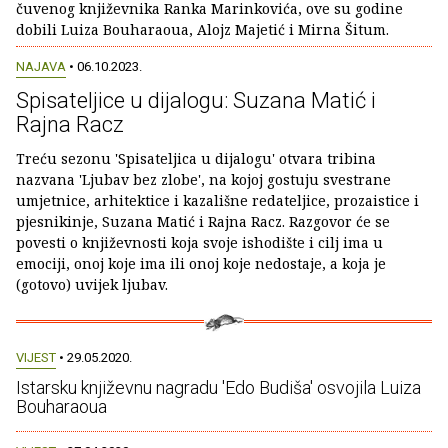
čuvenog književnika Ranka Marinkovića, ove su godine
dobili Luiza Bouharaoua, Alojz Majetić i Mirna Šitum.
NAJAVA
• 06.10.2023.
Spisateljice u dijalogu: Suzana Matić i
Rajna Racz
Treću sezonu 'Spisateljica u dijalogu' otvara tribina
nazvana 'Ljubav bez zlobe', na kojoj gostuju svestrane
umjetnice, arhitektice i kazališne redateljice, prozaistice i
pjesnikinje, Suzana Matić i Rajna Racz. Razgovor će se
povesti o književnosti koja svoje ishodište i cilj ima u
emociji, onoj koje ima ili onoj koje nedostaje, a koja je
(gotovo) uvijek ljubav.
VIJEST
• 29.05.2020.
Istarsku književnu nagradu 'Edo Budiša' osvojila Luiza
Bouharaoua