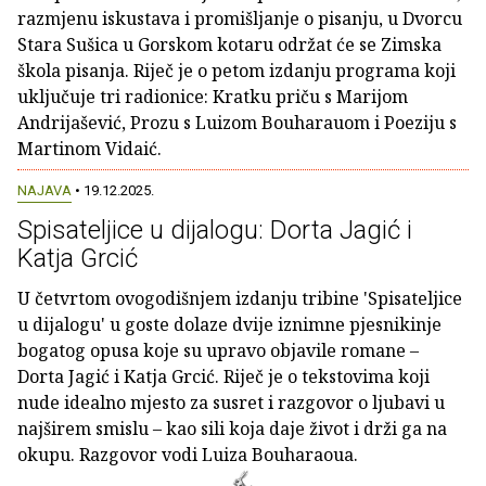
razmjenu iskustava i promišljanje o pisanju, u Dvorcu
Stara Sušica u Gorskom kotaru održat će se Zimska
škola pisanja. Riječ je o petom izdanju programa koji
uključuje tri radionice: Kratku priču s Marijom
Andrijašević, Prozu s Luizom Bouharauom i Poeziju s
Martinom Vidaić.
NAJAVA
• 19.12.2025.
Spisateljice u dijalogu: Dorta Jagić i
Katja Grcić
U četvrtom ovogodišnjem izdanju tribine 'Spisateljice
u dijalogu' u goste dolaze dvije iznimne pjesnikinje
bogatog opusa koje su upravo objavile romane –
Dorta Jagić i Katja Grcić. Riječ je o tekstovima koji
nude idealno mjesto za susret i razgovor o ljubavi u
najširem smislu – kao sili koja daje život i drži ga na
okupu. Razgovor vodi Luiza Bouharaoua.