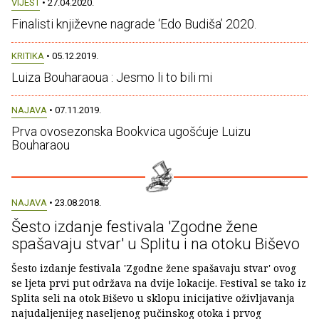
VIJEST
• 27.04.2020.
Finalisti književne nagrade ‘Edo Budiša’ 2020.
KRITIKA
• 05.12.2019.
Luiza Bouharaoua : Jesmo li to bili mi
NAJAVA
• 07.11.2019.
Prva ovosezonska Bookvica ugošćuje Luizu
Bouharaou
NAJAVA
• 23.08.2018.
Šesto izdanje festivala 'Zgodne žene
spašavaju stvar' u Splitu i na otoku Biševo
Šesto izdanje festivala 'Zgodne žene spašavaju stvar' ovog
se ljeta prvi put održava na dvije lokacije. Festival se tako iz
Splita seli na otok Biševo u sklopu inicijative oživljavanja
najudaljenijeg naseljenog pučinskog otoka i prvog