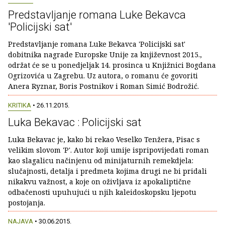
Predstavljanje romana Luke Bekavca
'Policijski sat'
Predstavljanje romana Luke Bekavca 'Policijski sat'
dobitnika nagrade Europske Unije za književnost 2015.,
održat će se u ponedjeljak 14. prosinca u Knjižnici Bogdana
Ogrizovića u Zagrebu. Uz autora, o romanu će govoriti
Anera Ryznar, Boris Postnikov i Roman Simić Bodrožić.
KRITIKA
• 26.11.2015.
Luka Bekavac : Policijski sat
Luka Bekavac je, kako bi rekao Veselko Tenžera, Pisac s
velikim slovom 'P'. Autor koji umije ispripovijedati roman
kao slagalicu načinjenu od minijaturnih remekdjela:
slučajnosti, detalja i predmeta kojima drugi ne bi pridali
nikakvu važnost, a koje on oživljava iz apokaliptične
odbačenosti upuhujući u njih kaleidoskopsku ljepotu
postojanja.
NAJAVA
• 30.06.2015.