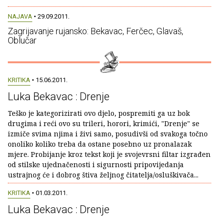
NAJAVA
• 29.09.2011.
Zagrijavanje rujansko: Bekavac, Ferčec, Glavaš,
Oblučar
KRITIKA
• 15.06.2011.
Luka Bekavac : Drenje
Teško je kategorizirati ovo djelo, pospremiti ga uz bok
drugima i reći ovo su trileri, horori, krimići, "Drenje" se
izmiče svima njima i živi samo, posudivši od svakoga točno
onoliko koliko treba da ostane posebno uz pronalazak
mjere. Probijanje kroz tekst koji je svojevrsni filtar izgrađen
od stilske ujednačenosti i sigurnosti pripovijedanja
ustrajnog će i dobrog štiva željnog čitatelja/osluškivača...
KRITIKA
• 01.03.2011.
Luka Bekavac : Drenje