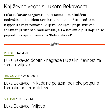
Književna večer s Lukom Bekavcem
Luka Bekavac razgovarat će s Romanom Simićem
Bodrožićem i Seidom Serdarevićem o međunarodnom
uspjehu svoga romana 'Viljevo', oduševljenju kritike i
zanimanju stranih nakladnika, a i o novom djelu koje će se
pojaviti u rujnu – romanu 'Policijski sat'.
VIJEST
• 14.04.2015.
Luka Bekavac dobitnik nagrade EU za književnost za
roman 'Viljevo'
RAZGOVOR
• 24.01.2014.
Luka Bekavac : Nikada ne polazim od neke potpuno
formulirane teme ili teze
KRITIKA
• 28.10.2013.
Luka Bekavac : Viljevo