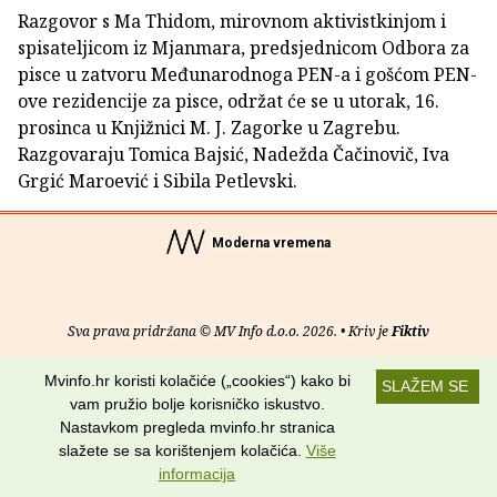
Razgovor s Ma Thidom, mirovnom aktivistkinjom i
spisateljicom iz Mjanmara, predsjednicom Odbora za
pisce u zatvoru Međunarodnoga PEN-a i gošćom PEN-
ove rezidencije za pisce, održat će se u utorak, 16.
prosinca u Knjižnici M. J. Zagorke u Zagrebu.
Razgovaraju Tomica Bajsić, Nadežda Čačinovič, Iva
Grgić Maroević i Sibila Petlevski.
Moderna vremena
Sva prava pridržana © MV Info d.o.o. 2026. • Kriv je
Fiktiv
O nama
•
Pomoć
•
Uvjeti korištenja
•
RSS kanali
Mvinfo.hr koristi kolačiće („cookies“) kako bi
SLAŽEM SE
vam pružio bolje korisničko iskustvo.
Potraži nas na:
Nastavkom pregleda mvinfo.hr stranica
slažete se sa korištenjem kolačića.
Više
informacija