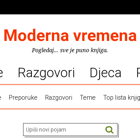
Moderna vremena
Pogledaj... sve je puno knjiga.
e
Razgovori
Djeca
e
Preporuke
Razgovori
Teme
Top lista knji