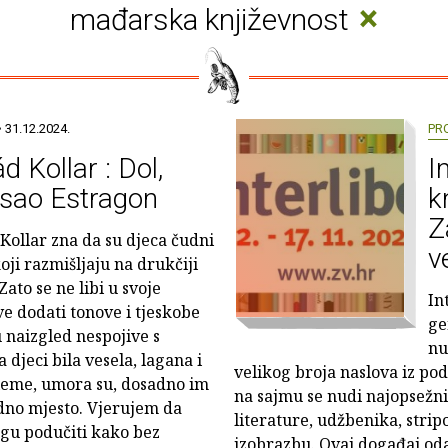
×
mađarska književnost
 31.12.2024.
PR
d Kollar : Dol,
I
isao Estragon
k
Z
Kollar zna da su djeca čudni
v
koji razmišljaju na drukčiji
Zato se ne libi u svoje
In
ve dodati tonove i tjeskobe
ge
u naizgled nespojive s
nu
 djeci bila vesela, lagana i
velikog broja naslova iz podr
bleme, umora su, dosadno im
na sajmu se nudi najopsežni
čudno mjesto. Vjerujem da
literature, udžbenika, strip
ogu podučiti kako bez
izobrazbu. Ovaj događaj od