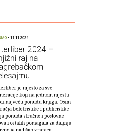
OMO
• 11.11.2024.
nterliber 2024 –
njižni raj na
agrebačkom
elesajmu
terliber je mjesto za sve
neracije koji na jednom mjestu
di najveću ponudu knjiga. Osim
učja beletristike i publicistike
ja ponuda stručne i poslovne
ova i ostalih pomagala za daljnju
avno je nadišao granice