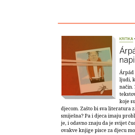
KRITIKA
•
Árpá
nap
Árpád 
ljudi, 
način. 
teksto
koje s
djecom. Zašto bi sva literatura za
smiješna? Pa i djeca imaju pro
je, i odavno znaju da je svijet 
ovakve knjige pisce za djecu m