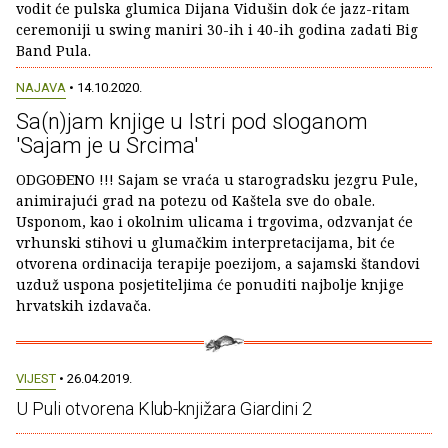
vodit će pulska glumica Dijana Vidušin dok će jazz-ritam
ceremoniji u swing maniri 30-ih i 40-ih godina zadati Big
Band Pula.
NAJAVA
• 14.10.2020.
Sa(n)jam knjige u Istri pod sloganom
'Sajam je u Srcima'
ODGOĐENO !!! Sajam se vraća u starogradsku jezgru Pule,
animirajući grad na potezu od Kaštela sve do obale.
Usponom, kao i okolnim ulicama i trgovima, odzvanjat će
vrhunski stihovi u glumačkim interpretacijama, bit će
otvorena ordinacija terapije poezijom, a sajamski štandovi
uzduž uspona posjetiteljima će ponuditi najbolje knjige
hrvatskih izdavača.
VIJEST
• 26.04.2019.
U Puli otvorena Klub-knjižara Giardini 2