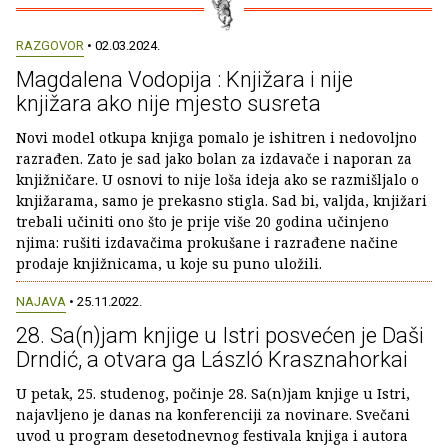
RAZGOVOR
• 02.03.2024.
Magdalena Vodopija : Knjižara i nije
knjižara ako nije mjesto susreta
Novi model otkupa knjiga pomalo je ishitren i nedovoljno
razrađen. Zato je sad jako bolan za izdavače i naporan za
knjižničare. U osnovi to nije loša ideja ako se razmišljalo o
knjižarama, samo je prekasno stigla. Sad bi, valjda, knjižari
trebali učiniti ono što je prije više 20 godina učinjeno
njima: rušiti izdavačima prokušane i razrađene načine
prodaje knjižnicama, u koje su puno uložili.
NAJAVA
• 25.11.2022.
28. Sa(n)jam knjige u Istri posvećen je Daši
Drndić, a otvara ga László Krasznahorkai
U petak, 25. studenog, počinje 28. Sa(n)jam knjige u Istri,
najavljeno je danas na konferenciji za novinare. Svečani
uvod u program desetodnevnog festivala knjiga i autora