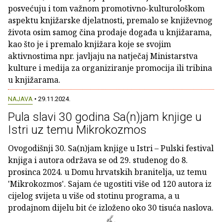
posvećuju i tom važnom promotivno-kulturološkom
aspektu knjižarske djelatnosti, premalo se književnog
života osim samog čina prodaje događa u knjižarama,
kao što je i premalo knjižara koje se svojim
aktivnostima npr. javljaju na natječaj Ministarstva
kulture i medija za organiziranje promocija ili tribina
u knjižarama.
NAJAVA
• 29.11.2024.
Pula slavi 30 godina Sa(n)jam knjige u
Istri uz temu Mikrokozmos
Ovogodišnji 30. Sa(n)jam knjige u Istri – Pulski festival
knjiga i autora održava se od 29. studenog do 8.
prosinca 2024. u Domu hrvatskih branitelja, uz temu
'Mikrokozmos'. Sajam će ugostiti više od 120 autora iz
cijelog svijeta u više od stotinu programa, a u
prodajnom dijelu bit će izloženo oko 30 tisuća naslova.