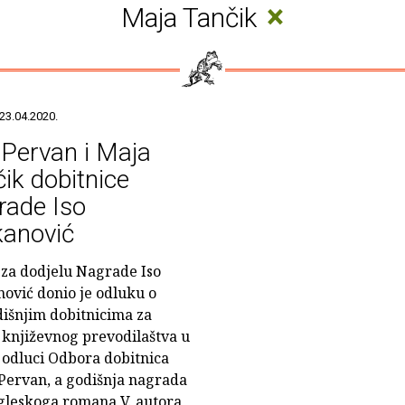
×
Maja Tančik
23.04.2020.
Pervan i Maja
ik dobitnice
rade Iso
kanović
za dodjelu Nagrade Iso
nović donio je odluku o
išnjim dobitnicima za
 književnog prevodilaštva u
 odluci Odbora dobitnica
 Pervan, a godišnja nagrada
ngleskoga romana V. autora