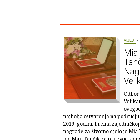
VIJEST
• 
Mia 
Tanč
Nag
Veli
Odbor 
Velika
ovogod
najbolja ostvarenja na području
2019. godini. Prema zajedničkoj
nagrade za životno djelo je Mia
ide Maji Tančik za prijevod s e