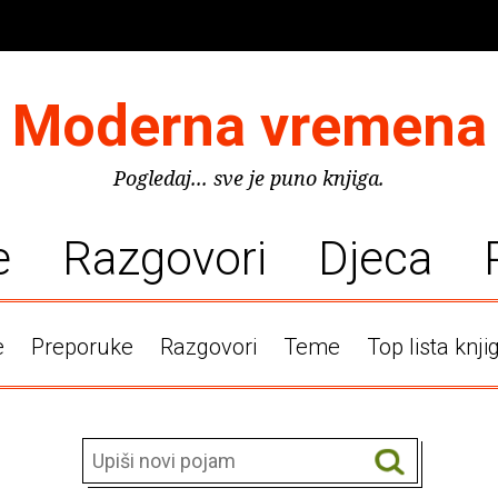
Moderna vremena
Pogledaj... sve je puno knjiga.
e
Razgovori
Djeca
e
Preporuke
Razgovori
Teme
Top lista knji