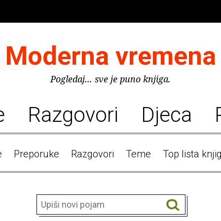
Moderna vremena
Pogledaj... sve je puno knjiga.
e
Razgovori
Djeca
e
Preporuke
Razgovori
Teme
Top lista knji