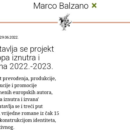
×
Marco Balzano
29.06.2022.
avlja se projekt
pa iznutra i
ana 2022.-2023.
t prevođenja, produkcije,
bucije i promocije
enih europskih autora,
a iznutra i izvana'
avlja se i treći put
i vrijedne romane iz čak 15
 konstrukcijom identiteta,
tivnog.