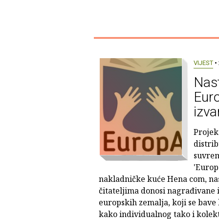
VIJEST
• 
Nast
Euro
izv
Projek
distri
suvrem
'Europ
nakladničke kuće Hena com, nast
čitateljima donosi nagrađivane 
europskih zemalja, koji se bave
kako individualnog tako i kolek