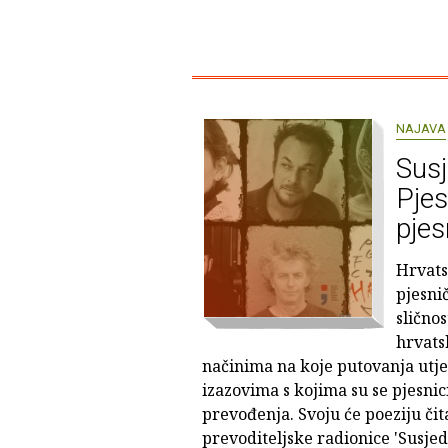
NAJAVA
Susj
Pjes
pjes
Hrvats
pjesni
slično
hrvats
načinima na koje putovanja utje
izazovima s kojima su se pjesnic
prevođenja. Svoju će poeziju čit
prevoditeljske radionice 'Susjeds