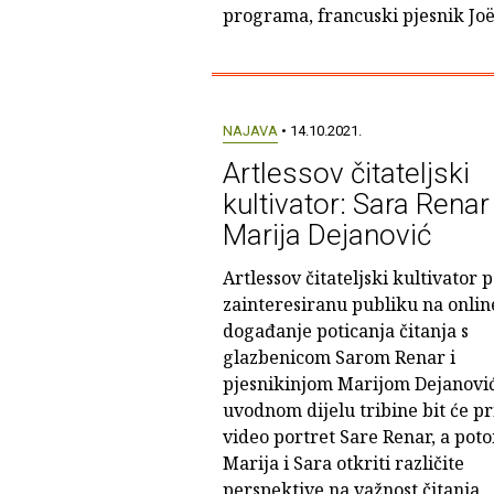
programa, francuski pjesnik Joë
NAJAVA
• 14.10.2021.
Artlessov čitateljski
kultivator: Sara Renar 
Marija Dejanović
Artlessov čitateljski kultivator 
zainteresiranu publiku na onlin
događanje poticanja čitanja s
glazbenicom Sarom Renar i
pjesnikinjom Marijom Dejanović
uvodnom dijelu tribine bit će p
video portret Sare Renar, a pot
Marija i Sara otkriti različite
perspektive na važnost čitanja,