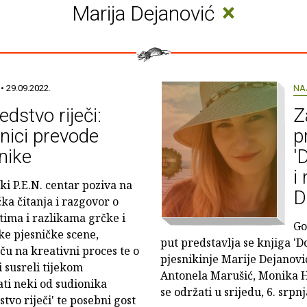
×
Marija Dejanović
• 29.09.2022.
NA
edstvo riječi:
Z
nici prevode
p
nike
'
i
ki P.E.N. centar poziva na
D
čka čitanja i razgovor o
stima i razlikama grčke i
Go
ke pjesničke scene,
put predstavlja se knjiga 'D
ču na kreativni proces te o
pjesnikinje Marije Dejanovi
i susreli tijekom
Antonela Marušić, Monika He
ati neki od sudionika
se održati u srijedu, 6. srpn
tvo riječi' te posebni gost