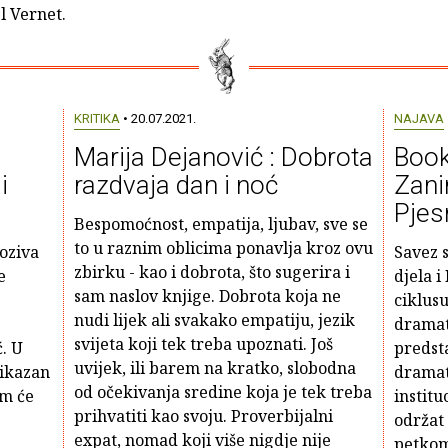
l Vernet.
KRITIKA
• 20.07.2021.
NAJAVA
Marija Dejanović : Dobrota
Book
i
razdvaja dan i noć
Zani
Pjes
Bespomoćnost, empatija, ljubav, sve se
to u raznim oblicima ponavlja kroz ovu
poziva
Savez s
zbirku - kao i dobrota, što sugerira i
e
djela i
sam naslov knjige. Dobrota koja ne
ciklusu
nudi lijek ali svakako empatiju, jezik
dramat
svijeta koji tek treba upoznati. Još
. U
predsta
uvijek, ili barem na kratko, slobodna
rikazan
dramat
od očekivanja sredine koja je tek treba
om će
institu
prihvatiti kao svoju. Proverbijalni
održat 
expat, nomad koji više nigdje nije
petkom'