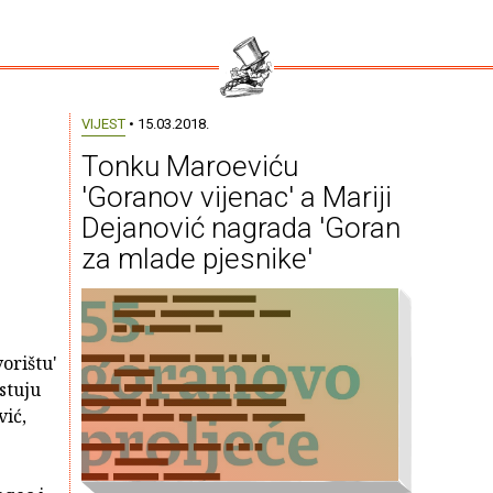
VIJEST
• 15.03.2018.
Tonku Maroeviću
'Goranov vijenac' a Mariji
Dejanović nagrada 'Goran
za mlade pjesnike'
orištu'
ostuju
ić,