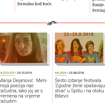
formalno kod kuće.
Banije.
Petrinj
RAZGOVOR
• 24.10.2019.
NAJAVA
• 23.08.2018.
Marija Dejanović : Meni
Šesto izdanje festivala
moja poezija nije
'Zgodne žene spašavaju
začudna, iako joj se s
stvar' u Splitu i na otoku
vremena na vrijeme
Biševo
začudim