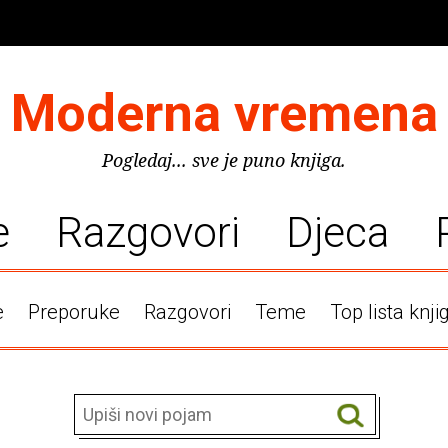
Moderna vremena
Pogledaj... sve je puno knjiga.
e
Razgovori
Djeca
e
Preporuke
Razgovori
Teme
Top lista knji