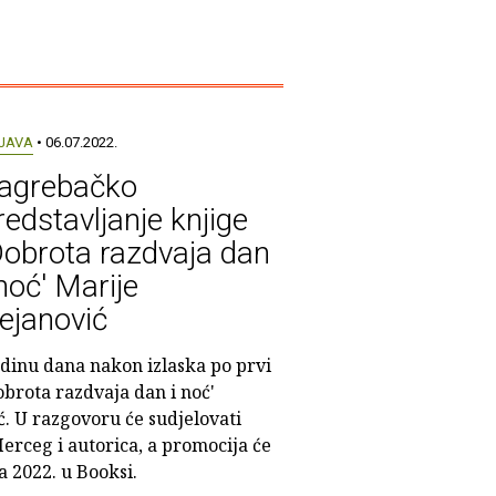
JAVA
• 06.07.2022.
agrebačko
redstavljanje knjige
Dobrota razdvaja dan
 noć' Marije
ejanović
dinu dana nakon izlaska po prvi
obrota razdvaja dan i noć'
ć. U razgovoru će sudjelovati
rceg i autorica, a promocija će
ja 2022. u Booksi.