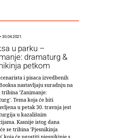
• 30.04.2021.
sa u parku –
manje: dramaturg &
nikinja petkom
cenarista i pisaca izvedbenih
 Booksa nastavljaju suradnju na
 tribina 'Zanimanje:
urg'. Tema koja će biti
vljena u petak 30. travnja jest
urgija u kazališnim
cijama. Kasnije istog dana
će se tribina 'Pjesnikinja
 koja će ugostiti pjesnikinje s