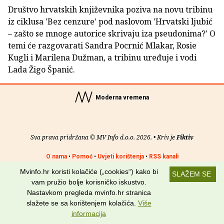
Društvo hrvatskih književnika poziva na novu tribinu
iz ciklusa 'Bez cenzure' pod naslovom 'Hrvatski ljubić
– zašto se mnoge autorice skrivaju iza pseudonima?' O
temi će razgovarati Sandra Pocrnić Mlakar, Rosie
Kugli i Marilena Dužman, a tribinu uređuje i vodi
Lada Žigo Španić.
Moderna vremena
Sva prava pridržana © MV Info d.o.o. 2026. • Kriv je
Fiktiv
O nama
•
Pomoć
•
Uvjeti korištenja
•
RSS kanali
Mvinfo.hr koristi kolačiće („cookies“) kako bi
SLAŽEM SE
Potraži nas na:
vam pružio bolje korisničko iskustvo.
Nastavkom pregleda mvinfo.hr stranica
slažete se sa korištenjem kolačića.
Više
informacija