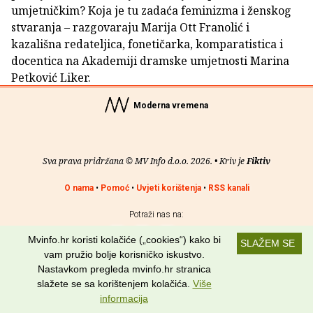
umjetničkim? Koja je tu zadaća feminizma i ženskog
stvaranja – razgovaraju Marija Ott Franolić i
kazališna redateljica, fonetičarka, komparatistica i
docentica na Akademiji dramske umjetnosti Marina
Petković Liker.
Moderna vremena
Sva prava pridržana © MV Info d.o.o. 2026. • Kriv je
Fiktiv
O nama
•
Pomoć
•
Uvjeti korištenja
•
RSS kanali
Potraži nas na:
Mvinfo.hr koristi kolačiće („cookies“) kako bi
SLAŽEM SE
vam pružio bolje korisničko iskustvo.
Nastavkom pregleda mvinfo.hr stranica
slažete se sa korištenjem kolačića.
Više
informacija