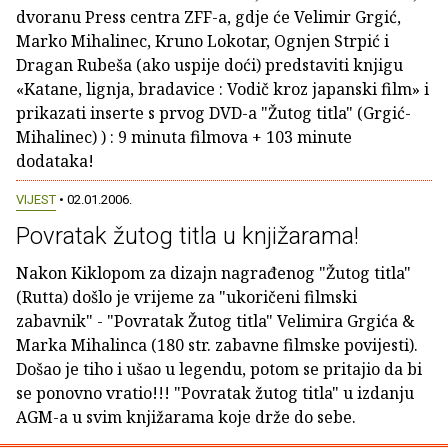
dvoranu Press centra ZFF-a, gdje će Velimir Grgić,
Marko Mihalinec, Kruno Lokotar, Ognjen Strpić i
Dragan Rubeša (ako uspije doći) predstaviti knjigu
«Katane, lignja, bradavice : Vodič kroz japanski film» i
prikazati inserte s prvog DVD-a "Žutog titla" (Grgić-
Mihalinec) ) : 9 minuta filmova + 103 minute
dodataka!
VIJEST
• 02.01.2006.
Povratak žutog titla u knjižarama!
Nakon Kiklopom za dizajn nagrađenog "Žutog titla"
(Rutta) došlo je vrijeme za "ukoričeni filmski
zabavnik" - "Povratak Žutog titla" Velimira Grgića &
Marka Mihalinca (180 str. zabavne filmske povijesti).
Došao je tiho i ušao u legendu, potom se pritajio da bi
se ponovno vratio!!! "Povratak žutog titla" u izdanju
AGM-a u svim knjižarama koje drže do sebe.