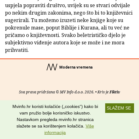
uspjela popraviti društvo, uvijek su se stvari odvijale
po nekim drugim zakonima, nego što bi to književnici
sugerirali. Tu možemo izuzeti neke knjige koje su
pokrenule mase, poput Biblije i Kurana, ali tu već ne
pričamo o književnosti. Svako beletrističko djelo je
subjektivno viđenje autora koje se može i ne mora
prihvatiti.
Moderna vremena
Sva prava pridržana © MV Info d.o.o. 2026. • Kriv je
Fiktiv
O nama
•
Pomoć
•
Uvjeti korištenja
•
RSS kanali
Mvinfo.hr koristi kolačiće („cookies“) kako bi
SLAŽEM SE
vam pružio bolje korisničko iskustvo.
Potraži nas na:
Nastavkom pregleda mvinfo.hr stranica
slažete se sa korištenjem kolačića.
Više
informacija