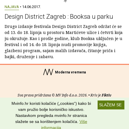
NAJAVA
• 14.06.2017.
Design District Zagreb : Booksa u parku
Drugo izdanje festivala Design District Zagreb održat će se
od 13. do 18. lipnja u prostoru Martićeve ulice i četvrti koja
ju okružuje. Kao i prošle godine, klub Booksa uključen je u
festival i od 14. do 18. lipnja nudi promocije knjiga,
glazbeni program, sajam malih izdavača, čitanje priča i
bajki, druženje i zabavu.
Moderna vremena
Sva prava pridržana © MV Info d.o.o. 2026. • Kriv je
Fiktiv
Mvinfo.hr koristi kolačiće („cookies“) kako bi
SLAŽEM SE
O nama
•
Pomoć
•
Uvjeti korištenja
•
RSS kanali
vam pružio bolje korisničko iskustvo.
Nastavkom pregleda mvinfo.hr stranica
Potraži nas na:
slažete se sa korištenjem kolačića.
Više
informacija