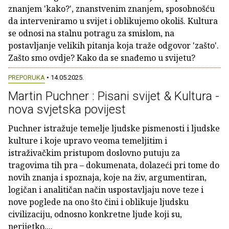
znanjem 'kako?', znanstvenim znanjem, sposobnošću
da interveniramo u svijet i oblikujemo okoliš. Kultura
se odnosi na stalnu potragu za smislom, na
postavljanje velikih pitanja koja traže odgovor 'zašto'.
Zašto smo ovdje? Kako da se snađemo u svijetu?
PREPORUKA
• 14.05.2025.
Martin Puchner : Pisani svijet & Kultura -
nova svjetska povijest
Puchner istražuje temelje ljudske pismenosti i ljudske
kulture i koje upravo veoma temeljitim i
istraživačkim pristupom doslovno putuju za
tragovima tih pra – dokumenata, dolazeći pri tome do
novih znanja i spoznaja, koje na živ, argumentiran,
logičan i analitičan način uspostavljaju nove teze i
nove poglede na ono što čini i oblikuje ljudsku
civilizaciju, odnosno konkretne ljude koji su,
nerijetko,...