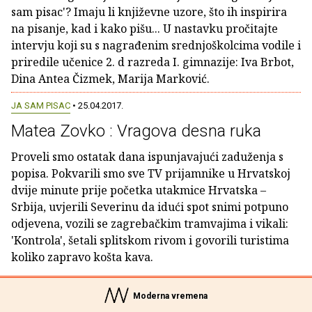
sam pisac'? Imaju li književne uzore, što ih inspirira
na pisanje, kad i kako pišu... U nastavku pročitajte
intervju koji su s nagrađenim srednjoškolcima vodile i
priredile učenice 2. d razreda I. gimnazije: Iva Brbot,
Dina Antea Čizmek, Marija Marković.
JA SAM PISAC
• 25.04.2017.
Matea Zovko : Vragova desna ruka
Proveli smo ostatak dana ispunjavajući zaduženja s
popisa. Pokvarili smo sve TV prijamnike u Hrvatskoj
dvije minute prije početka utakmice Hrvatska –
Srbija, uvjerili Severinu da idući spot snimi potpuno
odjevena, vozili se zagrebačkim tramvajima i vikali:
'Kontrola', šetali splitskom rivom i govorili turistima
koliko zapravo košta kava.
Moderna vremena