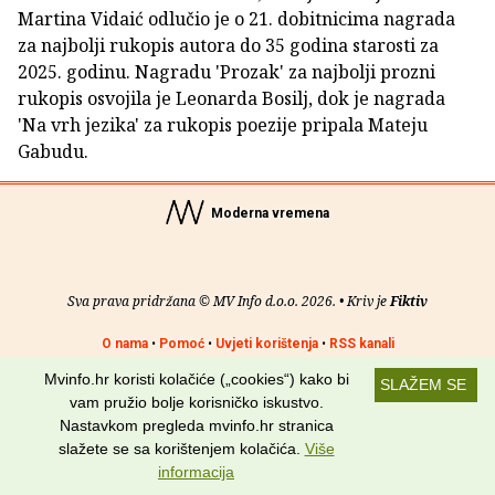
Martina Vidaić odlučio je o 21. dobitnicima nagrada
za najbolji rukopis autora do 35 godina starosti za
2025. godinu. Nagradu 'Prozak' za najbolji prozni
rukopis osvojila je Leonarda Bosilj, dok je nagrada
'Na vrh jezika' za rukopis poezije pripala Mateju
Gabudu.
Moderna vremena
Sva prava pridržana © MV Info d.o.o. 2026. • Kriv je
Fiktiv
O nama
•
Pomoć
•
Uvjeti korištenja
•
RSS kanali
Mvinfo.hr koristi kolačiće („cookies“) kako bi
SLAŽEM SE
Potraži nas na:
vam pružio bolje korisničko iskustvo.
Nastavkom pregleda mvinfo.hr stranica
slažete se sa korištenjem kolačića.
Više
informacija