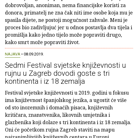
dobrovoljan, anoniman, nema financijske koristi za
donora, primatelj ne zna čak niti ime osobe koja mu je
spasila dijete, ne postoji mogućnost zahvale. Meni je
proces bio zadivljujuć jer u odnos postavlja dva tijela i
promišlja kako jedno tijelo može popraviti drugo,
kako smrt može popraviti život.
NAJAVA
• 08.09.2019.
Sedmi Festival svjetske književnosti u
rujnu u Zagreb dovodi goste s tri
kontinenta i iz 18 zemalja
Festival svjetske književnosti u 2019. godini u fokusu
ima književnost španjolskog jezika, a ugostit će više
od sto inozemnih i domaćih pisaca, književnih
kritičara, znanstvenika, likovnih umjetnika i
glazbenika koji dolaze s tri kontinenta i iz 18 zemalja.
Oni će početkom rujna Zagreb staviti na mapu
najzanimljivijih književnih centara u Europi.