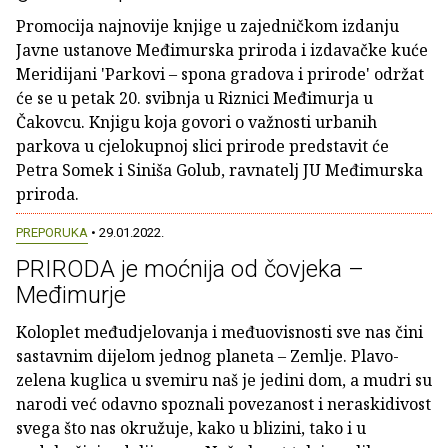
Promocija najnovije knjige u zajedničkom izdanju
Javne ustanove Međimurska priroda i izdavačke kuće
Meridijani 'Parkovi – spona gradova i prirode' održat
će se u petak 20. svibnja u Riznici Međimurja u
Čakovcu. Knjigu koja govori o važnosti urbanih
parkova u cjelokupnoj slici prirode predstavit će
Petra Somek i Siniša Golub, ravnatelj JU Međimurska
priroda.
PREPORUKA
• 29.01.2022.
PRIRODA je moćnija od čovjeka –
Međimurje
Koloplet međudjelovanja i međuovisnosti sve nas čini
sastavnim dijelom jednog planeta – Zemlje. Plavo-
zelena kuglica u svemiru naš je jedini dom, a mudri su
narodi već odavno spoznali povezanost i neraskidivost
svega što nas okružuje, kako u blizini, tako i u