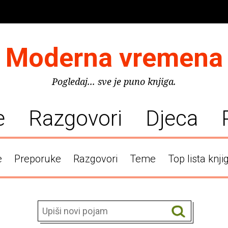
Moderna vremena
Pogledaj... sve je puno knjiga.
e
Razgovori
Djeca
e
Preporuke
Razgovori
Teme
Top lista knji