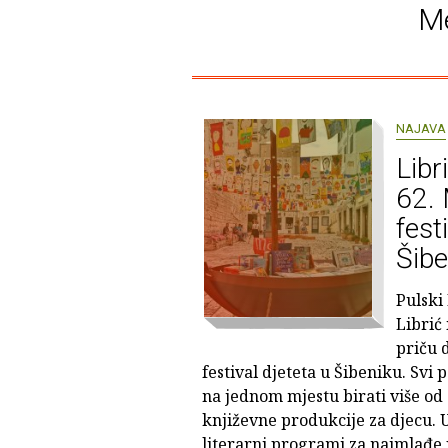
Me
NAJAVA
Libr
62.
fest
Šibe
Pulski
Librić
priču 
festival djeteta u Šibeniku. Svi p
na jednom mjestu birati više od 
književne produkcije za djecu. U
literarni programi za najmlađe 