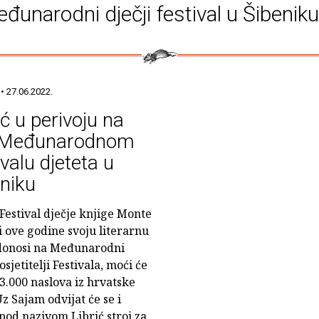
đunarodni dječji festival u Šibenik
• 27.06.2022.
ić u perivoju na
 Međunarodnom
ivalu djeteta u
niku
 Festival dječje knjige Monte
 i ove godine svoju literarnu
donosi na Međunarodni
osjetitelji Festivala, moći će
3.000 naslova iz hrvatske
z Sajam odvijat će se i
pod nazivom Librić stroj za