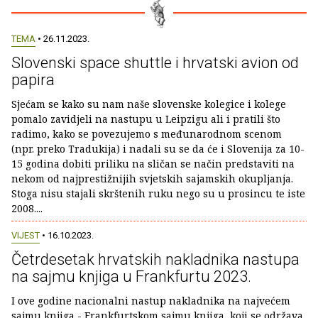
TEMA
• 26.11.2023.
Slovenski space shuttle i hrvatski avion od
papira
Sjećam se kako su nam naše slovenske kolegice i kolege
pomalo zavidjeli na nastupu u Leipzigu ali i pratili što
radimo, kako se povezujemo s međunarodnom scenom
(npr. preko Tradukija) i nadali su se da će i Slovenija za 10-
15 godina dobiti priliku na sličan se način predstaviti na
nekom od najprestižnijih svjetskih sajamskih okupljanja.
Stoga nisu stajali skrštenih ruku nego su u prosincu te iste
2008....
VIJEST
• 16.10.2023.
Četrdesetak hrvatskih nakladnika nastupa
na sajmu knjiga u Frankfurtu 2023.
I ove godine nacionalni nastup nakladnika na najvećem
sajmu knjiga - Frankfurtskom sajmu knjiga, koji se održava