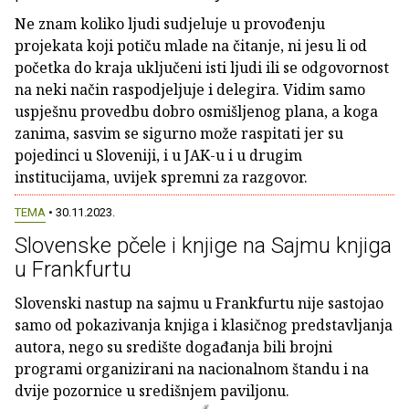
Ne znam koliko ljudi sudjeluje u provođenju
projekata koji potiču mlade na čitanje, ni jesu li od
početka do kraja uključeni isti ljudi ili se odgovornost
na neki način raspodjeljuje i delegira. Vidim samo
uspješnu provedbu dobro osmišljenog plana, a koga
zanima, sasvim se sigurno može raspitati jer su
pojedinci u Sloveniji, i u JAK-u i u drugim
institucijama, uvijek spremni za razgovor.
TEMA
• 30.11.2023.
Slovenske pčele i knjige na Sajmu knjiga
u Frankfurtu
Slovenski nastup na sajmu u Frankfurtu nije sastojao
samo od pokazivanja knjiga i klasičnog predstavljanja
autora, nego su središte događanja bili brojni
programi organizirani na nacionalnom štandu i na
dvije pozornice u središnjem paviljonu.