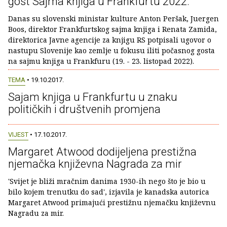
gost Sajma knjiga u Frankfurtu 2022.
Danas su slovenski ministar kulture Anton Peršak, Juergen
Boos, direktor Frankfurtskog sajma knjiga i Renata Zamida,
direktorica Javne agencije za knjigu RS potpisali ugovor o
nastupu Slovenije kao zemlje u fokusu iliti počasnog gosta
na sajmu knjiga u Frankfuru (19. - 23. listopad 2022).
TEMA
• 19.10.2017.
Sajam knjiga u Frankfurtu u znaku
političkih i društvenih promjena
VIJEST
• 17.10.2017.
Margaret Atwood dodijeljena prestižna
njemačka književna Nagrada za mir
'Svijet je bliži mračnim danima 1930-ih nego što je bio u
bilo kojem trenutku do sad', izjavila je kanadska autorica
Margaret Atwood primajući prestižnu njemačku književnu
Nagradu za mir.