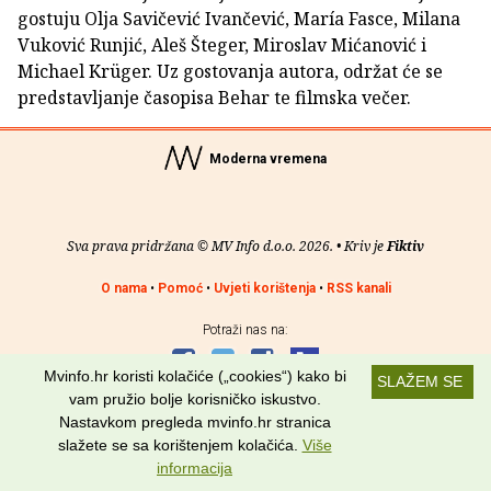
gostuju Olja Savičević Ivančević, María Fasce, Milana
Vuković Runjić, Aleš Šteger, Miroslav Mićanović i
Michael Krüger. Uz gostovanja autora, održat će se
predstavljanje časopisa Behar te filmska večer.
Moderna vremena
Sva prava pridržana © MV Info d.o.o. 2026. • Kriv je
Fiktiv
O nama
•
Pomoć
•
Uvjeti korištenja
•
RSS kanali
Potraži nas na:
Mvinfo.hr koristi kolačiće („cookies“) kako bi
SLAŽEM SE
vam pružio bolje korisničko iskustvo.
Nastavkom pregleda mvinfo.hr stranica
slažete se sa korištenjem kolačića.
Više
informacija