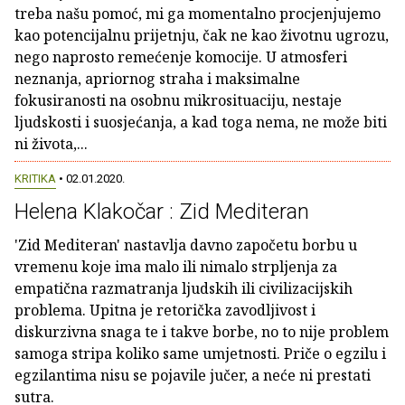
treba našu pomoć, mi ga momentalno procjenjujemo
kao potencijalnu prijetnju, čak ne kao životnu ugrozu,
nego naprosto remećenje komocije. U atmosferi
neznanja, apriornog straha i maksimalne
fokusiranosti na osobnu mikrosituaciju, nestaje
ljudskosti i suosjećanja, a kad toga nema, ne može biti
ni života,...
KRITIKA
• 02.01.2020.
Helena Klakočar : Zid Mediteran
'Zid Mediteran' nastavlja davno započetu borbu u
vremenu koje ima malo ili nimalo strpljenja za
empatična razmatranja ljudskih ili civilizacijskih
problema. Upitna je retorička zavodljivost i
diskurzivna snaga te i takve borbe, no to nije problem
samoga stripa koliko same umjetnosti. Priče o egzilu i
egzilantima nisu se pojavile jučer, a neće ni prestati
sutra.