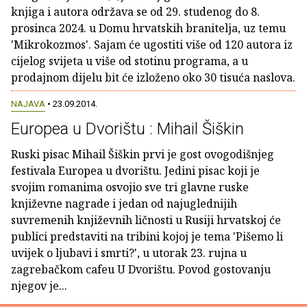
knjiga i autora održava se od 29. studenog do 8.
prosinca 2024. u Domu hrvatskih branitelja, uz temu
'Mikrokozmos'. Sajam će ugostiti više od 120 autora iz
cijelog svijeta u više od stotinu programa, a u
prodajnom dijelu bit će izloženo oko 30 tisuća naslova.
NAJAVA
• 23.09.2014.
Europea u Dvorištu : Mihail Šiškin
Ruski pisac Mihail Šiškin prvi je gost ovogodišnjeg
festivala Europea u dvorištu. Jedini pisac koji je
svojim romanima osvojio sve tri glavne ruske
književne nagrade i jedan od najuglednijih
suvremenih književnih ličnosti u Rusiji hrvatskoj će
publici predstaviti na tribini kojoj je tema 'Pišemo li
uvijek o ljubavi i smrti?', u utorak 23. rujna u
zagrebačkom cafeu U Dvorištu. Povod gostovanju
njegov je...