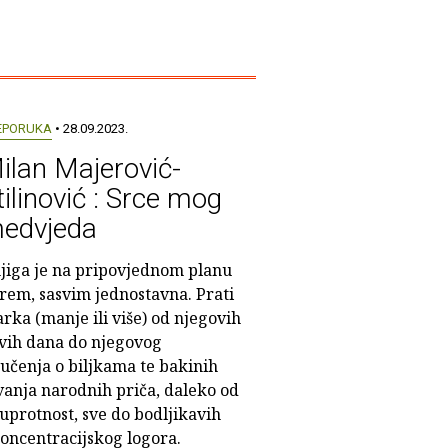
EPORUKA
• 28.09.2023.
ilan Majerović-
tilinović : Srce mog
edvjeda
jiga je na pripovjednom planu
rem, sasvim jednostavna. Prati
rka (manje ili više) od njegovih
vih dana do njegovog
i učenja o biljkama te bakinih
avanja narodnih priča, daleko od
suprotnost, sve do bodljikavih
koncentracijskog logora.