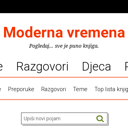
Moderna vremena
Pogledaj... sve je puno knjiga.
e
Razgovori
Djeca
e
Preporuke
Razgovori
Teme
Top lista knji