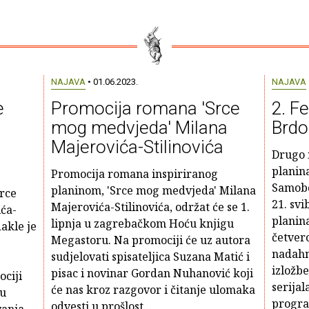
NAJAVA
• 01.06.2023.
NAJAVA
e
Promocija romana 'Srce
2. Fe
mog medvjeda' Milana
Brdo
Majerovića-Stilinovića
Drugo i
planina
Promocija romana inspiriranog
Samobo
planinom, 'Srce mog medvjeda' Milana
Srce
21. svi
Majerovića-Stilinovića, održat će se 1.
ća-
planin
lipnja u zagrebačkom Hoću knjigu
dakle je
četver
Megastoru. Na promociji će uz autora
nadahn
sudjelovati spisateljica Suzana Matić i
izložbe
pisac i novinar Gordan Nuhanović koji
ociji
serijal
će nas kroz razgovor i čitanje ulomaka
pu
program
odvesti u prošlost...