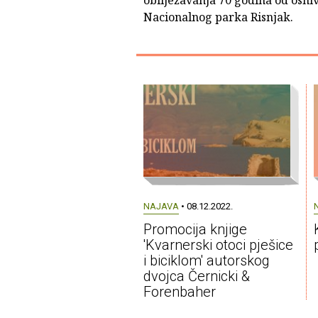
obilježavanja 70 godina od osni
Nacionalnog parka Risnjak.
NAJAVA
• 08.12.2022.
Promocija knjige
'Kvarnerski otoci pješice
i biciklom' autorskog
dvojca Černicki &
Forenbaher