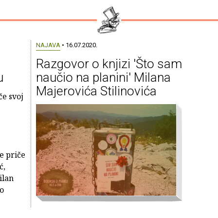
NAJAVA
• 16.07.2020.
Razgovor o knjizi 'Što sam
u
naučio na planini' Milana
Majerovića Stilinovića
če svoj
e priče
ć,
ilan
ko