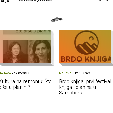
vanja
NAJAVA
• 19.05.2022.
NAJAVA
• 12.05.2022.
Kultura na remontu: Što
Brdo knjiga, prvi festival
piše u planini?
knjiga i planina u
Samoboru