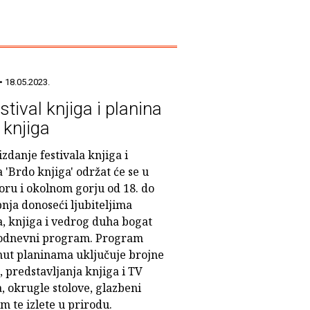
• 18.05.2023.
stival knjiga i planina
 knjiga
zdanje festivala knjiga i
 'Brdo knjiga' održat će se u
ru i okolnom gorju od 18. do
bnja donoseći ljubiteljima
a, knjiga i vedrog duha bogat
odnevni program. Program
ut planinama uključuje brojne
, predstavljanja knjiga i TV
a, okrugle stolove, glazbeni
 te izlete u prirodu.