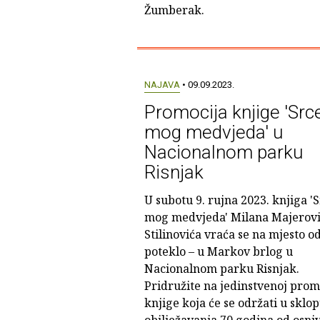
Žumberak.
NAJAVA
• 09.09.2023.
Promocija knjige 'Src
mog medvjeda' u
Nacionalnom parku
Risnjak
U subotu 9. rujna 2023. knjiga '
mog medvjeda' Milana Majerovi
Stilinovića vraća se na mjesto o
poteklo – u Markov brlog u
Nacionalnom parku Risnjak.
Pridružite na jedinstvenoj prom
knjige koja će se održati u sklo