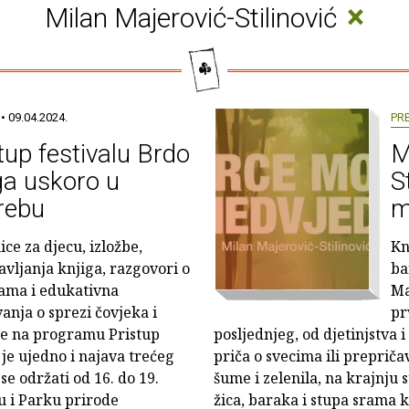
×
Milan Majerović-Stilinović
• 09.04.2024.
PR
tup festivalu Brdo
M
ga uskoro u
S
rebu
m
ce za djecu, izložbe,
Kn
avljanja knjiga, razgovori o
ba
ama i edukativna
Ma
anja o sprezi čovjeka i
pr
ne na programu Pristup
posljednjeg, od djetinjstva 
je ujedno i najava trećeg
priča o svecima ili preprič
 se održati od 16. do 19.
šume i zelenila, na krajnju 
u i Parku prirode
žica, baraka i stupa srama 