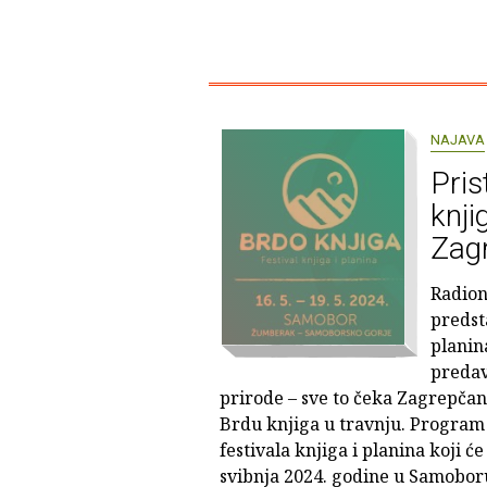
NAJAVA
Pris
knji
Zag
Radioni
predst
planin
predav
prirode – sve to čeka Zagrepča
Brdu knjiga u travnju. Program 
festivala knjiga i planina koji će
svibnja 2024. godine u Samobor