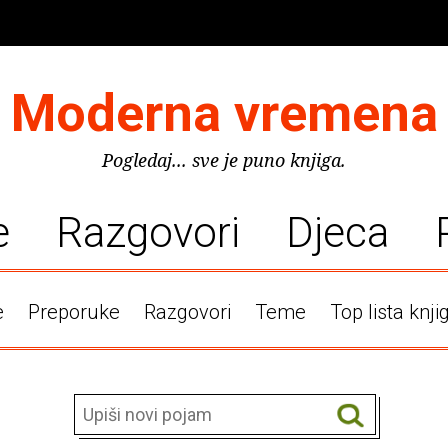
Moderna vremena
Pogledaj... sve je puno knjiga.
e
Razgovori
Djeca
e
Preporuke
Razgovori
Teme
Top lista knji