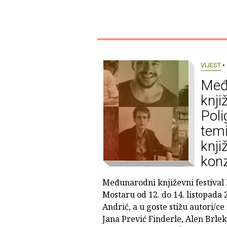
VIJEST
• 
Međ
knji
Poli
tem
knji
kon
Međunarodni književni festival 
Mostaru od 12. do 14. listopada 
Andrić, a u goste stižu autori/ce 
Jana Prević Finderle, Alen Brlek