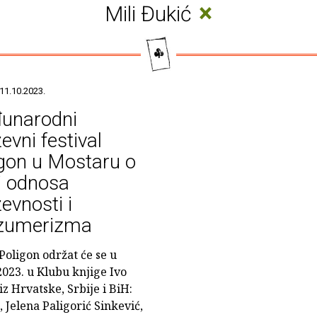
×
Mili Đukić
11.10.2023.
unarodni
ževni festival
gon u Mostaru o
i odnosa
ževnosti i
zumerizma
Poligon održat će se u
2023. u Klubu knjige Ivo
iz Hrvatske, Srbije i BiH:
, Jelena Paligorić Sinkević,