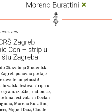
×
Moreno Burattini
• 23.05.2025.
 CRŠ Zagreb
c Con – strip u
ištu Zagreba!
 do 25. svibnja Studentski
 Zagreb ponovno postaje
te devete umjetnosti!
 hrvatski festival stripa u
rogram: izložbe, radionice,
gostima festivala su Declan
agnino, Moreno Burattini,
cci, Miguel Diaz, Claude