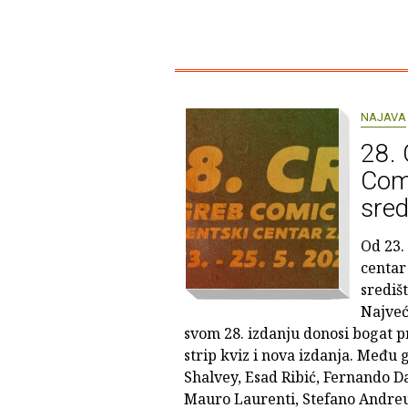
NAJAVA
28.
Comi
sred
Od 23.
centar
središ
Najveći
svom 28. izdanju donosi bogat p
strip kviz i nova izdanja. Među 
Shalvey, Esad Ribić, Fernando D
Mauro Laurenti, Stefano Andreu