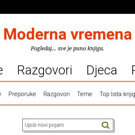
Moderna vremena
Pogledaj... sve je puno knjiga.
e
Razgovori
Djeca
e
Preporuke
Razgovori
Teme
Top lista knji