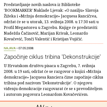
Predstavljanje novih naslova iz Biblioteke
'BOOKMARKER' Naklade Ljevak: «O nasilju» Slavoja
Žižeka i «Mržnja demokracije» Jacquesa Rancičrea,
održat će se u utorak, 13. svibnja 2008. u 17:30 sati u
Profil Megastoreu u Zagrebu. Knjige će predstaviti:
Nadežda Čačinovič, Marijan Krivak, Leonardo
Kovačević, Tonči Valentić i Kristijan Vujičić.
NAJAVA
• 07.05.2008.
Započinje ciklus tribina 'Dekonstrukcije'
U Hrvatskom društvu pisaca u Zagrebu, 7. svibnja
2008. u 19 sati, održat će se razgovor o knjizi «Mržnja
demokracije» Jacquesa Ranciera čime započinje ciklus
tribina pod nazivom 'Dekonstrukcije'. O njegovu
viđenju demokracije razgovarat će se s prevoditeljem
i autorom pogovora Leonardom Kovačevićem.