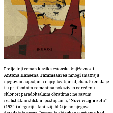
Posljednji roman klasika estonske književnosti
Antona Hansena Tammsaarea
mnogi smatraju
njegovim najboljim i najcjelovitijim djelom. Premda je
i u prethodnim romanima pokazivao određenu
sklonost paradoksalnim obratima i ne sasvim
realističkim stilskim postupcima, "
Novi vrag u selu
"
(1939.) alegoriji i fantaziji bliži je no njegova