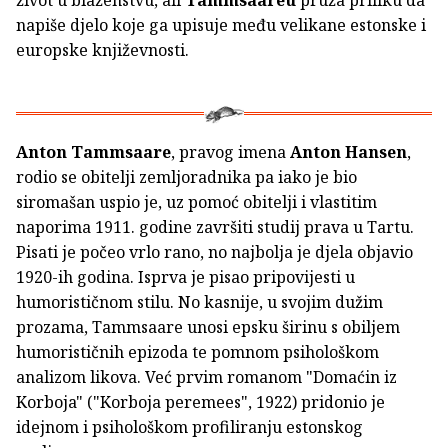
život u blaženstvu, ali
Tammsaareu
pruža priliku da
napiše djelo koje ga upisuje među velikane estonske i
europske književnosti.
Anton Tammsaare
, pravog imena
Anton Hansen
,
rodio se obitelji zemljoradnika pa iako je bio
siromašan uspio je, uz pomoć obitelji i vlastitim
naporima 1911. godine završiti studij prava u Tartu.
Pisati je počeo vrlo rano, no najbolja je djela objavio
1920-ih godina. Isprva je pisao pripovijesti u
humorističnom stilu. No kasnije, u svojim dužim
prozama, Tammsaare unosi epsku širinu s obiljem
humorističnih epizoda te pomnom psihološkom
analizom likova. Već prvim romanom "Domaćin iz
Korboja" ("Korboja peremees", 1922) pridonio je
idejnom i psihološkom profiliranju estonskog