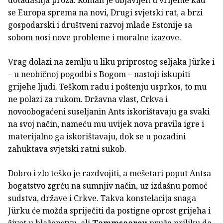
dotadašnja proza. Roman je objavljen u vrijeme kad
se Europa sprema na novi, Drugi svjetski rat, a brzi
gospodarski i društveni razvoj mlade Estonije sa
sobom nosi nove probleme i moralne izazove.
Vrag dolazi na zemlju u liku priprostog seljaka Jürke i
– u neobičnoj pogodbi s Bogom – nastoji iskupiti
grijehe ljudi. Teškom radu i poštenju usprkos, to mu
ne polazi za rukom. Državna vlast, Crkva i
novoobogaćeni suseljanin Ants iskorištavaju ga svaki
na svoj način, nameću mu uvijek nova pravila igre i
materijalno ga iskorištavaju, dok se u pozadini
zahuktava svjetski ratni sukob.
Dobro i zlo teško je razdvojiti, a mešetari poput Antsa
bogatstvo zgrću na sumnjiv način, uz izdašnu pomoć
sudstva, države i Crkve. Takva konstelacija snaga
Jürku će možda spriječiti da postigne oprost grijeha i