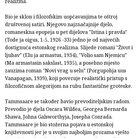
realizma.
Bio je sklon i filozofskim uopćavanjima te oštroj
društvenoj satiri. Njegovo najznačajnije djelo,
romaneskna epopeja u pet dijelova "Istina i pravda"
(Tode ja oigus, 1-5, 1926 -33) jedno je od najvećih
dostignuća estonskog realizma. Slijede romani "Život i
ljubav" (Elu ja armastus, 1934), "Volio sam Njemicu"
(Ma armastasin sakslast, 1935), a posebno mjesto
zauzima roman "Novi vrag u selu" (Porgupohja uus
Vanapagan, 1939), koji povezuje realistički pristup s
filozofičnom alegorijom na rubu fantastične groteske.
Tammsaare se također bavio prevoditeljskim radom.
Prevodio je djela Oscara Wildea, Georgea Bernarda
Shawa, Johna Galsworthyja, Josepha Conrada.
Tammsaare je bio stožerna pojava u estonskoj
književnosti jer je u svojim najboljim prozama vješto