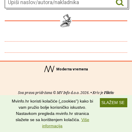
Moderna vremena
Sva prava pridržana © MV Info d.o.o. 2026. • Kriv je
Fiktiv
Mvinfo.hr koristi kolačiće („cookies“) kako bi
SLAŽEM SE
O nama
•
Pomoć
•
Uvjeti korištenja
•
RSS kanali
vam pružio bolje korisničko iskustvo.
Nastavkom pregleda mvinfo.hr stranica
Potraži nas na:
slažete se sa korištenjem kolačića.
Više
informacija