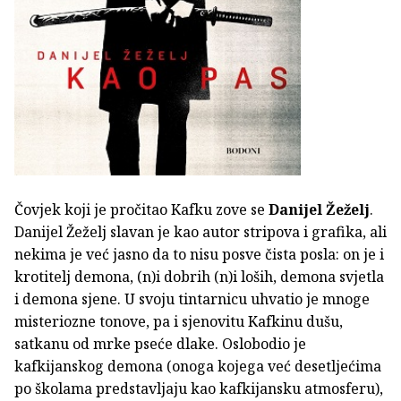
Čovjek koji je pročitao Kafku zove se
Danijel Žeželj
.
Danijel Žeželj slavan je kao autor stripova i grafika, ali
nekima je već jasno da to nisu posve čista posla: on je i
krotitelj demona, (n)i dobrih (n)i loših, demona svjetla
i demona sjene. U svoju tintarnicu uhvatio je mnoge
misteriozne tonove, pa i sjenovitu Kafkinu dušu,
satkanu od mrke pseće dlake. Oslobodio je
kafkijanskog demona (onoga kojega već desetljećima
po školama predstavljaju kao kafkijansku atmosferu),