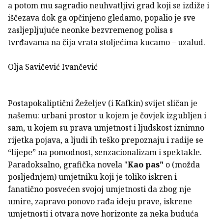
a potom mu sagradio neuhvatljivi grad koji se izdiže i
iščezava dok ga opčinjeno gledamo, popalio je sve
zasljepljujuće neonke bezvremenog polisa s
tvrđavama na čija vrata stoljećima kucamo – uzalud.
Olja Savičević Ivančević
Postapokaliptični Žeželjev (i Kafkin) svijet sličan je
našemu: urbani prostor u kojem je čovjek izgubljen i
sam, u kojem su prava umjetnost i ljudskost iznimno
rijetka pojava, a ljudi ih teško prepoznaju i radije se
“lijepe” na pomodnost, senzacionalizam i spektakle.
Paradoksalno, grafička novela "
Kao pas"
o (možda
posljednjem) umjetniku koji je toliko iskren i
fanatično posvećen svojoj umjetnosti da zbog nje
umire, zapravo ponovo rađa ideju prave, iskrene
umjetnosti i otvara nove horizonte za neka buduća