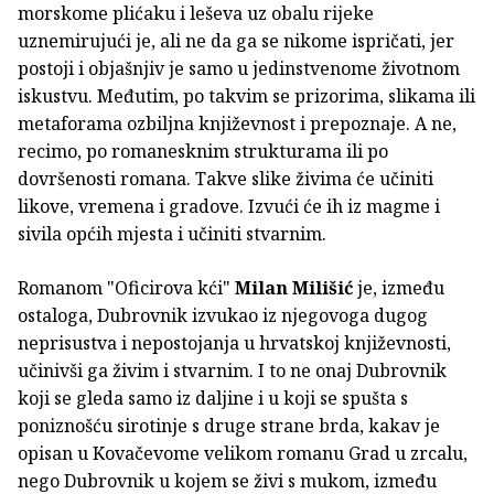
morskome plićaku i leševa uz obalu rijeke
uznemirujući je, ali ne da ga se nikome ispričati, jer
postoji i objašnjiv je samo u jedinstvenome životnom
iskustvu. Međutim, po takvim se prizorima, slikama ili
metaforama ozbiljna književnost i prepoznaje. A ne,
recimo, po romanesknim strukturama ili po
dovršenosti romana. Takve slike živima će učiniti
likove, vremena i gradove. Izvući će ih iz magme i
sivila općih mjesta i učiniti stvarnim.
Romanom "Oficirova kći"
Milan Milišić
je, između
ostaloga, Dubrovnik izvukao iz njegovoga dugog
neprisustva i nepostojanja u hrvatskoj književnosti,
učinivši ga živim i stvarnim. I to ne onaj Dubrovnik
koji se gleda samo iz daljine i u koji se spušta s
poniznošću sirotinje s druge strane brda, kakav je
opisan u Kovačevome velikom romanu Grad u zrcalu,
nego Dubrovnik u kojem se živi s mukom, između