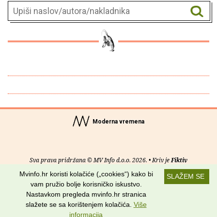
Moderna vremena
Sva prava pridržana © MV Info d.o.o. 2026. • Kriv je
Fiktiv
Mvinfo.hr koristi kolačiće („cookies“) kako bi
SLAŽEM SE
O nama
•
Pomoć
•
Uvjeti korištenja
•
RSS kanali
vam pružio bolje korisničko iskustvo.
Nastavkom pregleda mvinfo.hr stranica
Potraži nas na:
slažete se sa korištenjem kolačića.
Više
informacija