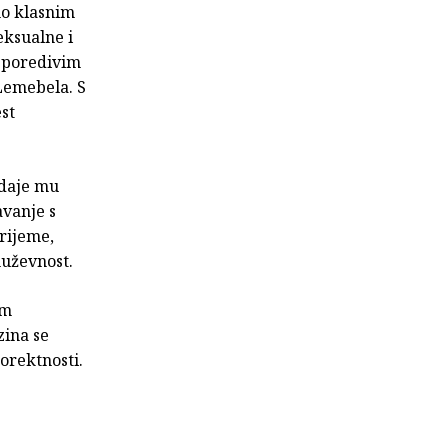
no klasnim
eksualne i
usporedivim
Lemebela. S
st
 daje mu
avanje s
rijeme,
muževnost.
om
zina se
orektnosti.