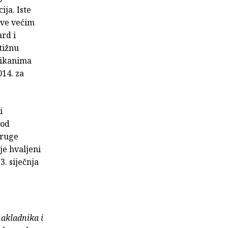
ja. Iste
sve većim
ard i
tižnu
likanima
014. za
i
pod
druge
je hvaljeni
3. siječnja
nakladnika i