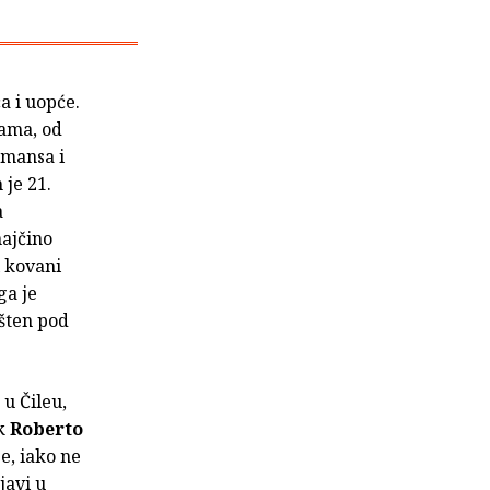
a i uopće.
gama, od
rmansa i
 je 21.
a
ajčino
i kovani
ga je
ušten pod
u Čileu,
ak
Roberto
e, iako ne
javi u