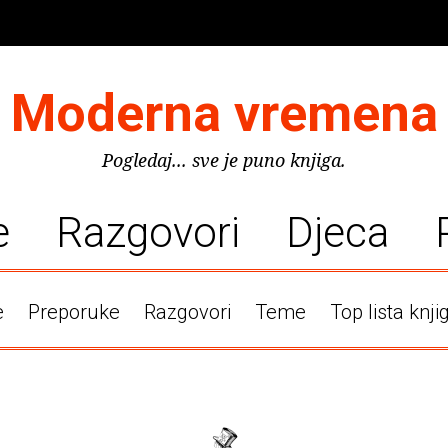
Moderna vremena
Pogledaj... sve je puno knjiga.
e
Razgovori
Djeca
e
Preporuke
Razgovori
Teme
Top lista knji