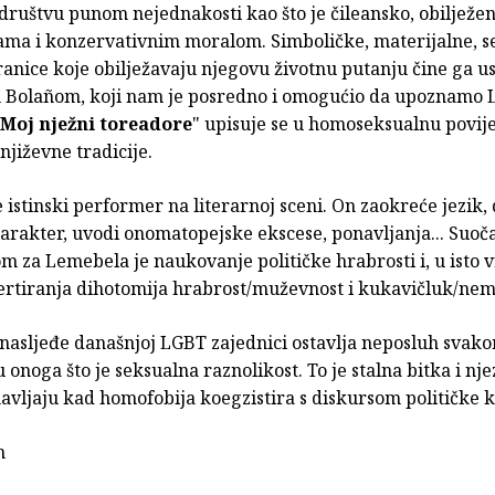
društvu punom nejednakosti kao što je čileansko, obilježe
ma i konzervativnim moralom. Simboličke, materijalne, s
ranice koje obilježavaju njegovu životnu putanju čine ga 
 Bolañom, koji nam je posredno i omogućio da upoznamo 
Moj nježni toreadore
" upisuje se u homoseksualnu povije
njiževne tradicije.
e istinski performer na literarnoj sceni. On zaokreće jezik,
arakter, uvodi onomatopejske ekscese, ponavljanja... Suoč
 za Lemebela je naukovanje političke hrabrosti i, u isto v
ertiranja dihotomija hrabrost/muževnost i kukavičluk/ne
nasljeđe današnjoj LGBT zajednici ostavlja neposluh svak
u onoga što je seksualna raznolikost. To je stalna bitka i nje
avljaju kad homofobija koegzistira s diskursom političke k
n