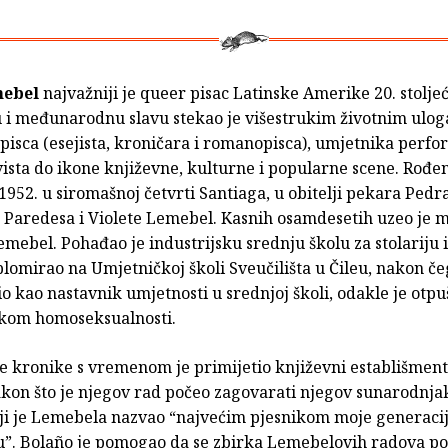
mebel
najvažniji je queer pisac Latinske Amerike 20. stoljeć
 i međunarodnu slavu stekao je višestrukim životnim ulo
pisca (esejista, kroničara i romanopisca), umjetnika perfo
ista do ikone književne, kulturne i popularne scene. Rođen
952. u siromašnoj četvrti Santiaga, u obitelji pekara Pedr
Paredesa i Violete Lemebel. Kasnih osamdesetih uzeo je m
mebel. Pohađao je industrijsku srednju školu za stolariju 
plomirao na Umjetničkoj školi Sveučilišta u Čileu, nakon če
o kao nastavnik umjetnosti u srednjoj školi, odakle je otp
vkom homoseksualnosti.
 kronike s vremenom je primijetio književni establišment 
kon što je njegov rad počeo zagovarati njegov sunarodnj
oji je Lemebela nazvao “najvećim pjesnikom moje generacij
ju”. Bolaño je pomogao da se zbirka Lemebelovih radova po