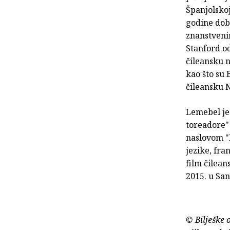
Španjolskoj
godine dobi
znanstvenim
Stanford od
čileansku 
kao što su 
čileansku 
Lemebel je 
toreadore" 
naslovom "M
jezike, fra
film čilean
2015. u San
© Bilješke 