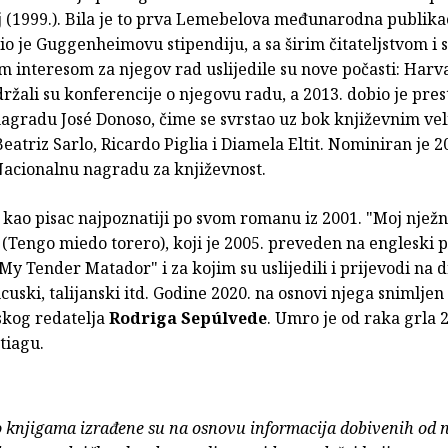
 (1999.). Bila je to prva Lemebelova međunarodna publikaci
o je Guggenheimovu stipendiju, a sa širim čitateljstvom i 
 interesom za njegov rad uslijedile su nove počasti: Harv
ržali su konferencije o njegovu radu, a 2013. dobio je pres
nagradu José Donoso, čime se svrstao uz bok književnim ve
Beatriz Sarlo, Ricardo Piglia i Diamela Eltit. Nominiran je 2
Nacionalnu nagradu za književnost.
kao pisac najpoznatiji po svom romanu iz 2001. "Moj nježn
(Tengo miedo torero), koji je 2005. preveden na engleski 
y Tender Matador" i za kojim su uslijedili i prijevodi na 
ncuski, talijanski itd. Godine 2020. na osnovi njega snimljen 
skog redatelja
Rodriga Sepúlvede
. Umro je od raka grla 2
tiagu.
o knjigama izrađene su na osnovu informacija dobivenih od 