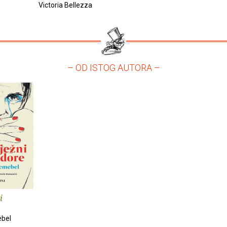
Victoria Bellezza
– OD ISTOG AUTORA –
i
bel