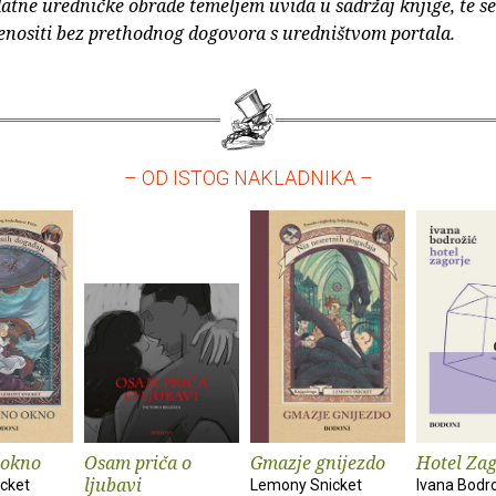
atne uredničke obrade temeljem uvida u sadržaj knjige, te s
enositi bez prethodnog dogovora s uredništvom portala.
– OD ISTOG NAKLADNIKA –
okno
Osam priča o
Gmazje gnijezdo
Hotel Zag
ljubavi
cket
Lemony Snicket
Ivana Bodr