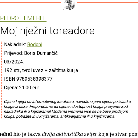
PEDRO LEMEBEL
Moj nježni toreadore
Nakladnik:
Bodoni
Prijevod: Boris Dumančić
03/2024.
192 str., tvrdi uvez + zaštitna kutija
ISBN 9789538398377
Cijena: 21.00 eur
Cijene knjiga su informativnog karaktera, navodimo prvu cijenu po izlasku
knjige iz tiska. Preporučamo da cijene i dostupnost knjiga provjerite kod
nakladnika ili u knjižarama! Moderna vremena više se ne bave prodajom
knjiga, potražite ih u knjižarama, antikvarijatima ili u knjižnicama.
mebel
bio je takva
divlja aktivistička zvijer
koja je stvar pom