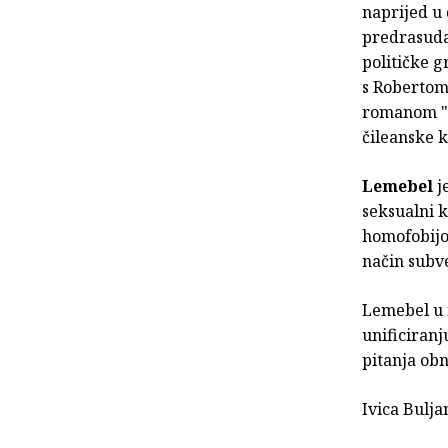
naprijed u 
predrasuda
političke g
s Robertom
romanom "
čileanske k
Lemebel
j
seksualni k
homofobijom
način subv
Lemebel u 
unificiranj
pitanja obn
Ivica Bulja