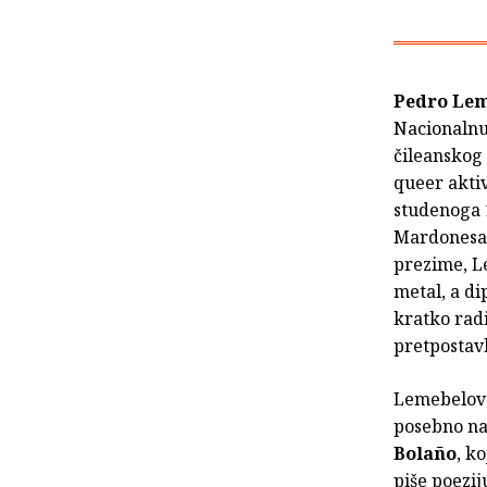
Pedro Le
Nacionalnu
čileanskog 
queer aktiv
studenoga 1
Mardonesa 
prezime, Le
metal, a di
kratko radi
pretposta
Lemebelove
posebno na
Bolaño
, k
piše poezi