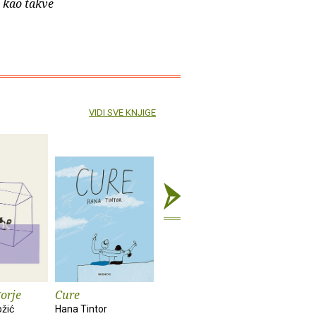
e kao takve
VIDI SVE KNJIGE
orje
Cure
Rat : roman
Poguban 
ožić
Hana Tintor
Louis-Ferdinand
Lemony Sn