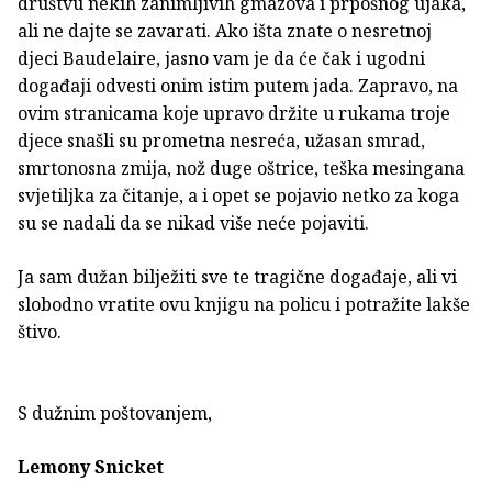
društvu nekih zanimljivih gmazova i prpošnog ujaka,
ali ne dajte se zavarati. Ako išta znate o nesretnoj
djeci Baudelaire, jasno vam je da će čak i ugodni
događaji odvesti onim istim putem jada. Zapravo, na
ovim stranicama koje upravo držite u rukama troje
djece snašli su prometna nesreća, užasan smrad,
smrtonosna zmija, nož duge oštrice, teška mesingana
svjetiljka za čitanje, a i opet se pojavio netko za koga
su se nadali da se nikad više neće pojaviti.
Ja sam dužan bilježiti sve te tragične događaje, ali vi
slobodno vratite ovu knjigu na policu i potražite lakše
štivo.
S dužnim poštovanjem,
Lemony Snicket