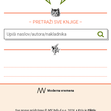
– PRETRAŽI SVE KNJIGE –
Moderna vremena
Sva prava pridržana © MV Info d.o.o. 2026. • Kriv je
Fiktiv