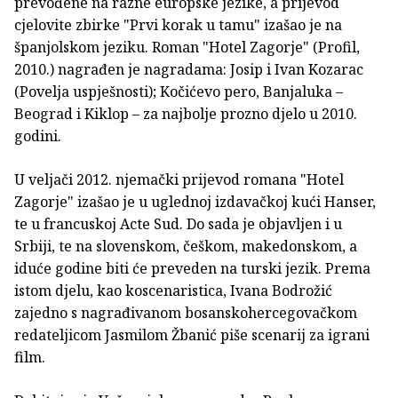
prevođene na razne europske jezike, a prijevod
cjelovite zbirke "Prvi korak u tamu" izašao je na
španjolskom jeziku. Roman "Hotel Zagorje" (Profil,
2010.) nagrađen je nagradama: Josip i Ivan Kozarac
(Povelja uspješnosti); Kočićevo pero, Banjaluka –
Beograd i Kiklop – za najbolje prozno djelo u 2010.
godini.
U veljači 2012. njemački prijevod romana "Hotel
Zagorje" izašao je u uglednoj izdavačkoj kući Hanser,
te u francuskoj Acte Sud. Do sada je objavljen i u
Srbiji, te na slovenskom, češkom, makedonskom, a
iduće godine biti će preveden na turski jezik. Prema
istom djelu, kao koscenaristica, Ivana Bodrožić
zajedno s nagrađivanom bosanskohercegovačkom
redateljicom Jasmilom Žbanić piše scenarij za igrani
film.