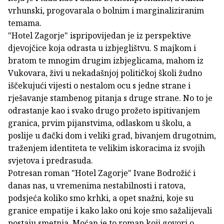
vrhunski, progovarala o bolnim i marginaliziranim
temama.
"Hotel Zagorje" ispripovijedan je iz perspektive
djevojčice koja odrasta u izbjeglištvu. S majkom i
bratom te mnogim drugim izbjeglicama, mahom iz
Vukovara, živi u nekadašnjoj političkoj školi žudno
iščekujući vijesti o nestalom ocu s jedne strane i
rješavanje stambenog pitanja s druge strane. No to je
odrastanje kao i svako drugo prožeto ispitivanjem
granica, prvim pijanstvima, odlaskom u školu, a
poslije u đački dom i veliki grad, bivanjem drugotnim,
traženjem identiteta te velikim iskoracima iz svojih
svjetova i predrasuda.
Potresan roman "Hotel Zagorje" Ivane Bodrožić i
danas nas, u vremenima nestabilnosti i ratova,
podsjeća koliko smo krhki, a opet snažni, koje su
granice empatije i kako lako oni koje smo sažalijevali
postaju smetnja. Moćan je to roman koji govori o