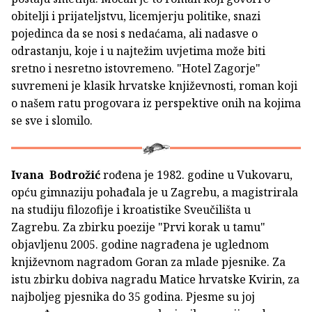
obitelji i prijateljstvu, licemjerju politike, snazi
pojedinca da se nosi s nedaćama, ali nadasve o
odrastanju, koje i u najtežim uvjetima može biti
sretno i nesretno istovremeno. "Hotel Zagorje"
suvremeni je klasik hrvatske književnosti, roman koji
o našem ratu progovara iz perspektive onih na kojima
se sve i slomilo.
Ivana Bodrožić
rođena je 1982. godine u Vukovaru,
opću gimnaziju pohađala je u Zagrebu, a magistrirala
na studiju filozofije i kroatistike Sveučilišta u
Zagrebu. Za zbirku poezije "Prvi korak u tamu"
objavljenu 2005. godine nagrađena je uglednom
književnom nagradom Goran za mlade pjesnike. Za
istu zbirku dobiva nagradu Matice hrvatske Kvirin, za
najboljeg pjesnika do 35 godina. Pjesme su joj