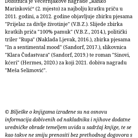
Dobitnica je Večernjakove nagrade „Ranko
Marinković“ (2. mjesto) za najbolju kratku priču u
2011. godini, a 2012. godine objavljuje zbirku pjesama
"Prijelaz za divlje životinje" (V.B.Z.). Slijede zbirka
kratkih priča "100% pamuk" (V.B.Z., 2014.), politički
triler "Rupa" (Naklada Ljevak, 2016.), zbirka pjesama
"In a sentimental mood" (Sandorf, 2017.), slikovnica
"Klara Čudastvara" (Sandorf, 2019.) te roman "Sinovi,
kćeri" (Hermes, 2020.) za koji 2021. dobiva nagradu
"Meša Selimović".
© Bilješke o knjigama izrađene su na osnovu
informacija dobivenih od nakladnika i njihove dodatne
uredničke obrade temeljem uvida u sadržaj knjige, te se
kao takve ne smiju prenositi bez prethodnog dogovora s