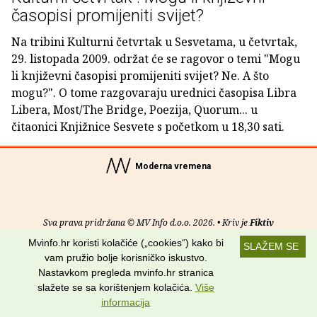
časopisi promijeniti svijet?
Na tribini Kulturni četvrtak u Sesvetama, u četvrtak,
29. listopada 2009. održat će se ragovor o temi "Mogu
li književni časopisi promijeniti svijet? Ne. A što
mogu?". O tome razgovaraju urednici časopisa Libra
Libera, Most/The Bridge, Poezija, Quorum... u
čitaonici Knjižnice Sesvete s početkom u 18,30 sati.
Moderna vremena
Sva prava pridržana © MV Info d.o.o. 2026. • Kriv je
Fiktiv
Mvinfo.hr koristi kolačiće („cookies“) kako bi
SLAŽEM SE
O nama
•
Pomoć
•
Uvjeti korištenja
•
RSS kanali
vam pružio bolje korisničko iskustvo.
Nastavkom pregleda mvinfo.hr stranica
Potraži nas na:
slažete se sa korištenjem kolačića.
Više
informacija