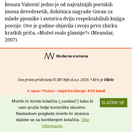
Renata Valentić jedno je od najvažnijih poetskih
imena devedesetih, dobitnica nagrade Goran za
mlade pjesnike i autorica dviju respektabilnih knjiga
poezije. Ove je godine objavila i svoju prvu zbirku
kratkih priča, «Možeš malo glasnije?» (Meandar,
2007).
Moderna vremena
Sva prava pridržana © MV Info d.o.o. 2026. • Kriv je
Fiktiv
O nama
•
Pomoć
•
Uvjeti korištenja
•
RSS kanali
Mvinfo.hr koristi kolačiće („cookies“) kako bi
Potraži nas na:
SLAŽEM SE
vam pružio bolje korisničko iskustvo.
Nastavkom pregleda mvinfo.hr stranica
slažete se sa korištenjem kolačića.
Više
informacija