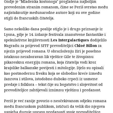
Ondje je "Mladenka kostonoga" proglašena najboljim
prevedenim stranim romanom, čime se Periš svrstao među
najistaknutije međunarodne autore koji su ove godine
stigli do francuskih čitatelja.
Samo nekoliko dana poslije stiglo je i drugo priznanje iz
Lyona, gdje je 14. izdanje festivala znanstvene fantastike i
spekulativne književnosti
Les Intergalactiques
dodijelilo
Nagradu za prijevod SFFF prevoditeljici
Chloé Billon
za
njezin prijevod romana. U obrazloženju žiri je posebno
istaknuo nezaboravan lik vještice Gile te živopisnu
pikaresknu energiju romana, koja čitatelja vodi kroz
krajolike balkanske povijesti i mitologije. Djelo su opisali
kao postmodernu fresku koja se slobodno kreće između
žanrova i stilova, istodobno duboko crpeći iz usmene
predaje i folklora – tekst čije su bogatstvo i slojevitost od
prevoditeljice zahtijevali iznimnu vještinu i predanost.
Periš je već ranije govorio o neočekivanom odjeku romana
među francuskom publikom, ističući da velik dio njegova
uspjeha duguje upravo predanosti svoje prevoditeljice.