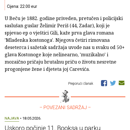
Cijena: 22.00 eur
U Beču je 1882. godine priveden, pretučen i policijski
saslušan guslar Želimir Periš (44, Zadar), koji je
spjevao ep o vještici Gili, kaže prva glava romana
'Mladenka kostonoga'. Njegova četiri rimovana
deseterca i sažetak sadržaja uvode nas u svaku od 50+
glava Kostonoge koje nelinearno, 'muzikalno' i
mozaično pričaju brutalnu priču o životu nesretne
progonjene žene i djeteta joj Carevića.
Preporuči članak
– POVEZANI SADRŽAJ –
NAJAVA
• 18.05.2026.
Uskoro počinje 11. Booksa u parku