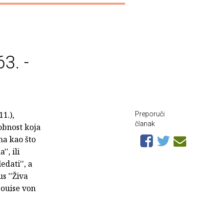
3. -
11.),
Preporuči
članak
obnost koja
ma kao što
', ili
dati'', a
s ''Živa
Louise von