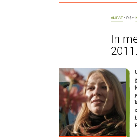
VIJEST
• Piše:
In me
2011.
g
j
j
k
z
b
F