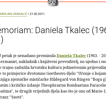
MARIJAN GRAKALIĆ
• 21.02.2011.
moriam: Daniela Tkalec (196
)
U petak je nenadano preminula
Daniela Tkalec
(1963. - 20
ermanist, nakladnik i književni prevoditelj, no ujedno i os
e trajno zadužila hrvatsku kulturu jedinstvenim prijevodi
e to primjerice dvotomno Goetheovo djelo ''Učenje o bojama'
njiga njemačke mističarke Hildegard von Bingen ''Boga gle
atim i kritičko izdanje Theophrastus Bombastusa Paracelsu
aština'', te drugih vrijednih djela kao što je ono od Marie-
ranz ''Snovi''.