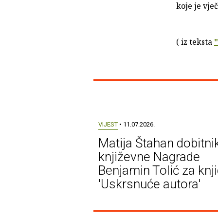
koje je vj
( iz teksta
VIJEST
• 11.07.2026.
Matija Štahan dobitni
književne Nagrade
Benjamin Tolić za knj
'Uskrsnuće autora'