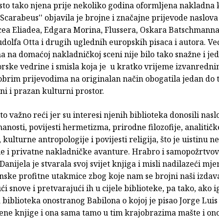
sto tako njena prije nekoliko godina oformljena nakladna
'Scarabeus'' objavila je brojne i značajne prijevode naslova 
cea Eliadea, Edgara Morina, Flussera, Oskara Batschmanna
dolfa Otta i drugih uglednih europskih pisaca i autora. Ve
a na domaćoj nakladničkoj sceni nije bilo tako snažne i je
orske vedrine i smisla koja je u kratko vrijeme izvanredn
dobrim prijevodima na originalan način obogatila jedan do 
ni i prazan kulturni prostor.
to važno reći jer su interesi njenih biblioteka donosili nasl
anosti, povijesti hermetizma, prirodne filozofije, analitičk
, kulturne antropologije i povijesti religija, što je uistinu n
le i privatne nakladničke avanture. Hrabro i samopožrtvov
 Danijela je stvarala svoj svijet knjiga i misli nadilazeći mje
ske profitne utakmice zbog koje nam se brojni naši izdav
ući snove i pretvarajući ih u cijele biblioteke, pa tako, ako i
biblioteka onostranog Babilona o kojoj je pisao Jorge Lui
jene knjige i ona sama tamo u tim krajobrazima mašte i on