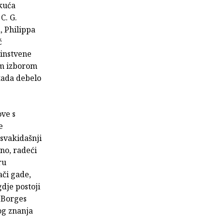
 kuća
C. G.
, Philippa
ć
dinstvene
im izborom
tada debelo
ove s
e
esvakidašnji
no, radeći
ru
ači gade,
gdje postoji
s Borges
og znanja