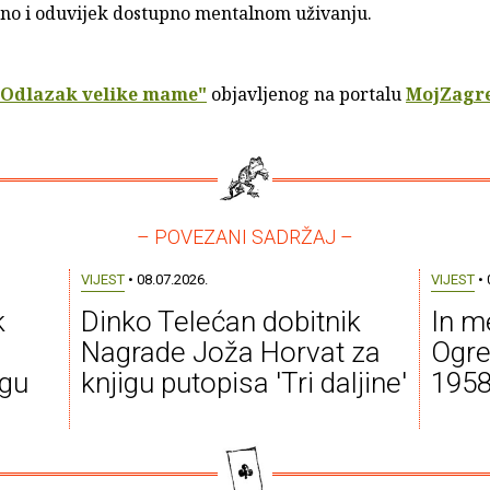
ečno i oduvijek dostupno mentalnom uživanju.
"Odlazak velike mame"
objavljenog na portalu
MojZagre
– POVEZANI SADRŽAJ –
VIJEST
• 08.07.2026.
VIJEST
• 
k
Dinko Telećan dobitnik
In m
Nagrade Joža Horvat za
Ogre
igu
knjigu putopisa 'Tri daljine'
1958