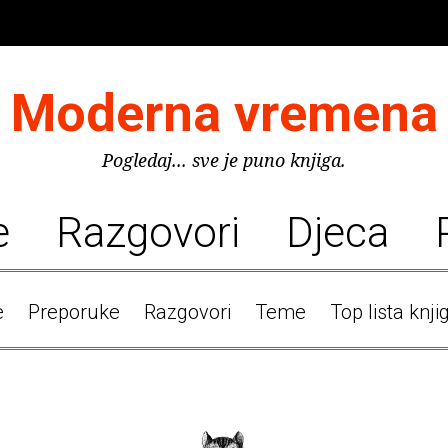
Moderna vremena
Pogledaj... sve je puno knjiga.
e
Razgovori
Djeca
e
Preporuke
Razgovori
Teme
Top lista knji