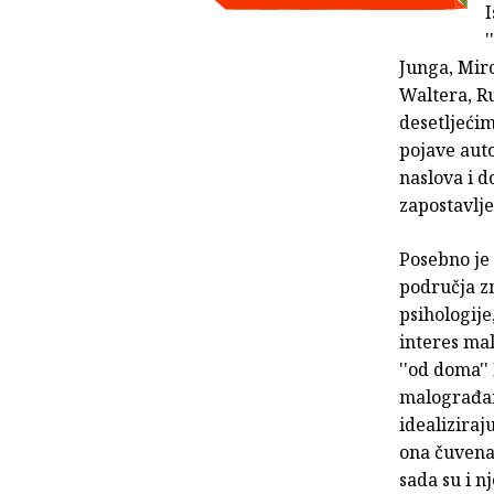
I
'
Junga, Mir
Waltera, Ru
desetljećim
pojave aut
naslova i 
zapostavlje
Posebno je 
područja zn
psihologije
interes ma
''od doma''
malograđan
idealiziraj
ona čuvena 
sada su i n