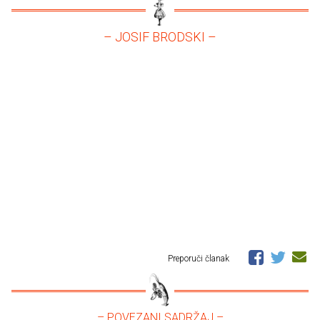
– JOSIF BRODSKI –
Preporuči članak
– POVEZANI SADRŽAJ –