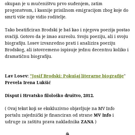
okupan je u mučeništvu prvo suđenjem, zatim
progonstvom, i kasnije prisilnom emigracijom zbog koje do
smrti više nije vidio roditelje.
Tako beatificiran Brodski je baš kao i njegova poezija postao
svačiji. Gotovo da je imao aureolu. Svoju poeziju, ali i svoju
biografiju. Losev izvanredno prati i analizira poeziju
Brodskog, ali istovremeno ispisuje jednu decentnu koliko i
dramatičnu biografiju.
Lav Losev:
"Josif Brodski: Pokušaj literarne biografije
"
Prevela Irena Lukšić
Disput i Hrvatsko filološko društvo, 2012.
( Ovaj tekst koji se ekskluzivno objavljuje na MV Info
portalu zajednički je financiran od strane
MV Info
i
udruge za zaštitu prava nakladnika
ZANA
)