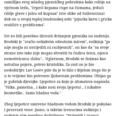
zamišljao svog mladog pjesničkog pobratima kako robija na
vječnom ledu, "čepeći krpama rupe na čizmama, jedući
riblje glave i juhu od kupusa" (sve slike od Solženicina)
dok on u svojoj toploj londonskoj sobi "pijucka kavu i gricka
oraščiće s grožđicama".
Svi su bili posebno dirnuti držanjem pjesnika na suđenju.
Brodski je "zračio nekakvim odsutnim mirom", sutkinja "ga
nije mogla ni uvrijediti ni razbjesniti", on kao da "sa svoje
strane isto tako nije mogao shvatiti tu čudnu ženu, njenu
nemotiviranu zlobu"... Uglavnom, Brodski se doimao kao
astralna pojava, gotovo kristolika. Za sud on je bio
nedodirljiv. Lav Losev piše da je to bilo i dijelom stoga što je
u to vrijeme bio potresen ljubavnim problemima. Ubijao ga
je gubitak djevojke. Ljepotice za koju je Ahmatova napisala:
"Vitka...pametna... i kako nosi svoju ljepotu!... I nikakve
kozmetike... Samo hladna voda."
Zbog ljepotice umivene hladnom vodom Brodski je pokušao
i prerezati vene. Jasno, u takvim trenucima sutkinju i
suđenje nije posebno doživljavao. "Prijatelji i znanci