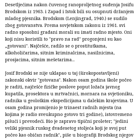
Desetljećima nakon čuvenog ranoproljetnog suđenja Josifu
Brodskom iz 1963. i Zapad i Istok bili su osupnuti držanjem
mladog pjesnika. Brodskom (Lenjingrad, 1940.) se sudilo
zbog gotovanstva. Prema sovjetskom zakonu iz 1961. svi
radno sposobni građani morali su imati radno mjesto. Oni
koji nisu koristili to "pravo na rad" progonjeni su kao
„gotovani". Najčešće, radilo se o prostitutkama,
alkoholičarima, sitnim kriminalcima, nasilnicima,
prosjacima, sitnim mešetarima...
Josif Brodski se nije uklapao u taj (širokopostavljeni)
zakonski okvir "gotovana". Nakon osam godina škole počeo
je raditi, najčešće fizičke poslove poput ložača javnog
kupatila, prosektora u mrtvačnici, mornara na svjetioniku,
radnika u geološkim ekspedicijama u dalekim krajevima. U
osam godina promijenio je trinaest radnih mjesta (na
kojima je radio sveukupno gotovo tri godine), istovremeno
pišući i prevodeći. Bio je zapravo tipični proleter; "jedini
veliki pjesnik ruskog dvadesetog stoljeća koji je svoj put
počeo kao običan radnik", piše u biografiji Brodskog njegov