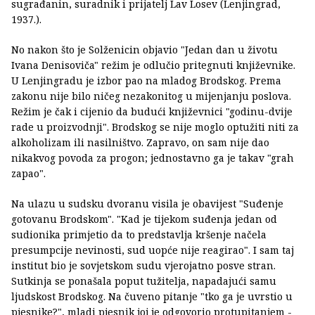
sugrađanin, suradnik i prijatelj Lav Losev (Lenjingrad,
1937.).
No nakon što je Solženicin objavio "Jedan dan u životu
Ivana Denisoviča" režim je odlučio pritegnuti književnike.
U Lenjingradu je izbor pao na mladog Brodskog. Prema
zakonu nije bilo ničeg nezakonitog u mijenjanju poslova.
Režim je čak i cijenio da budući književnici "godinu-dvije
rade u proizvodnji". Brodskog se nije moglo optužiti niti za
alkoholizam ili nasilništvo. Zapravo, on sam nije dao
nikakvog povoda za progon; jednostavno ga je takav "grah
zapao".
Na ulazu u sudsku dvoranu visila je obavijest "Suđenje
gotovanu Brodskom". "Kad je tijekom suđenja jedan od
sudionika primjetio da to predstavlja kršenje načela
presumpcije nevinosti, sud uopće nije reagirao". I sam taj
institut bio je sovjetskom sudu vjerojatno posve stran.
Sutkinja se ponašala poput tužitelja, napadajući samu
ljudskost Brodskog. Na čuveno pitanje "tko ga je uvrstio u
pjesnike?", mladi pjesnik joj je odgovorio protupitanjem -