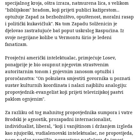
specijalnog kroja, oštra izraza, natmurena lica, s velikom
"biblijskom" bradom, koji prijeti publici kažiprstom...
optužuje Zapad za bezbožništvo, opuštenost, moralni rasap
i politički kukavičluk". Na tom Zapadu Solženicin je
djelovao zastrašujuće baš poput uskrslog Raspućina. Iz
svoje negrijane kolibe u Vermontu širio je ledeni
fanatizam.
Prosječni američki intelektualac, primjećuje Losev,
ponajprije je bio osupnut njegovim strastvenim
autoritarnim tonom i gnjevnim zanosom optužbi i
proročanstva: "On pokušava smjestiti govornika u poznati
sustav kulturnih koordinata i nalazi najbližu analogiju:
propovjednik-evangelist koji prijeti televizijskoj pastvi
paklom ognjenim".
Za razliku od tog mahnitog propovjednika sumpora i vatre
Brodski je agnostik, prozapadni internacionalist,
individualist, liberal, "koji i vanjštinom i držanjem izgleda
kao njujorški, vudialenovski intelektualac, ne propovijeda,
nego naglas razmišlja, neprestano naglašava da iznosi