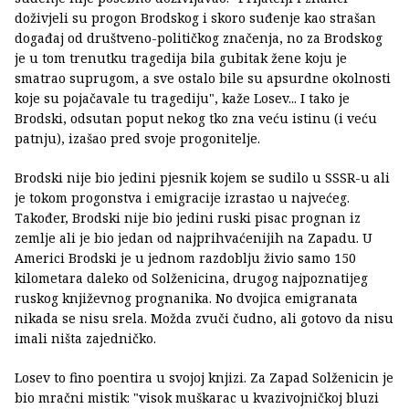
doživjeli su progon Brodskog i skoro suđenje kao strašan
događaj od društveno-političkog značenja, no za Brodskog
je u tom trenutku tragedija bila gubitak žene koju je
smatrao suprugom, a sve ostalo bile su apsurdne okolnosti
koje su pojačavale tu tragediju", kaže Losev... I tako je
Brodski, odsutan poput nekog tko zna veću istinu (i veću
patnju), izašao pred svoje progonitelje.
Brodski nije bio jedini pjesnik kojem se sudilo u SSSR-u ali
je tokom progonstva i emigracije izrastao u najvećeg.
Također, Brodski nije bio jedini ruski pisac prognan iz
zemlje ali je bio jedan od najprihvaćenijih na Zapadu. U
Americi Brodski je u jednom razdoblju živio samo 150
kilometara daleko od Solženicina, drugog najpoznatijeg
ruskog književnog prognanika. No dvojica emigranata
nikada se nisu srela. Možda zvuči čudno, ali gotovo da nisu
imali ništa zajedničko.
Losev to fino poentira u svojoj knjizi. Za Zapad Solženicin je
bio mračni mistik: "visok muškarac u kvazivojničkoj bluzi