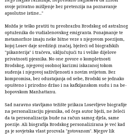
svoje privatno mišljenje bez pretenzija na poznavanje
apsolutne istine..."
Možda je teško pratiti tu preobrazbu Brodskog od astralnog
optuženika do vudialenovskog emigranta. Ponajmanje te
metamorfoze imaju neke bitne veze s njegovom poezijom,
kojoj Losev daje središnji značaj, bježeći od biografskih
"pikanterija" i tračeva, uključujući tu i velike dijelove
privatnosti pjesnika. No one govore o kompletnosti
Brodskog, njegovoj osobnoj karizmi iskazanoj tokom
suđenja i njegovoj saživljenosti s novim svijetom. Bez
kompromisa, bez odustajanja od sebe, Brodski se jednako
opušteno i prirodno držao i na kafkijanskom sudu i na be-
bopovskom Manhattanu.
Sad naravno stavljamo težište prikaza Losevljeve biografije
na personalizaciju pjesnika, od čega autor bježi, ne želeći
da ta personalizacija bude na račun samog djela, same
poezije. Ali biografija Brodskog personalizirana je već kad
ga je sovjetska vlast prozvala "gotovanom". Njegov lik