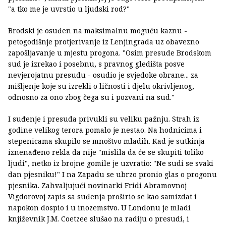
"a tko me je uvrstio u ljudski rod?"
Brodski je osuđen na maksimalnu moguću kaznu -
petogodišnje protjerivanje iz Lenjingrada uz obavezno
zapošljavanje u mjestu progona. "Osim presude Brodskom
sud je izrekao i posebnu, s pravnog gledišta posve
nevjerojatnu presudu - osudio je svjedoke obrane... za
mišljenje koje su izrekli o ličnosti i djelu okrivljenog,
odnosno za ono zbog čega su i pozvani na sud."
I suđenje i presuda privukli su veliku pažnju. Strah iz
godine velikog terora pomalo je nestao. Na hodnicima i
stepenicama skupilo se mnoštvo mladih. Kad je sutkinja
iznenađeno rekla da nije "mislila da će se skupiti toliko
ljudi", netko iz brojne gomile je uzvratio: "Ne sudi se svaki
dan pjesniku!" I na Zapadu se ubrzo pronio glas o progonu
pjesnika. Zahvaljujući novinarki Fridi Abramovnoj
Vigdorovoj zapis sa suđenja proširio se kao samizdat i
napokon dospio i u inozemstvo. U Londonu je mladi
književnik J.M. Coetzee slušao na radiju o presudi, i