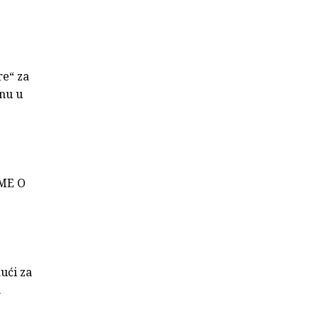
re“ za
enu u
UME O
kući za
.