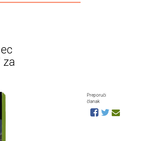
pec
' za
Preporuči
članak