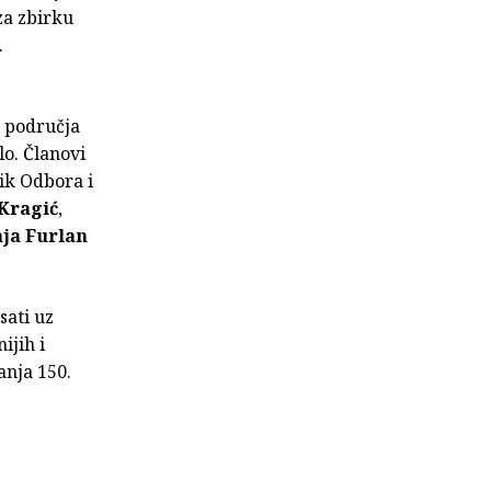
a zbirku
.
a područja
lo. Članovi
ik Odbora i
Kragić
,
ja Furlan
sati uz
ijih i
anja 150.