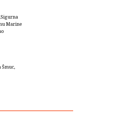
„Sigurna
anu Marine
no
ma Šmuc,