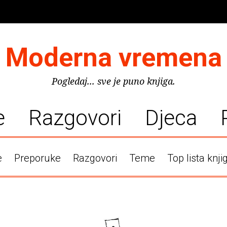
Moderna vremena
Pogledaj... sve je puno knjiga.
e
Razgovori
Djeca
e
Preporuke
Razgovori
Teme
Top lista knji