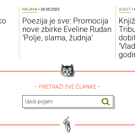
NAJAVA
• 26.05.2025.
VIJEST
• 
ko
Poezija je sve: Promocija
Knji
nove zbirke Eveline Rudan
Trib
'Polje, slama, žudnja'
dobi
'Vla
godi
– PRETRAŽI SVE ČLANKE –