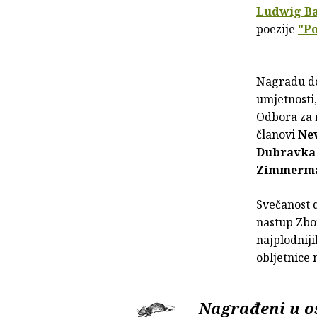
Ludwig B
poezije
"Po
Nagradu do
umjetnosti,
Odbora za r
članovi
Ne
Dubravka 
Zimmerm
Svečanost 
nastup Zbo
najplodnij
obljetnice 
Nagrađeni u o