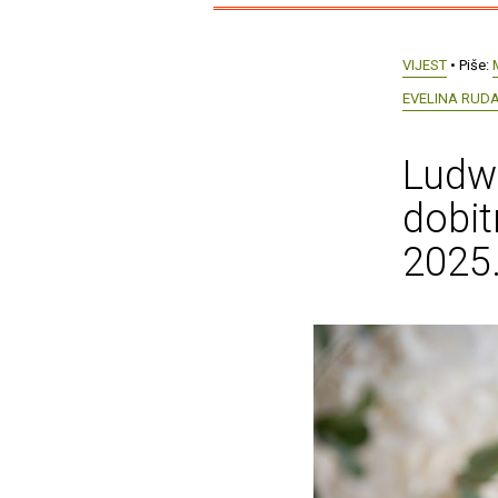
VIJEST
• Piše:
EVELINA RUD
Ludwi
dobit
2025