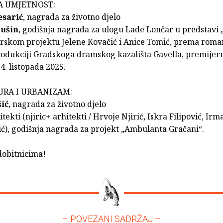
A UMJETNOST:
esarić
, nagrada za životno djelo
dušin
, godišnja nagrada za ulogu Lade Lončar u predstavi 
orskom projektu Jelene Kovačić i Anice Tomić, prema rom
produkciji Gradskoga dramskog kazališta Gavella, premijer
4. listopada 2025.
URA I URBANIZAM:
ić
, nagrada za životno djelo
itekti (njiric+ arhitekti / Hrvoje Njirić, Iskra Filipović, Ir
ć), godišnja nagrada za projekt „Ambulanta Gračani“.
dobitnicima!
– POVEZANI SADRŽAJ –