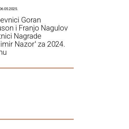
06.05.2025.
ževnici Goran
uson i Franjo Nagulov
tnici Nagrade
dimir Nazor' za 2024.
nu