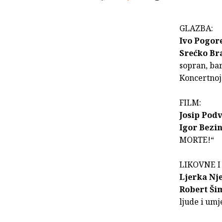
GLAZBA:
Ivo Pogore
Srećko Br
sopran, bar
Koncertnoj 
FILM:
Josip Pod
Igor Bezi
MORTE!“
LIKOVNE I
Ljerka Nj
Robert Ši
ljude i umj