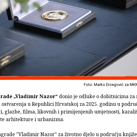
Foto: Marko Ercegović za MK
rade „Vladimir Nazor“
donio je odluke o dobitnicima za 
 ostvarenja u Republici Hrvatskoj za 2025. godinu u podru
i, glazbe, filma, likovnih i primijenjenih umjetnosti, kazali
te arhitekture i urbanizma.
grade "Vladimir Nazor" za životno djelo u području knjiže