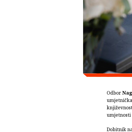
Odbor
Nag
umjetnička
književnost
umjetnosti 
Dobitnik na