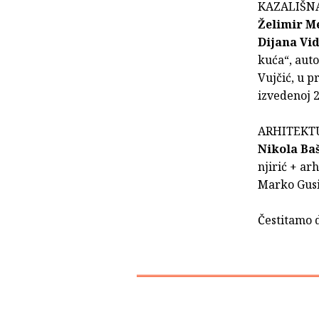
KAZALIŠN
Želimir M
Dijana Vi
kuća“, aut
Vujčić, u 
izvedenoj 2
ARHITEKT
Nikola Baš
njirić + arh
Marko Gusi
Čestitamo 