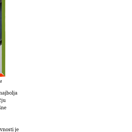
M
najbolja
čju
šne
vnosti je