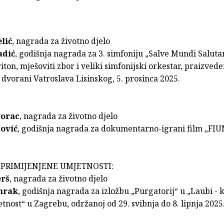
lić
, nagrada za životno djelo
adić
, godišnja nagrada za 3. simfoniju „Salve Mundi Saluta
iton, mješoviti zbor i veliki simfonijski orkestar, praizved
dvorani Vatroslava Lisinskog, 5. prosinca 2025.
vorac
, nagrada za životno djelo
nović
, godišnja nagrada za dokumentarno-igrani film „FI
 PRIMIJENJENE UMJETNOSTI:
erš
, nagrada za životno djelo
mrak
, godišnja nagrada za izložbu „Purgatorij“ u „Laubi - 
etnost“ u Zagrebu, održanoj od 29. svibnja do 8. lipnja 2025