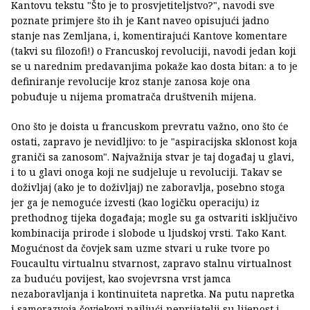
Kantovu tekstu "Što je to prosvjetiteljstvo?", navodi sve
poznate primjere što ih je Kant naveo opisujući jadno
stanje nas Zemljana, i, komentirajući Kantove komentare
(takvi su filozofi!) o Francuskoj revoluciji, navodi jedan koji
se u narednim predavanjima pokaže kao dosta bitan: a to je
definiranje revolucije kroz stanje zanosa koje ona
pobuđuje u nijema promatrača društvenih mijena.
Ono što je doista u francuskom prevratu važno, ono što će
ostati, zapravo je nevidljivo: to je "aspiracijska sklonost koja
graniči sa zanosom". Najvažnija stvar je taj događaj u glavi,
i to u glavi onoga koji ne sudjeluje u revoluciji. Takav se
doživljaj (ako je to doživljaj) ne zaboravlja, posebno stoga
jer ga je nemoguće izvesti (kao logičku operaciju) iz
prethodnog tijeka događaja; mogle su ga ostvariti isključivo
kombinacija prirode i slobode u ljudskoj vrsti. Tako Kant.
Mogućnost da čovjek sam uzme stvari u ruke tvore po
Foucaultu virtualnu stvarnost, zapravo stalnu virtualnost
za buduću povijest, kao svojevrsna vrst jamca
nezaboravljanja i kontinuiteta napretka. Na putu napretka
i samorazvoja čovjekovi najljući neprijatelji su lijenost i