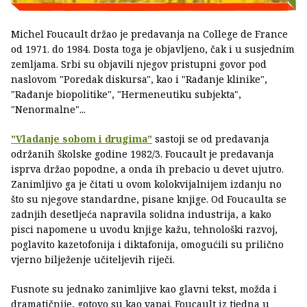
Michel Foucault držao je predavanja na College de France
od 1971. do 1984. Dosta toga je objavljeno, čak i u susjednim
zemljama. Srbi su objavili njegov pristupni govor pod
naslovom "Poredak diskursa", kao i "Rađanje klinike",
"Rađanje biopolitike", "Hermeneutiku subjekta",
"Nenormalne"...
"Vladanje sobom i drugima"
sastoji se od predavanja
održanih školske godine 1982/3. Foucault je predavanja
isprva držao popodne, a onda ih prebacio u devet ujutro.
Zanimljivo ga je čitati u ovom kolokvijalnijem izdanju no
što su njegove standardne, pisane knjige. Od Foucaulta se
zadnjih desetljeća napravila solidna industrija, a kako
pisci napomene u uvodu knjige kažu, tehnološki razvoj,
poglavito kazetofonija i diktafonija, omogućili su prilično
vjerno bilježenje učiteljevih riječi.
Fusnote su jednako zanimljive kao glavni tekst, možda i
dramatičnije, gotovo su kao vapaj. Foucault iz tjedna u