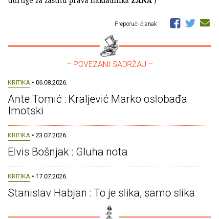
udruge za zaštitu prava nakladnika
ZANA
)
Preporuči članak
– POVEZANI SADRŽAJ –
KRITIKA
• 06.08.2026.
Ante Tomić : Kraljević Marko oslobađa
Imotski
KRITIKA
• 23.07.2026.
Elvis Bošnjak : Gluha nota
KRITIKA
• 17.07.2026.
Stanislav Habjan : To je slika, samo slika