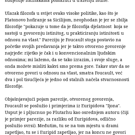
sudjeluje naznakama pomažući u traženju istine.
Ulazak filozofa u svijet ovako visoke politike, kao što je
Platonovo hofiranje sa Sicilijom, neophodan je jer se zbilja
filozofije "pokazuje u tome da je filozofija djelatnost koja se
sastoji u govorenju istinitog, u prakticiranju istinitosti u
odnosu na vlast." Pareziju je Foucault stoga postavio na
početke svojih predavanja jer je takvo otvoreno govorenje
najrjeđe: rijetko je čak i u konvencionalnim ljudskim
odnosima; mi lažemo, da se tako izrazim, i svoje sluge, a
onda možete misliti kakvi smo prema gore. Takav stav da se
otvoreno govori u odnosu na vlast, smatra Foucault, već
dva i pol tisućljeća je jedno od stalnih načela stvarnosnosti
filozofije.
Objašnjavajući pojam parezije, otvorenog govorenja,
Foucault se poslužio i primjerima iz Euripidova "Ijona".
Usput je i pljucnuo po Plutarhu kao osrednjem autoru (čiji
je primjer parezije, za razliku od Euripidova, odlično
poslužio svrsi). Međutim, tu se na tom mjestu u drami
zapetljao, tu se i Euripid zapetljao, jer na koncu ne govori