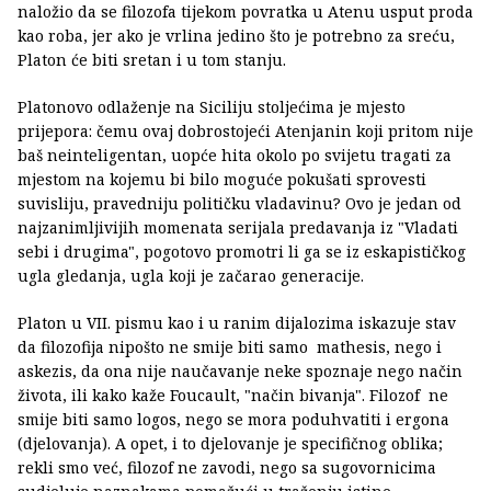
naložio da se filozofa tijekom povratka u Atenu usput proda
kao roba, jer ako je vrlina jedino što je potrebno za sreću,
Platon će biti sretan i u tom stanju.
Platonovo odlaženje na Siciliju stoljećima je mjesto
prijepora: čemu ovaj dobrostojeći Atenjanin koji pritom nije
baš neinteligentan, uopće hita okolo po svijetu tragati za
mjestom na kojemu bi bilo moguće pokušati sprovesti
suvisliju, pravedniju političku vladavinu? Ovo je jedan od
najzanimljivijih momenata serijala predavanja iz "Vladati
sebi i drugima", pogotovo promotri li ga se iz eskapističkog
ugla gledanja, ugla koji je začarao generacije.
Platon u VII. pismu kao i u ranim dijalozima iskazuje stav
da filozofija nipošto ne smije biti samo mathesis, nego i
askezis, da ona nije naučavanje neke spoznaje nego način
života, ili kako kaže Foucault, "način bivanja". Filozof ne
smije biti samo logos, nego se mora poduhvatiti i ergona
(djelovanja). A opet, i to djelovanje je specifičnog oblika;
rekli smo već, filozof ne zavodi, nego sa sugovornicima