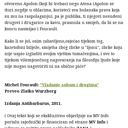
otvoreno Apolon (koji bi trebao) nego Atena (Apolon se
duri negdje u oblacima, koristeći sva božanska prava koja
su mu na raspolaganju), pa je publika, ti njegovi nesuđeni
drugovi i drugarice za kavu, prasnula u smijeh, da bi se na
koncu nasmijao i Foucault.
Kako li se još, osim zabavljeno,osjećao tijekom tog,
kazetofoni bilježe, smijeha zbog zbrke u "Ijonu", zbrke koju
nije uspio izgladiti svojim vještim tumačenjima, i sve to
tijekom višemjesečnog nagovaranja na filozofiju ljude koje
nije mogao nagovoriti ni na obično piće?
Michel Foucault:
"Vladanje sobom i drugima"
Preveo Zlatko Wurzberg
Izdanja Antibarbarus, 2011.
( Ovaj tekst koji se ekskluzivno objavljuje na MV Info
portalu zajednički je financiran od strane
MV Info
i