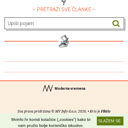
– PRETRAŽI SVE ČLANKE –
Moderna vremena
Sva prava pridržana © MV Info d.o.o. 2026. • Kriv je
Fiktiv
Mvinfo.hr koristi kolačiće („cookies“) kako bi
SLAŽEM SE
O nama
•
Pomoć
•
Uvjeti korištenja
•
RSS kanali
vam pružio bolje korisničko iskustvo.