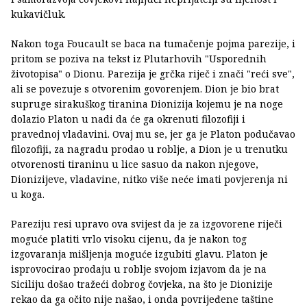
kukavičluk.
Nakon toga Foucault se baca na tumačenje pojma parezije, i
pritom se poziva na tekst iz Plutarhovih "Usporednih
životopisa" o Dionu. Parezija je grčka riječ i znači "reći sve",
ali se povezuje s otvorenim govorenjem. Dion je bio brat
supruge sirakuškog tiranina Dionizija kojemu je na noge
dolazio Platon u nadi da će ga okrenuti filozofiji i
pravednoj vladavini. Ovaj mu se, jer ga je Platon podučavao
filozofiji, za nagradu prodao u roblje, a Dion je u trenutku
otvorenosti tiraninu u lice sasuo da nakon njegove,
Dionizijeve, vladavine, nitko više neće imati povjerenja ni
u koga.
Pareziju resi upravo ova svijest da je za izgovorene riječi
moguće platiti vrlo visoku cijenu, da je nakon tog
izgovaranja mišljenja moguće izgubiti glavu. Platon je
isprovocirao prodaju u roblje svojom izjavom da je na
Siciliju došao tražeći dobrog čovjeka, na što je Dionizije
rekao da ga očito nije našao, i onda povrijeđene taštine