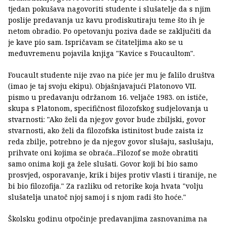
tjedan pokušava nagovoriti studente i slušatelje da s njim
poslije predavanja uz kavu prodiskutiraju teme što ih je
netom obradio. Po opetovanju poziva dade se zaključiti da
je kave pio sam. Ispričavam se čitateljima ako se u
međuvremenu pojavila knjiga "Kavice s Foucaultom".
Foucault studente nije zvao na piće jer mu je falilo društva
(imao je taj svoju ekipu). Objašnjavajući Platonovo VII.
pismo u predavanju održanom 16. veljače 1983. on ističe,
skupa s Platonom, specifičnost filozofskog sudjelovanja u
stvarnosti: "Ako želi da njegov govor bude zbiljski, govor
stvarnosti, ako želi da filozofska istinitost bude zaista iz
reda zbilje, potrebno je da njegov govor slušaju, saslušaju,
prihvate oni kojima se obraća...Filozof se može obratiti
samo onima koji ga žele slušati. Govor koji bi bio samo
prosvjed, osporavanje, krik i bijes protiv vlasti i tiranije, ne
bi bio filozofija." Za razliku od retorike koja hvata "volju
slušatelja unatoč njoj samoj i s njom radi što hoće."
Školsku godinu otpočinje predavanjima zasnovanima na