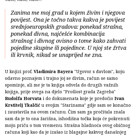
Zanima me moj grad u kojem živim i njegova
povijest. Ona je točno takva kakva je povijest
srednjoeuropskih gradova: ponekad strašna,
ponekad divna, najčešće kombinacija
strašnog i divnog ovisno o tome kako zahvati
pojedine skupine ili pojedince. U njoj ste žrtva
ili krvnik, nikad se unaprijed ne zna.
U knjizi prof.
Vladimira Bayera
"Ugovor s đavlom", koju
odavno poznajem i trajno joj se divim, račun se samo
spominje, ali me je ta knjiga odvela do drugih važnih
knjiga, prije svega na djelo "Prošlost grada Zagreba"
Rudolfa Horvata
i do dokumenata koje je predočio
Ivan
Krstitelj Tkalčić
u svojim "Starinama" gdje sam se konačno
i zaustavila na ovom računu. Čim sam ga pročitala znala
sam da je to ona žarišna, ishodišna točka koja će pokrenuti
moju priču o tom vremenu. Strašna hladnoća ovog običnog
računa koji kao da je izašao iz blagajne kakvog današnjeg