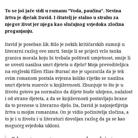
To se još jače vidi u romanu "Voda, paučina". Nevina
žrtva je dječak David. I čitatelj je stalno u strahu za
njegov život jer njega kao slučajnog svjedoka zločina
proganjanju.
David je poseban lik. Bilo je nekih kritičarskih sumnji u
literarni razlog ove smrti. Smije li se prijeći vrlo tanka
granica morala koju bi trebala poštivati umjetnost, smije li
se uvesti nasilna smrt djeteta u djelo? Moja prevoditeljica
na engleski Ellen Elias-Bursać me je upozorila da je tek
ovim romanom postala svjesna koliko rijetko se nasilna
smrt djeteta susreće u književnosti. Zbunjuje to što je u
životu gotovo pa normalno da dijete bude ubijeno, nažalost
i od strane djeteta, a da se književnosti postavljaju brane
da to prenese u literarno djelo. Da, David je najosjetljivija
žrtva u mojim romanima. On je vidio počinitelja zločina, a
to je i u životu i u literaturi dovoljan razlog da ga se kao
mogućeg svjedoka ukloni.