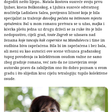
dogoditi nešto lijepo... Nataša Rostova susreće svoju prvu
ljubav, kneza Bolkonskog, a Ljubica susreće odvratnog
mučitelja Ladislava Salea, povijesnu ličnost koja je bila
specijalist za traženje
đavoljeg pečata na intimnom mjestu
optuženica
. Bal u mom romanu pretvara se u užas, majka i
kćerka plešu jedna uz drugu držeći se za ruke što je bilo
nedopustivo, cijeli grad,
toute Zagreb
se užasava nad
ženama
koje tancaju kak copernice na Manduševcu
i time im
sudbina biva zapečaćena. Bila bi im zapečaćena i bez bala,
ali meni su kao autorici ove scene vrhunca građanskog
tupog povođenja za kolektivnom osudom važne ne samo
zbog gradnje romana, već zato da ne iznevjerim svoje
autorsko pravo da zabilježim ono što dobro poznam u svom
gradu i što slijedim kroz cijelu tetralogiju: tupilo kolektivne
osude.