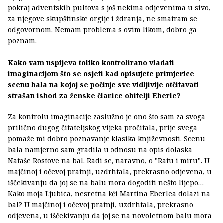
pokraj adventskih pultova s još nekima odjevenima u sivo,
za njegove skupštinske orgije i ždranja, ne smatram se
odgovornom. Nemam problema s ovim likom, dobro ga
poznam.
Kako vam uspijeva toliko kontrolirano vladati
imaginacijom što se osjeti kad opisujete primjerice
scenu bala na kojoj se počinje sve vidljivije otčitavati
strašan ishod za ženske članice obitelji Eberle?
Za kontrolu imaginacije zaslužno je ono što sam za svoga
prilično dugog čitateljskog vijeka pročitala, prije svega
pomaže mi dobro poznavanje klasika književnosti. Scenu
bala namjerno sam gradila u odnosu na opis dolaska
Nataše Rostove na bal. Radi se, naravno, o "Ratu i miru". U
majčinoj i očevoj pratnji, uzdrhtala, prekrasno odjevena, u
iščekivanju da joj se na balu mora dogoditi nešto lijepo…
Kako moja Ljubica, nesretna kći Martina Eberlea dolazi na
bal? U majčinoj i očevoj pratnji, uzdrhtala, prekrasno
odjevena, u iščekivanju da joj se na novoletnom balu mora