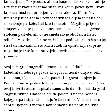
fantazijskog. Rez je oštar, ali mu kasnije, kroz razvoj radnje
Drugog snivanja pratimo sitan vez kojim povezujem likove
kroz stalnost i nepromjenjivost karaktera. Neuništiva
umirovljenica Adela Premec iz drugog dijela romana boji
se za svoje parkete, baš kao i nesretna Magdica prije tri
stoljeća za svoje podove. Adeli smeta što joj Štakor grebe
stolcem parkete, ali joj ne smeta što je obučen u lister
odijelo. Magdica se brine za čistoću podova nakon što su joj
stražari razvalili cijelu kuću i želi ih oprati koji sat prije
nego što je iz te kuće zauvijek odvedu. Sve je povijest, i sve
je mašta.
Svoj sam grad nagradila letom. Tu sam sliku leteće
katedrale i letećega grada koji govori nosila dugo u sebi.
Uostalom, i kućice u "Vodi, paučini" i govore i pjevaju.
Ponekad mi se prikrade blasfemična pomisao da sam čitav
ovaj četvrti roman napisala samo zato da bih prisilila grad
Zagreb, skupa s katedralom da polete u noćno nebo iz
kojega sipa i sipa oslobađajuće čist snijeg. Vidjela sam u
sebi tu ljepotu i morala sam je staviti na papir, na uvid
svima.