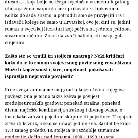
dućana, a koja bolje od ičega svjedoči o vremenu legalnog
ubijanja žena osupnula me i prikovala za tipkovnicu.
Koliko do sada znamo, a potrudili smo se provjeriti i ja i
izdavač i kolege ne samo u Hrvatskoj, ovo je, čini se, jedini
roman u svjetskoj literaturi koji počiva na jednom jedinom
stvarnom računu. Znam da zvuči bahato, ali ovo je gola
činjenica.
Zašto ste se vratili tri stoljeća unatrag? Neki kritičari
kažu da je to roman svojevrsnog povijesnog revanšizma.
Može li književnost i, šire, umjetnost pokušavati
ispravljati nepravde povijesti?
Prije svega zanima me moj grad u kojem živim i njegova
povijest. Ona je točno takva kakva je povijest
srednjoeuropskih gradova: ponekad strašna, ponekad
divna, najčešće kombinacija strašnog i divnog ovisno o
tome kako zahvati pojedine skupine ili pojedince. U njoj ste
žrtva ili krvnik, nikad se unaprijed ne zna. Razdoblje kraja
17. i samog početka 18. stoljeća je razdoblje sumanute
epidemije zločina nad ženama. 1698. i 1699. u samo