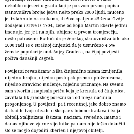
nekoliko mjeseci u gradu koji je po svom prvom popisu
stanovništva brojao jedva nešto preko 2000 ljudi, mučeno
je, izdahnulo na mukama, ili živo spaljeno 45 žena. Ovdje
dodajem i žrtve iz 1704., žene od kojih Martin Eberle jednu
imenuje, jer je i na njih, ubijene u prvom tromjesečju,
nešto potrošeno. Budući da je ženskog stanovništva bilo oko
1000 radi se o strašnoj činjenici da je usmrćeno 4,5%
ženske populacije ondašnjeg Gradeca, na čijoj povijesti
počiva današnji Zagreb.
Povijesni revanšizam? Ništa činjenično nisam izmijenila,
nijednu brojku, nijedan postupak prema optuženicama,
nijedno stravično mučenje, nijedno priznanje. Na svemu
sam stvorila i napisala priču koja je krenula od činjenica,
zavitlala lik gradskog poreznika i od njega načinila
progonjenog. U povijesti, pa i recentnoj, jako dobro znamo
da kad te tvoji uhvate u škripac s tobom stradava i tvoja
obitelj. Staljinizam, fašizam, nacizam, svejedno. Imamo i
danas njihove vjerne sljednike pa nam nije teško dokučiti
što se moglo dogoditi Eberleu i njegovoj obitelji.