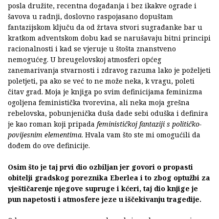
posla družite, recentna događanja i bez ikakve ograde i
šavova u radnji, doslovno raspojasano dopuštam
fantazijskom ključu da od žrtava stvori sugrađanke bar u
kratkom adventskom dobu kad se narušavaju bitni principi
racionalnosti i kad se vjeruje u štošta znanstveno
nemogućeg. U breugelovskoj atmosferi općeg
zanemarivanja stvarnosti i zdravog razuma lako je poželjeti
poletjeti, pa ako se već to ne može neka, k vragu, poleti
čitav grad. Moja je knjiga po svim definicijama feminizma
ogoljena feministička tvorevina, ali neka moja grešna
rebelovska, pobunjenička duša dade sebi oduška i definira
je kao roman koji pripada
feminističkoj fantaziji s političko-
povijesnim elementima
. Hvala vam što ste mi omogućili da
dođem do ove definicije.
Osim što je taj prvi dio ozbiljan jer govori o propasti
obitelji gradskog poreznika Eberlea i to zbog optužbi za
vještičarenje njegove supruge i kćeri, taj dio knjige je
pun napetosti i atmosfere jeze u iščekivanju tragedije.