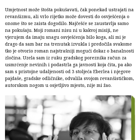
Umjetnost može štošta pokušavati, čak ponekad ustrajati na
revanšizmu, ali vrlo rijetko može dovesti do osvješćenja o
onome što se zaista dogodilo. Najčešće se zaustavlja samo
na pokušaju. Moji romani nisu ni u kakvoj misiji, ne
vjerujem da imaju snagu osvješćenja bilo koga, ali mi je
drago da sam bar na trenutak izvukla i predočila svakome
tko je otvorio roman najstrašniji mogući dokaz o banalnosti
zločina. Uzela sam iz ruku gradskog poreznika račun za
usmrćenje nevinih i podastrla ga javnosti koja čita, pa ako
sam s pristojne udaljenosti od 3 stoljeća Eberlea i njegove
pajdaše, gradske odličnike, odvalila svojom revanšističkom,
autorskom nogom u osjetljivo mjesto, nije mi žao.