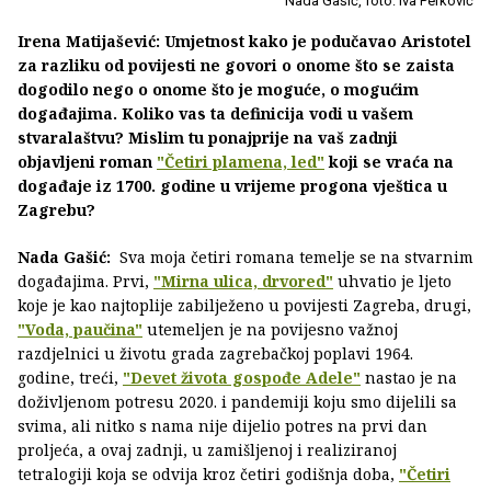
Nada Gašić, foto: Iva Perković
Irena Matijašević: Umjetnost kako je podučavao Aristotel
za razliku od povijesti ne govori o onome što se zaista
dogodilo nego o onome što je moguće, o mogućim
događajima. Koliko vas ta definicija vodi u vašem
stvaralaštvu? Mislim tu ponajprije na vaš zadnji
objavljeni roman
"Četiri plamena, led"
koji se vraća na
događaje iz 1700. godine u vrijeme progona vještica u
Zagrebu?
Nada Gašić:
Sva moja četiri romana temelje se na stvarnim
događajima. Prvi,
"Mirna ulica, drvored"
uhvatio je ljeto
koje je kao najtoplije zabilježeno u povijesti Zagreba, drugi,
"Voda, paučina"
utemeljen je na povijesno važnoj
razdjelnici u životu grada zagrebačkoj poplavi 1964.
godine, treći,
"Devet života gospođe Adele"
nastao je na
doživljenom potresu 2020. i pandemiji koju smo dijelili sa
svima, ali nitko s nama nije dijelio potres na prvi dan
proljeća, a ovaj zadnji, u zamišljenoj i realiziranoj
tetralogiji koja se odvija kroz četiri godišnja doba,
"Četiri