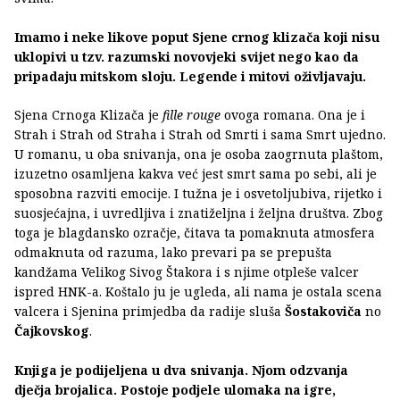
Imamo i neke likove poput Sjene crnog klizača koji nisu
uklopivi u tzv. razumski novovjeki svijet nego kao da
pripadaju mitskom sloju. Legende i mitovi oživljavaju.
Sjena Crnoga Klizača je
fille rouge
ovoga romana. Ona je i
Strah i Strah od Straha i Strah od Smrti i sama Smrt ujedno.
U romanu, u oba snivanja, ona je osoba zaogrnuta plaštom,
izuzetno osamljena kakva već jest smrt sama po sebi, ali je
sposobna razviti emocije. I tužna je i osvetoljubiva, rijetko i
suosjećajna, i uvredljiva i znatiželjna i željna društva. Zbog
toga je blagdansko ozračje, čitava ta pomaknuta atmosfera
odmaknuta od razuma, lako prevari pa se prepušta
kandžama Velikog Sivog Štakora i s njime otpleše valcer
ispred HNK-a. Koštalo ju je ugleda, ali nama je ostala scena
valcera i Sjenina primjedba da radije sluša
Šostakoviča
no
Čajkovskog
.
Knjiga je podijeljena u dva snivanja. Njom odzvanja
dječja brojalica. Postoje podjele ulomaka na igre,