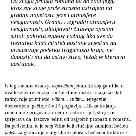
Od svoga prvoga romana pa do zadnjega,
kroz sve svoje priče strasno ustrajem na
gradnji napetosti, jeze i atmosfere
nesigurnosti. Graditi i izgraditi atmosferu
nesigurnosti, uljuljkivati čitatelja opisom
sitnih pokreta svakog važnog lika sve do
trenutka kada čitatelj postane svjestan da
prisustvuje početku tragičnoga kraja, ne
dopustiti mu da ostavi štivo, težak je literarni
postupak.
Iz tog romana ostao je
nepročitan
jedan lik kojega nitko u
dvadesetak recenzija i nešto studentskih i magistarskih
radnji nije primijetio.
Viiilim… Viiilim…
Njegovim
dozivanjem počinje 8 od 9 poglavlja, a lik za trajanja
romana ne progovara nijednu jedinu riječ, što ga ne
sprječava da izazove jednu od najgorih propasti u romanu.
Da podsjetim, to je
onaj
Vilim koji slučajno zamijeni bočicu
poliša
za glancanje nadgrobnih ploča s bočicom tinkture za