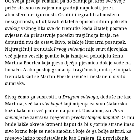
Od svoga prvoga romana pa do zadnjega, kroz sve svoje
priče strasno ustrajem na gradnji napetosti, jeze i
atmosfere nesigurnosti. Graditi i izgraditi atmosferu
nesigurnosti, uljuljkivati čitatelja opisom sitnih pokreta
svakog važnog lika sve do trenutka kada čitatelj postane
svjestan da prisustvuje početku tragičnoga kraja, ne
dopustiti mu da ostavi štivo, težak je literarni postupak.
Najtragičniji trenutak
Prvog snivanja
nije smrt djevojaka,
već pijano veselje gomile koja ismijava poludjelu ženu
Martina Eberlea koja pjeva dječju pjesmicu dok je vode na
lomaču. A ako postoji gradacija tragičnosti, onda je to ipak
trenutak kad se Martin Eberle izvuče i nestane u sivilu
sumraka.
Sivog ćemo ga susresti i u
Drugom snivanju
, doduše ne kao
Martina, već kao
sivi kaput
koji mijenja za sivu štakorsku
kožu kako mu već padne na pamet. Uostalom, zar
Prvo
snivanje
ne završava njegovim
preokretanjem kaputa
? Da mu
bude lakše okreće krzneni kaput da bi s gornje strane imao
sivo krzno koje se neće smočiti i koje će ga bolje sakriti. Za
njegovo lažno predstavljanje kao Orašara, ili provlačenje