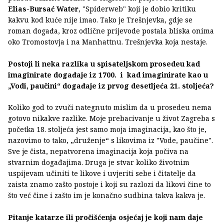
Elias-Bursać Water
, "Spiderweb" koji je dobio kritiku
kakvu kod kuće nije imao. Tako je Trešnjevka, gdje se
roman događa, kroz odlične prijevode postala bliska onima
oko Tromostovja i na Manhattnu. Trešnjevka koja nestaje.
Postoji li neka razlika u spisateljskom prosedeu kad
imaginirate događaje iz 1700. i kad imaginirate kao u
„Vodi, paučini“ događaje iz prvog desetljeća 21. stoljeća?
Koliko god to zvuči nategnuto mislim da u prosedeu nema
gotovo nikakve razlike. Moje prebacivanje u život Zagreba s
početka 18. stoljeća jest samo moja imaginacija, kao što je,
nazovimo to tako, „druženje“ s likovima iz "Vode, paučine".
Sve je čista, nepatvorena imaginacija koja počiva na
stvarnim događajima. Druga je stvar koliko životnim
uspijevam učiniti te likove i uvjeriti sebe i čitatelje da
zaista znamo zašto postoje i koji su razlozi da likovi čine to
što već čine i zašto im je konačno sudbina takva kakva je.
Pitanje katarze ili pročišćenja osjećaj je koji nam daje