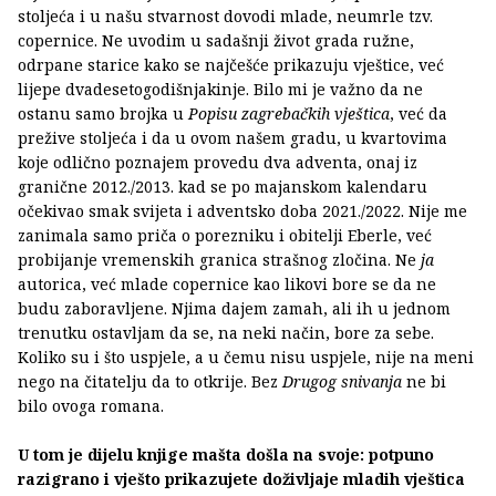
stoljeća i u našu stvarnost dovodi mlade, neumrle tzv.
copernice. Ne uvodim u sadašnji život grada ružne,
odrpane starice kako se najčešće prikazuju vještice, već
lijepe dvadesetogodišnjakinje. Bilo mi je važno da ne
ostanu samo brojka u
Popisu zagrebačkih vještica
, već da
prežive stoljeća i da u ovom našem gradu, u kvartovima
koje odlično poznajem provedu dva adventa, onaj iz
granične 2012./2013. kad se po majanskom kalendaru
očekivao smak svijeta i adventsko doba 2021./2022. Nije me
zanimala samo priča o porezniku i obitelji Eberle, već
probijanje vremenskih granica strašnog zločina. Ne
ja
autorica, već mlade copernice kao likovi bore se da ne
budu zaboravljene. Njima dajem zamah, ali ih u jednom
trenutku ostavljam da se, na neki način, bore za sebe.
Koliko su i što uspjele, a u čemu nisu uspjele, nije na meni
nego na čitatelju da to otkrije. Bez
Drugog snivanja
ne bi
bilo ovoga romana.
U tom je dijelu knjige mašta došla na svoje: potpuno
razigrano i vješto prikazujete doživljaje mladih vještica