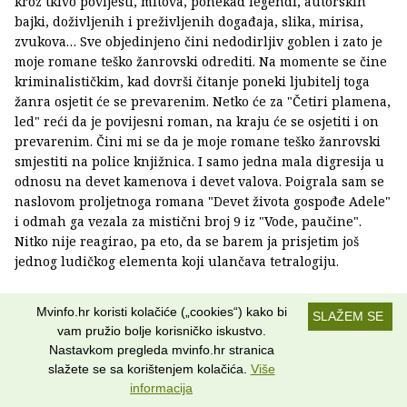
kroz tkivo povijesti, mitova, ponekad legendi, autorskih
bajki, doživljenih i preživljenih događaja, slika, mirisa,
zvukova… Sve objedinjeno čini nedodirljiv goblen i zato je
moje romane teško žanrovski odrediti. Na momente se čine
kriminalističkim, kad dovrši čitanje poneki ljubitelj toga
žanra osjetit će se prevarenim. Netko će za "Četiri plamena,
led" reći da je povijesni roman, na kraju će se osjetiti i on
prevarenim. Čini mi se da je moje romane teško žanrovski
smjestiti na police knjižnica. I samo jedna mala digresija u
odnosu na devet kamenova i devet valova. Poigrala sam se
naslovom proljetnoga romana "Devet života gospođe Adele"
i odmah ga vezala za mistični broj 9 iz "Vode, paučine".
Nitko nije reagirao, pa eto, da se barem ja prisjetim još
jednog ludičkog elementa koji ulančava tetralogiju.
Odnos zbilje i fantazije, pa i odnos povijesti i mita,
Mvinfo.hr koristi kolačiće („cookies“) kako bi
SLAŽEM SE
iznimno je važan za roman
"Četiri plamena, led"
. Je li
vam pružio bolje korisničko iskustvo.
vam nekad teško održavati ravnotežu između svih tih
Nastavkom pregleda mvinfo.hr stranica
zbilja?
slažete se sa korištenjem kolačića.
Više
informacija
To mi je, zapravo, najlakši spisateljski posao. U održavanju