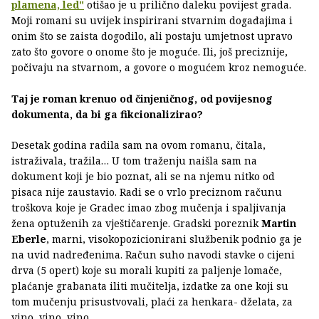
plamena, led"
otišao je u prilično daleku povijest grada.
Moji romani su uvijek inspirirani stvarnim događajima i
onim što se zaista dogodilo, ali postaju umjetnost upravo
zato što govore o onome što je moguće. Ili, još preciznije,
počivaju na stvarnom, a govore o mogućem kroz nemoguće.
Taj je roman krenuo od činjeničnog, od povijesnog
dokumenta, da bi ga fikcionalizirao?
Desetak godina radila sam na ovom romanu, čitala,
istraživala, tražila… U tom traženju naišla sam na
dokument koji je bio poznat, ali se na njemu nitko od
pisaca nije zaustavio. Radi se o vrlo preciznom računu
troškova koje je Gradec imao zbog mučenja i spaljivanja
žena optuženih za vještičarenje. Gradski poreznik
Martin
Eberle
, marni, visokopozicionirani službenik podnio ga je
na uvid nadređenima. Račun suho navodi stavke o cijeni
drva (5 opert) koje su morali kupiti za paljenje lomače,
plaćanje grabanata iliti mučitelja, izdatke za one koji su
tom mučenju prisustvovali, plaći za henkara- dželata, za
vino, vino, vino…