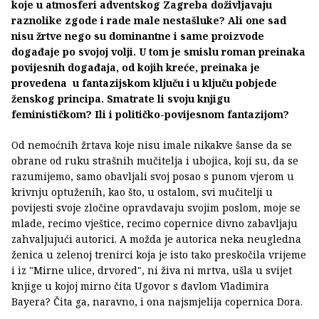
koje u atmosferi adventskog Zagreba doživljavaju
raznolike zgode i rade male nestašluke? Ali one sad
nisu žrtve nego su dominantne i same proizvode
događaje po svojoj volji. U tom je smislu roman preinaka
povijesnih događaja, od kojih kreće, preinaka je
provedena u fantazijskom ključu i u ključu pobjede
ženskog principa. Smatrate li svoju knjigu
feminističkom? Ili i političko-povijesnom fantazijom?
Od nemoćnih žrtava koje nisu imale nikakve šanse da se
obrane od ruku strašnih mučitelja i ubojica, koji su, da se
razumijemo, samo obavljali svoj posao s punom vjerom u
krivnju optuženih, kao što, u ostalom, svi mučitelji u
povijesti svoje zločine opravdavaju svojim poslom, moje se
mlade, recimo vještice, recimo copernice divno zabavljaju
zahvaljujući autorici. A možda je autorica neka neugledna
ženica u zelenoj trenirci koja je isto tako preskočila vrijeme
i iz "Mirne ulice, drvored", ni živa ni mrtva, ušla u svijet
knjige u kojoj mirno čita Ugovor s đavlom Vladimira
Bayera? Čita ga, naravno, i ona najsmjelija copernica Dora.