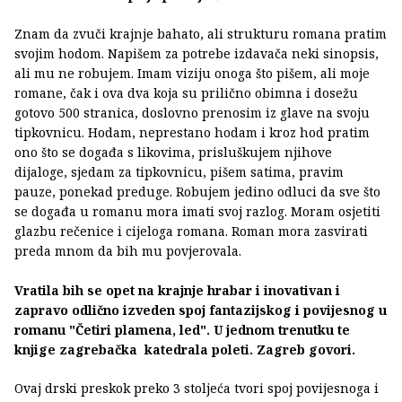
Znam da zvuči krajnje bahato, ali strukturu romana pratim
svojim hodom. Napišem za potrebe izdavača neki sinopsis,
ali mu ne robujem. Imam viziju onoga što pišem, ali moje
romane, čak i ova dva koja su prilično obimna i dosežu
gotovo 500 stranica, doslovno prenosim iz glave na svoju
tipkovnicu. Hodam, neprestano hodam i kroz hod pratim
ono što se događa s likovima, prisluškujem njihove
dijaloge, sjedam za tipkovnicu, pišem satima, pravim
pauze, ponekad preduge. Robujem jedino odluci da sve što
se događa u romanu mora imati svoj razlog. Moram osjetiti
glazbu rečenice i cijeloga romana. Roman mora zasvirati
preda mnom da bih mu povjerovala.
Vratila bih se opet na krajnje hrabar i inovativan i
zapravo odlično izveden spoj fantazijskog i povijesnog u
romanu "Četiri plamena, led". U jednom trenutku te
knjige zagrebačka katedrala poleti. Zagreb govori.
Ovaj drski preskok preko 3 stoljeća tvori spoj povijesnoga i