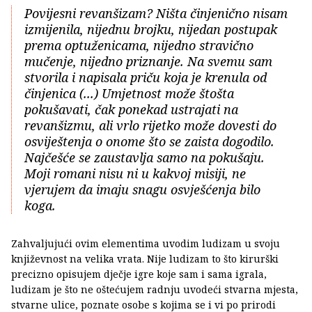
Povijesni revanšizam? Ništa činjenično nisam
izmijenila, nijednu brojku, nijedan postupak
prema optuženicama, nijedno stravično
mučenje, nijedno priznanje. Na svemu sam
stvorila i napisala priču koja je krenula od
činjenica (...) Umjetnost može štošta
pokušavati, čak ponekad ustrajati na
revanšizmu, ali vrlo rijetko može dovesti do
osviještenja o onome što se zaista dogodilo.
Najčešće se zaustavlja samo na pokušaju.
Moji romani nisu ni u kakvoj misiji, ne
vjerujem da imaju snagu osvješćenja bilo
koga.
Zahvaljujući ovim elementima uvodim ludizam u svoju
književnost na velika vrata. Nije ludizam to što kirurški
precizno opisujem dječje igre koje sam i sama igrala,
ludizam je što ne oštećujem radnju uvodeći stvarna mjesta,
stvarne ulice, poznate osobe s kojima se i vi po prirodi