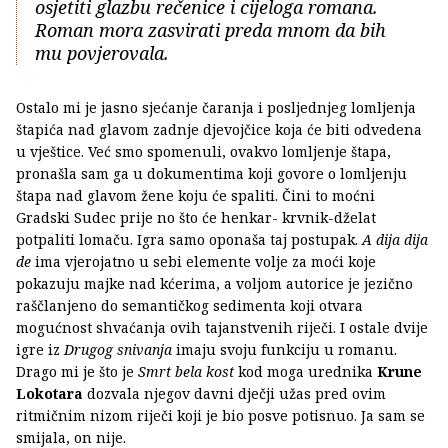
osjetiti glazbu rečenice i cijeloga romana.
Roman mora zasvirati preda mnom da bih
mu povjerovala.
Ostalo mi je jasno sjećanje čaranja i posljednjeg lomljenja
štapića nad glavom zadnje djevojčice koja će biti odvedena
u vještice. Već smo spomenuli, ovakvo lomljenje štapa,
pronašla sam ga u dokumentima koji govore o lomljenju
štapa nad glavom žene koju će spaliti. Čini to moćni
Gradski Sudec prije no što će henkar- krvnik-dželat
potpaliti lomaču. Igra samo oponaša taj postupak.
A dija dija
de
ima vjerojatno u sebi elemente volje za moći koje
pokazuju majke nad kćerima, a voljom autorice je jezično
raščlanjeno do semantičkog sedimenta koji otvara
mogućnost shvaćanja ovih tajanstvenih riječi. I ostale dvije
igre iz
Drugog snivanja
imaju svoju funkciju u romanu.
Drago mi je što je
Smrt bela kost
kod moga urednika
Krune
Lokotara
dozvala njegov davni dječji užas pred ovim
ritmičnim nizom riječi koji je bio posve potisnuo. Ja sam se
smijala, on nije.