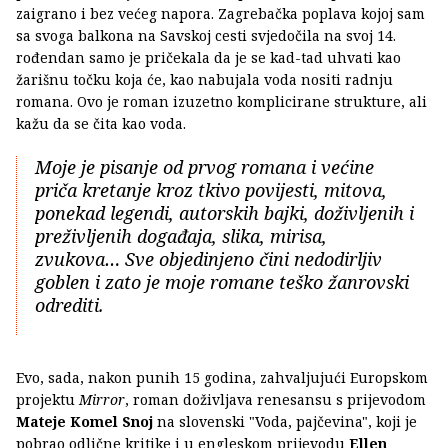
zaigrano i bez većeg napora. Zagrebačka poplava kojoj sam
sa svoga balkona na Savskoj cesti svjedočila na svoj 14.
rođendan samo je pričekala da je se kad-tad uhvati kao
žarišnu točku koja će, kao nabujala voda nositi radnju
romana. Ovo je roman izuzetno komplicirane strukture, ali
kažu da se čita kao voda.
Moje je pisanje od prvog romana i većine
priča kretanje kroz tkivo povijesti, mitova,
ponekad legendi, autorskih bajki, doživljenih i
preživljenih događaja, slika, mirisa,
zvukova… Sve objedinjeno čini nedodirljiv
goblen i zato je moje romane teško žanrovski
odrediti.
Evo, sada, nakon punih 15 godina, zahvaljujući Europskom
projektu
Mirror
, roman doživljava renesansu s prijevodom
Mateje Komel Snoj
na slovenski "Voda, pajčevina", koji je
pobrao odlične kritike i u engleskom prijevodu
Ellen