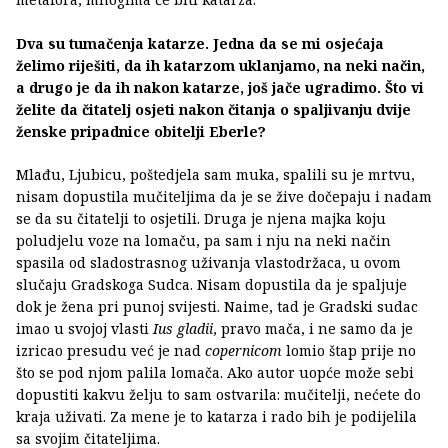
Dva su tumačenja katarze. Jedna da se mi osjećaja
želimo riješiti, da ih katarzom uklanjamo, na neki način,
a drugo je da ih nakon katarze, još jače ugradimo. Što vi
želite da čitatelj osjeti nakon čitanja o spaljivanju dvije
ženske pripadnice obitelji Eberle?
Mlađu, Ljubicu, poštedjela sam muka, spalili su je mrtvu,
nisam dopustila mučiteljima da je se žive dočepaju i nadam
se da su čitatelji to osjetili. Druga je njena majka koju
poludjelu voze na lomaču, pa sam i nju na neki način
spasila od sladostrasnog uživanja vlastodržaca, u ovom
slučaju Gradskoga Sudca. Nisam dopustila da je spaljuje
dok je žena pri punoj svijesti. Naime, tad je Gradski sudac
imao u svojoj vlasti
Ius gladii
, pravo mača, i ne samo da je
izricao presudu već je nad
copernicom
lomio štap prije no
što se pod njom palila lomača. Ako autor uopće može sebi
dopustiti kakvu želju to sam ostvarila: mučitelji, nećete do
kraja uživati. Za mene je to katarza i rado bih je podijelila
sa svojim čitateljima.