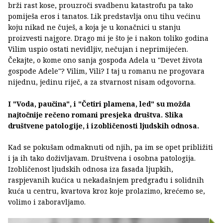
brži rast kose, prouzroči svadbenu katastrofu pa tako
pomiješa eros i tanatos. Lik predstavlja onu tihu većinu
koju nikad ne čuješ, a koja je u konačnici u stanju
proizvesti najgore. Drago mi je što je i nakon toliko godina
Vilim uspio ostati nevidljiv, nečujan i neprimijećen.
Čekajte, o kome ono sanja gospođa Adela u "Devet života
gospođe Adele"? Vilim, Vili? I taj u romanu ne progovara
nijednu, jedinu riječ, a za stvarnost nisam odgovorna.
I "Voda, paučina", i "Četiri plamena, led" su možda
najtočnije rečeno romani presjeka društva. Slika
društvene patologije, i izobličenosti ljudskih odnosa.
Kad se pokušam odmaknuti od njih, pa im se opet približiti
i ja ih tako doživljavam. Društvena i osobna patologija.
Izobličenost ljudskih odnosa iza fasada ljupkih,
raspjevanih kućica u nekadašnjem predgrađu i solidnih
kuća u centru, kvartova kroz koje prolazimo, krećemo se,
volimo i zaboravljamo.