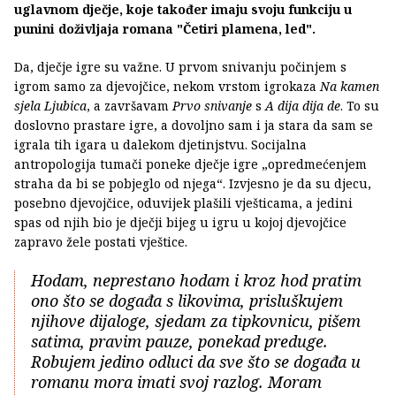
uglavnom dječje, koje također imaju svoju funkciju u
punini doživljaja romana "Četiri plamena, led".
Da, dječje igre su važne. U prvom snivanju počinjem s
igrom samo za djevojčice, nekom vrstom igrokaza
Na kamen
sjela Ljubica
, a završavam
Prvo snivanje
s
A dija dija de
. To su
doslovno prastare igre, a dovoljno sam i ja stara da sam se
igrala tih igara u dalekom djetinjstvu. Socijalna
antropologija tumači poneke dječje igre „opredmećenjem
straha da bi se pobjeglo od njega“. Izvjesno je da su djecu,
posebno djevojčice, oduvijek plašili vješticama, a jedini
spas od njih bio je dječji bijeg u igru u kojoj djevojčice
zapravo žele postati vještice.
Hodam, neprestano hodam i kroz hod pratim
ono što se događa s likovima, prisluškujem
njihove dijaloge, sjedam za tipkovnicu, pišem
satima, pravim pauze, ponekad preduge.
Robujem jedino odluci da sve što se događa u
romanu mora imati svoj razlog. Moram