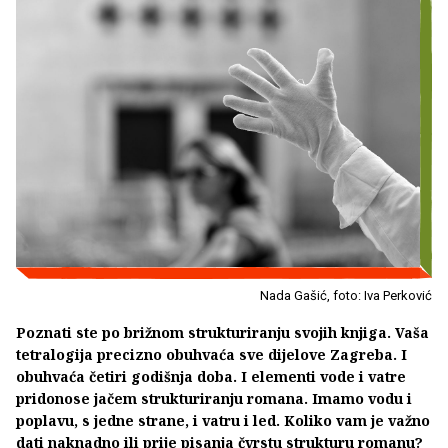
Nada Gašić, foto: Iva Perković
Poznati ste po brižnom strukturiranju svojih knjiga. Vaša
tetralogija precizno obuhvaća sve dijelove Zagreba. I
obuhvaća četiri godišnja doba. I elementi vode i vatre
pridonose jačem strukturiranju romana. Imamo vodu i
poplavu, s jedne strane, i vatru i led. Koliko vam je važno
dati naknadno ili prije pisanja čvrstu strukturu romanu?