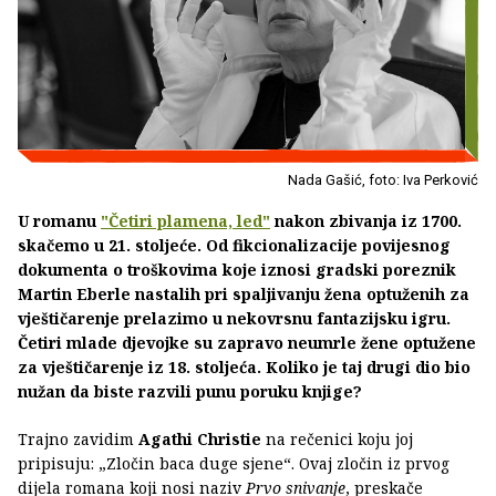
Nada Gašić, foto: Iva Perković
U romanu
"Četiri plamena, led"
nakon zbivanja iz 1700.
skačemo u 21. stoljeće. Od fikcionalizacije povijesnog
dokumenta o troškovima koje iznosi gradski poreznik
Martin Eberle nastalih pri spaljivanju žena optuženih za
vještičarenje prelazimo u nekovrsnu fantazijsku igru.
Četiri mlade djevojke su zapravo neumrle žene optužene
za vještičarenje iz 18. stoljeća. Koliko je taj drugi dio bio
nužan da biste razvili punu poruku knjige?
Trajno zavidim
Agathi Christie
na rečenici koju joj
pripisuju: „Zločin baca duge sjene“. Ovaj zločin iz prvog
dijela romana koji nosi naziv
Prvo snivanje
, preskače