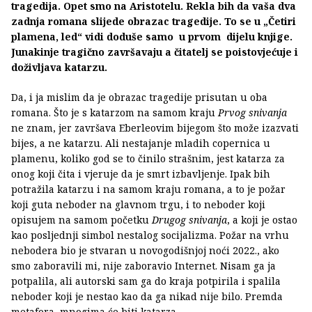
tragedija. Opet smo na Aristotelu. Rekla bih da vaša dva
zadnja romana slijede obrazac tragedije. To se u „Četiri
plamena, led“ vidi doduše samo u prvom dijelu knjige.
Junakinje tragično završavaju a čitatelj se poistovjećuje i
doživljava katarzu.
Da, i ja mislim da je obrazac tragedije prisutan u oba
romana. Što je s katarzom na samom kraju
Prvog snivanja
ne znam, jer završava Eberleovim bijegom što može izazvati
bijes, a ne katarzu. Ali nestajanje mladih copernica u
plamenu, koliko god se to činilo strašnim, jest katarza za
onog koji čita i vjeruje da je smrt izbavljenje. Ipak bih
potražila katarzu i na samom kraju romana, a to je požar
koji guta neboder na glavnom trgu, i to neboder koji
opisujem na samom početku
Drugog snivanja
, a koji je ostao
kao posljednji simbol nestalog socijalizma. Požar na vrhu
nebodera bio je stvaran u novogodišnjoj noći 2022., ako
smo zaboravili mi, nije zaboravio Internet. Nisam ga ja
potpalila, ali autorski sam ga do kraja potpirila i spalila
neboder koji je nestao kao da ga nikad nije bilo. Premda
metafora, mnogima će biti katarza.