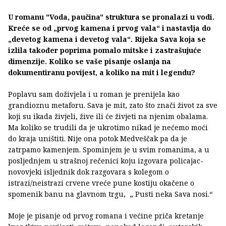
U romanu "Voda, paučina" struktura se pronalazi u vodi.
Kreće se od „prvog kamena i prvog vala“ i nastavlja do
„devetog kamena i devetog vala“. Rijeka Sava koja se
izlila također poprima pomalo mitske i zastrašujuće
dimenzije. Koliko se vaše pisanje oslanja na
dokumentiranu povijest, a koliko na mit i legendu?
Poplavu sam doživjela i u roman je prenijela kao
grandioznu metaforu. Sava je mit, zato što znači život za sve
koji su ikada živjeli, žive ili će živjeti na njenim obalama.
Ma koliko se trudili da je ukrotimo nikad je nećemo moći
do kraja uništiti. Nije ona potok Medveščak pa da je
zatrpamo kamenjem. Spominjem je u svim romanima, a u
posljednjem u strašnoj rečenici koju izgovara policajac-
novovjeki isljednik dok razgovara s kolegom o
istrazi/neistrazi crvene vreće pune kostiju okačene o
spomenik banu na glavnom trgu, „ Pusti neka Sava nosi.“
Moje je pisanje od prvog romana i većine priča kretanje