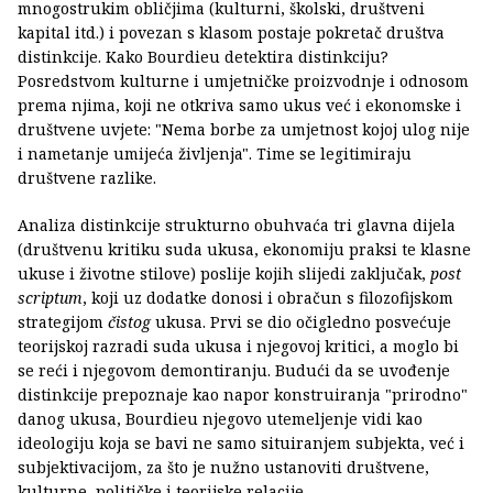
mnogostrukim obličjima (kulturni, školski, društveni
kapital itd.) i povezan s klasom postaje pokretač društva
distinkcije. Kako Bourdieu detektira distinkciju?
Posredstvom kulturne i umjetničke proizvodnje i odnosom
prema njima, koji ne otkriva samo ukus već i ekonomske i
društvene uvjete: "Nema borbe za umjetnost kojoj ulog nije
i nametanje umijeća življenja". Time se legitimiraju
društvene razlike.
Analiza distinkcije strukturno obuhvaća tri glavna dijela
(društvenu kritiku suda ukusa, ekonomiju praksi te klasne
ukuse i životne stilove) poslije kojih slijedi zaključak,
post
scriptum
, koji uz dodatke donosi i obračun s filozofijskom
strategijom
čistog
ukusa. Prvi se dio očigledno posvećuje
teorijskoj razradi suda ukusa i njegovoj kritici, a moglo bi
se reći i njegovom demontiranju. Budući da se uvođenje
distinkcije prepoznaje kao napor konstruiranja "prirodno"
danog ukusa, Bourdieu njegovo utemeljenje vidi kao
ideologiju koja se bavi ne samo situiranjem subjekta, već i
subjektivacijom, za što je nužno ustanoviti društvene,
kulturne, političke i teorijske relacije.