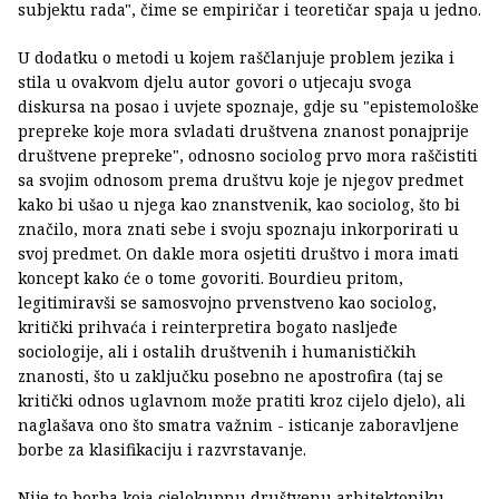
subjektu rada", čime se empiričar i teoretičar spaja u jedno.
U dodatku o metodi u kojem raščlanjuje problem jezika i
stila u ovakvom djelu autor govori o utjecaju svoga
diskursa na posao i uvjete spoznaje, gdje su "epistemološke
prepreke koje mora svladati društvena znanost ponajprije
društvene prepreke", odnosno sociolog prvo mora raščistiti
sa svojim odnosom prema društvu koje je njegov predmet
kako bi ušao u njega kao znanstvenik, kao sociolog, što bi
značilo, mora znati sebe i svoju spoznaju inkorporirati u
svoj predmet. On dakle mora osjetiti društvo i mora imati
koncept kako će o tome govoriti. Bourdieu pritom,
legitimiravši se samosvojno prvenstveno kao sociolog,
kritički prihvaća i reinterpretira bogato nasljeđe
sociologije, ali i ostalih društvenih i humanističkih
znanosti, što u zaključku posebno ne apostrofira (taj se
kritički odnos uglavnom može pratiti kroz cijelo djelo), ali
naglašava ono što smatra važnim - isticanje zaboravljene
borbe za klasifikaciju i razvrstavanje.
Nije to borba koja cjelokupnu društvenu arhitektoniku