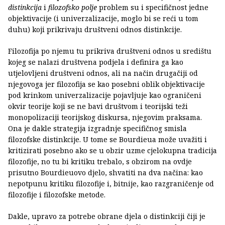
distinkcija
i
filozofsko polje
problem su i specifičnost jedne
objektivacije (i univerzalizacije, moglo bi se reći u tom
duhu) koji prikrivaju društveni odnos distinkcije.
Filozofija po njemu tu prikriva društveni odnos u središtu
kojeg se nalazi društvena podjela i definira ga kao
utjelovljeni društveni odnos, ali na način drugačiji od
njegovoga jer filozofija se kao posebni oblik objektivacije
pod krinkom univerzalizacije pojavljuje kao ograničeni
okvir teorije koji se ne bavi društvom i teorijski teži
monopolizaciji teorijskog diskursa, njegovim praksama.
Ona je dakle strategija izgradnje specifičnog smisla
filozofske distinkcije. U tome se Bourdieua može uvažiti i
kritizirati posebno ako se u obzir uzme cjelokupna tradicija
filozofije, no tu bi kritiku trebalo, s obzirom na ovdje
prisutno Bourdieuovo djelo, shvatiti na dva načina: kao
nepotpunu kritiku filozofije i, bitnije, kao razgraničenje od
filozofije i filozofske metode.
Dakle, upravo za potrebe obrane djela o distinkciji čiji je