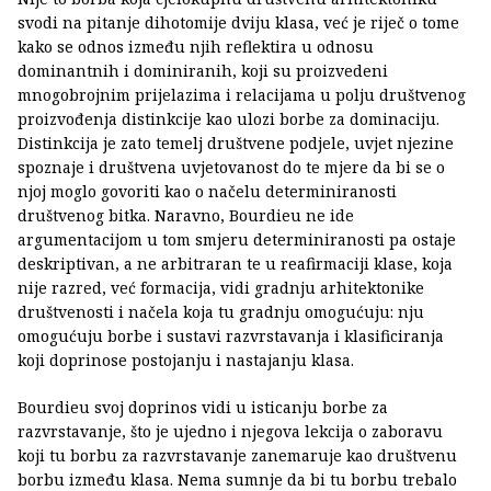
svodi na pitanje dihotomije dviju klasa, već je riječ o tome
kako se odnos između njih reflektira u odnosu
dominantnih i dominiranih, koji su proizvedeni
mnogobrojnim prijelazima i relacijama u polju društvenog
proizvođenja distinkcije kao ulozi borbe za dominaciju.
Distinkcija je zato temelj društvene podjele, uvjet njezine
spoznaje i društvena uvjetovanost do te mjere da bi se o
njoj moglo govoriti kao o načelu determiniranosti
društvenog bitka. Naravno, Bourdieu ne ide
argumentacijom u tom smjeru determiniranosti pa ostaje
deskriptivan, a ne arbitraran te u reafirmaciji klase, koja
nije razred, već formacija, vidi gradnju arhitektonike
društvenosti i načela koja tu gradnju omogućuju: nju
omogućuju borbe i sustavi razvrstavanja i klasificiranja
koji doprinose postojanju i nastajanju klasa.
Bourdieu svoj doprinos vidi u isticanju borbe za
razvrstavanje, što je ujedno i njegova lekcija o zaboravu
koji tu borbu za razvrstavanje zanemaruje kao društvenu
borbu između klasa. Nema sumnje da bi tu borbu trebalo