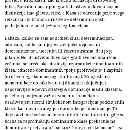
prostora. Kroz klasu, kao ključnu formaciju društvenog
bitka, Bourdieu postupno gradi društveno tkivo u kojem
distinkcija ima glavnu riječ, a klasa se određuje prije svega
relacijski i količinom društvene determiniranosti
podrijetlom te neizbježnom legitimacijom.
Dakako, koliko se sam Bourdieu služi determinacijom,
odnosno, koliko su njegovi zaključci uvjetovani
determinizmom, uočenim ili konstruiranim, drugo je
pitanje. No, društveno tkivo koje gradi svojom analizom
većinom se kreće oko strategije reprodukcije dominantnih
klasa, odnosno dominantnih "polja proizvodnje" i kapitala
(društvenog, ekonomskog i kulturnog). Mnogostruki
momenti koje on otkriva u toj dinamici uključuju i
uspostavljanje novih strategija dominacije među klasama,
posebno povijesno važnu zamjenu "nametanja
usađivanjem normi simboličnom integracijom podčinjenih
klasa" kao novu strategiju reprodukcije i dominacije. To
daje novi ton borbama dominantnih i dominiranih, gdje se
borba za reprodukciju dominantne klase prebacuje na
dominirane pretvarajući se kroz "integracijske borbe" - za