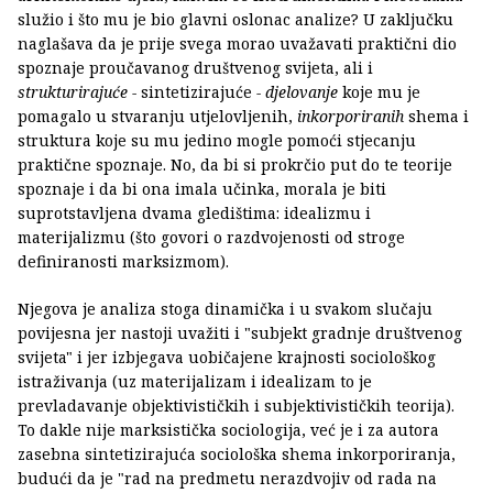
služio i što mu je bio glavni oslonac analize? U zaključku
naglašava da je prije svega morao uvažavati praktični dio
spoznaje proučavanog društvenog svijeta, ali i
strukturirajuće -
sintetizirajuće
- djelovanje
koje mu je
pomagalo u stvaranju utjelovljenih,
inkorporiranih
shema i
struktura koje su mu jedino mogle pomoći stjecanju
praktične spoznaje. No, da bi si prokrčio put do te teorije
spoznaje i da bi ona imala učinka, morala je biti
suprotstavljena dvama gledištima: idealizmu i
materijalizmu (što govori o razdvojenosti od stroge
definiranosti marksizmom).
Njegova je analiza stoga dinamička i u svakom slučaju
povijesna jer nastoji uvažiti i "subjekt gradnje društvenog
svijeta" i jer izbjegava uobičajene krajnosti sociološkog
istraživanja (uz materijalizam i idealizam to je
prevladavanje objektivističkih i subjektivističkih teorija).
To dakle nije marksistička sociologija, već je i za autora
zasebna sintetizirajuća sociološka shema inkorporiranja,
budući da je "rad na predmetu nerazdvojiv od rada na