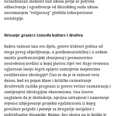
nezaobilazan moment sud ukusa javlja se potreba
odbacivanja i ograđivanja od filozofskog suda ukusa
zauzimanjem "vulgarnog" gledišta inkorporirane
sociologije.
Brisanje granice između kulture i društva
Kakvu važnost ima ovo djelo, gotovo trideset godina od
svoga prvog objavljivanja, u postkomunističkoj i u nekom
smislu posttranzicijski zbunjenoj i permanentno
nesređenoj sredini u kojoj glavnu riječ već dugo vremena
uglavnom imaju šegrti opijeni sumnjivim majstorima
neoliberalne ideologije? Čini se da je ta važnost veća
danas, kad su pojam klase i kritičko razmatranje
društvenih razlika prognani iz gotovo većine razmatranja i
zamijenjeni ideologijom ekonomizma. Ona iznova
naglašava da je distinkcija, njezina ustrajnost i nametanje
svjesno izbjegavanje projekta egalitarnosti iz kojeg
proizlaze prigode i
putanje
za drugačije socijalne i
individualne dinamike. Naime, bez obzira na to koliko je