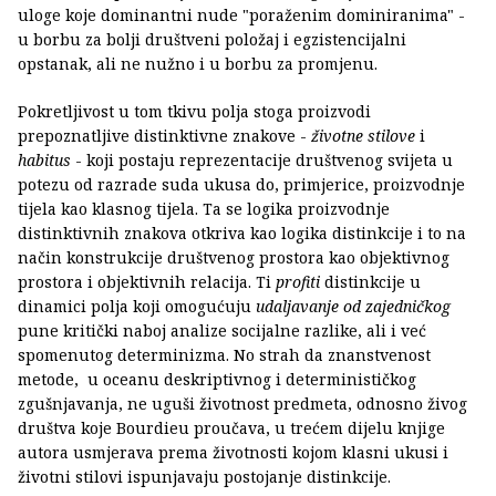
uloge koje dominantni nude "poraženim dominiranima" -
u borbu za bolji društveni položaj i egzistencijalni
opstanak, ali ne nužno i u borbu za promjenu.
Pokretljivost u tom tkivu polja stoga proizvodi
prepoznatljive distinktivne znakove -
životne stilove
i
habitus
- koji postaju reprezentacije društvenog svijeta u
potezu od razrade suda ukusa do, primjerice, proizvodnje
tijela kao klasnog tijela. Ta se logika proizvodnje
distinktivnih znakova otkriva kao logika distinkcije i to na
način konstrukcije društvenog prostora kao objektivnog
prostora i objektivnih relacija. Ti
profiti
distinkcije u
dinamici polja koji omogućuju
udaljavanje od zajedničkog
pune kritički naboj analize socijalne razlike, ali i već
spomenutog determinizma. No strah da znanstvenost
metode, u oceanu deskriptivnog i determinističkog
zgušnjavanja, ne uguši životnost predmeta, odnosno živog
društva koje Bourdieu proučava, u trećem dijelu knjige
autora usmjerava prema životnosti kojom klasni ukusi i
životni stilovi ispunjavaju postojanje distinkcije.