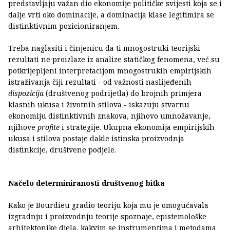
predstavljaju važan dio ekonomije političke svijesti koja se i
dalje vrti oko dominacije, a dominacija klase legitimira se
distinktivnim pozicioniranjem.
Treba naglasiti i činjenicu da ti mnogostruki teorijski
rezultati ne proizlaze iz analize statičkog fenomena, već su
potkrijepljeni interpretacijom mnogostrukih empirijskih
istraživanja čiji rezultati - od važnosti naslijeđenih
dispozicija
(društvenog podrijetla) do brojnih primjera
klasnih ukusa i životnih stilova - iskazuju stvarnu
ekonomiju distinktivnih znakova, njihovo umnožavanje,
njihove
profite
i strategije. Ukupna ekonomija empirijskih
ukusa i stilova postaje dakle istinska proizvodnja
distinkcije, društvene podjele.
Načelo determiniranosti društvenog bitka
Kako je Bourdieu gradio teoriju koja mu je omogućavala
izgradnju i proizvodnju teorije spoznaje, epistemološke
arhitektonike djela, kakvim se instrumentima i metodama