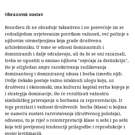
Obrazovni sustav
Bourdieu ih ne obrađuje taksativno i ne posvećuje im se
redoslijedom uvjetovanim poretkom važnosti, već počinje s
njihovim utemeljenjima koja grade društvenu
arhitektoniku. U tome se odnosi dominantnih i
dominiranih i dalje odražavaju, ali da bi se oni razaznali,
treba se upustiti u smisao njihova "osjećaja za distinkciju",
što je očigledan smjer razotkrivanja razlikovanja
dominantnog i dominiranog ukusa i borba između njih.
Ovdje itekako postaje važno istaknuti ulogu koju, uz
društveni i ekonomski, ima kulturni kapital svrha kojega je
i strategija dominacije, što će rezultirati važnošću
simboličkog prisvajanja u borbama za reprezentaciju. Iz
toga proizlazi i važnost društvenih borba (klasa) u kojima
se nameću sustavi razvrstavanja (društvenog položaja),
odnosno, tu je riječ o reinterpretaciji klase u sebi i po sebi
koja teži povijesnoj tendenciji prilagodbe i reprodukcije i
svojoj legitimaciji.