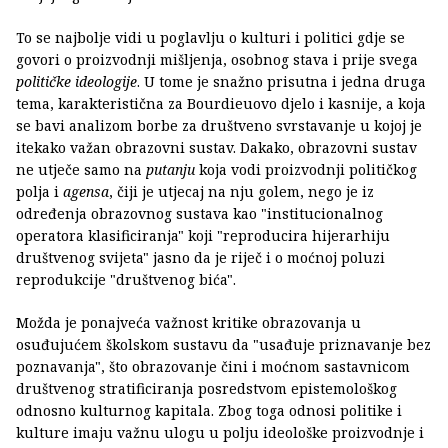
To se najbolje vidi u poglavlju o kulturi i politici gdje se
govori o proizvodnji mišljenja, osobnog stava i prije svega
političke ideologije
. U tome je snažno prisutna i jedna druga
tema, karakteristična za Bourdieuovo djelo i kasnije, a koja
se bavi analizom borbe za društveno svrstavanje u kojoj je
itekako važan obrazovni sustav. Dakako, obrazovni sustav
ne utječe samo na
putanju
koja vodi proizvodnji političkog
polja i
agensa
, čiji je utjecaj na nju golem, nego je iz
određenja obrazovnog sustava kao "institucionalnog
operatora klasificiranja" koji "reproducira hijerarhiju
društvenog svijeta" jasno da je riječ i o moćnoj poluzi
reprodukcije "društvenog bića".
Možda je ponajveća važnost kritike obrazovanja u
osuđujućem školskom sustavu da "usađuje priznavanje bez
poznavanja", što obrazovanje čini i moćnom sastavnicom
društvenog stratificiranja posredstvom epistemološkog
odnosno kulturnog kapitala. Zbog toga odnosi politike i
kulture imaju važnu ulogu u polju ideološke proizvodnje i