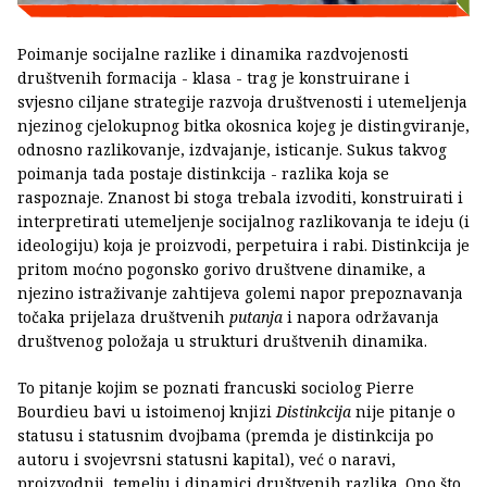
Poimanje socijalne razlike i dinamika razdvojenosti
društvenih formacija - klasa - trag je konstruirane i
svjesno ciljane strategije razvoja društvenosti i utemeljenja
njezinog cjelokupnog bitka okosnica kojeg je distingviranje,
odnosno razlikovanje, izdvajanje, isticanje. Sukus takvog
poimanja tada postaje distinkcija - razlika koja se
raspoznaje. Znanost bi stoga trebala izvoditi, konstruirati i
interpretirati utemeljenje socijalnog razlikovanja te ideju (i
ideologiju) koja je proizvodi, perpetuira i rabi. Distinkcija je
pritom moćno pogonsko gorivo društvene dinamike, a
njezino istraživanje zahtijeva golemi napor prepoznavanja
točaka prijelaza društvenih
putanja
i napora održavanja
društvenog položaja u strukturi društvenih dinamika.
To pitanje kojim se poznati francuski sociolog Pierre
Bourdieu bavi u istoimenoj knjizi
Distinkcija
nije pitanje o
statusu i statusnim dvojbama (premda je distinkcija po
autoru i svojevrsni statusni kapital), već o naravi,
proizvodnji, temelju i dinamici društvenih razlika. Ono što