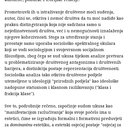
Prometnuvši ih u istraživanje društvene moći suđenja,
autor, čini se, otkriva i nemoć društva da tu moć nadiđe kao
praksu distingviranja koja nije sadržana samo u
nejedinstvenosti društva, već i u nemogućnosti iznalaženja
njegove kohezivnosti. Stoga za utvrđivanje stanja i
preostaje samo uporaba sociološko-spektralnog okulara
koji se vodi sociologijom i svojevrsnom socijalnom
filozofijom, zbog čega se sud ukusa tijekom analize pretvara
u problematiziranje društvenog antagonizma i društvenih
barijera, a distinkcija postaje reprezentacija društvenosti.
Sociološka analiza tako otkriva društvene podjele
utemeljene u ideologiji "prirodnih podjela" kao ideološke
nadopune statusnom i klasnom razlikovanju ("klasa i
frakcija klase").
Sve to, podrobnije rečeno, započinje sudom ukusa kao
"manifestacijom razlučivanja" koja svoje počelo ima u
estetici, čime se izgrađuju formalni i formativni preduvjeti
za
dominantnu
estetiku, a estetski osjećaj postaje "osjećaj za