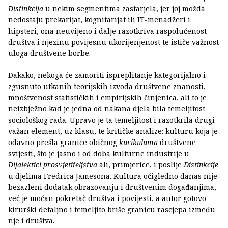
Distinkcija
u nekim segmentima zastarjela, jer joj možda
nedostaju prekarijat, kognitarijat ili IT-menadžeri i
hipsteri, ona neuvijeno i dalje razotkriva raspolućenost
društva i njezinu povijesnu ukorijenjenost te ističe važnost
uloga društvene borbe.
Dakako, nekoga će zamoriti ispreplitanje kategorijalno i
zgusnuto utkanih teorijskih izvoda društvene znanosti,
mnoštvenost statističkih i empirijskih činjenica, ali to je
neizbježno kad je jedna od nakana djela bila temeljitost
sociološkog rada. Upravo je ta temeljitost i razotkrila drugi
važan element, uz klasu, te kritičke analize: kulturu koja je
odavno prešla granice običnog
kurikuluma
društvene
svijesti, što je jasno i od doba kulturne industrije u
Dijalektici prosvjetiteljstva
ali, primjerice, i poslije
Distinkcije
u djelima Fredrica Jamesona. Kultura očigledno danas nije
bezazleni dodatak obrazovanju i društvenim događanjima,
već je moćan pokretač društva i povijesti, a autor gotovo
kirurški detaljno i temeljito briše granicu rascjepa između
nje i društva.