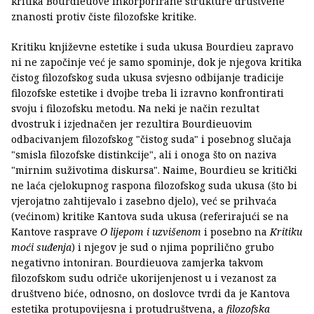
kritika Bourdieuove inkorporirane strukture društvene
znanosti protiv čiste filozofske kritike.
Kritiku književne estetike i suda ukusa Bourdieu zapravo
ni ne započinje već je samo spominje, dok je njegova kritika
čistog filozofskog suda ukusa svjesno odbijanje tradicije
filozofske estetike i dvojbe treba li izravno konfrontirati
svoju i filozofsku metodu. Na neki je način rezultat
dvostruk i izjednačen jer rezultira Bourdieuovim
odbacivanjem filozofskog "čistog suda" i posebnog slučaja
"smisla filozofske distinkcije", ali i onoga što on naziva
"mirnim suživotima diskursa". Naime, Bourdieu se kritički
ne laća cjelokupnog raspona filozofskog suda ukusa (što bi
vjerojatno zahtijevalo i zasebno djelo), već se prihvaća
(većinom) kritike Kantova suda ukusa (referirajući se na
Kantove rasprave
O lijepom i uzvišenom
i posebno na
Kritiku
moći suđenja
) i njegov je sud o njima poprilično grubo
negativno intoniran. Bourdieuova zamjerka takvom
filozofskom sudu odriče ukorijenjenost u i vezanost za
društveno biće, odnosno, on doslovce tvrdi da je Kantova
estetika protupovijesna i protudruštvena, a
filozofska