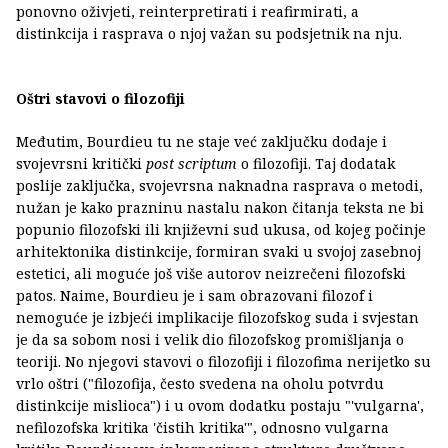
ponovno oživjeti, reinterpretirati i reafirmirati, a
distinkcija i rasprava o njoj važan su podsjetnik na nju.
Oštri stavovi o filozofiji
Međutim, Bourdieu tu ne staje već zaključku dodaje i
svojevrsni kritički
post scriptum
o filozofiji. Taj dodatak
poslije zaključka, svojevrsna naknadna rasprava o metodi,
nužan je kako prazninu nastalu nakon čitanja teksta ne bi
popunio filozofski ili književni sud ukusa, od kojeg počinje
arhitektonika distinkcije, formiran svaki u svojoj zasebnoj
estetici, ali moguće još više autorov neizrečeni filozofski
patos. Naime, Bourdieu je i sam obrazovani filozof i
nemoguće je izbjeći implikacije filozofskog suda i svjestan
je da sa sobom nosi i velik dio filozofskog promišljanja o
teoriji. No njegovi stavovi o filozofiji i filozofima nerijetko su
vrlo oštri ("filozofija, često svedena na oholu potvrdu
distinkcije mislioca") i u ovom dodatku postaju "'vulgarna',
nefilozofska kritika 'čistih kritika'", odnosno vulgarna