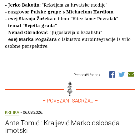
- Jerko Bakotin:
"Rekvijem za hrvatske medije"
- razgovor Pulske grupe s Michaelom Hardtom
- esej Slavoja Žužeka
o filmu "Vitez tame: Povratak"
- temat "Svjetla grada"
- Nenad Obradović:
"Jugoslavija u kazalištu"
- esej Marka Pogačara
o iskustvu eurointegracije iz vrlo
osobne perspektive.
Preporuči članak
– POVEZANI SADRŽAJ –
KRITIKA
• 06.08.2026.
Ante Tomić : Kraljević Marko oslobađa
Imotski