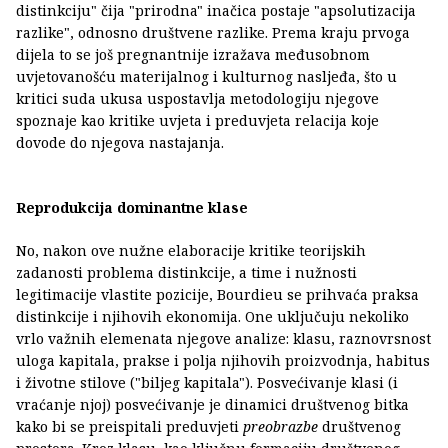
distinkciju" čija "prirodna" inačica postaje "apsolutizacija
razlike", odnosno društvene razlike. Prema kraju prvoga
dijela to se još pregnantnije izražava međusobnom
uvjetovanošću materijalnog i kulturnog nasljeđa, što u
kritici suda ukusa uspostavlja metodologiju njegove
spoznaje kao kritike uvjeta i preduvjeta relacija koje
dovode do njegova nastajanja.
Reprodukcija dominantne klase
No, nakon ove nužne elaboracije kritike teorijskih
zadanosti problema distinkcije, a time i nužnosti
legitimacije vlastite pozicije, Bourdieu se prihvaća praksa
distinkcije i njihovih ekonomija. One uključuju nekoliko
vrlo važnih elemenata njegove analize: klasu, raznovrsnost
uloga kapitala, prakse i polja njihovih proizvodnja, habitus
i životne stilove ("biljeg kapitala"). Posvećivanje klasi (i
vraćanje njoj) posvećivanje je dinamici društvenog bitka
kako bi se preispitali preduvjeti
preobrazbe
društvenog