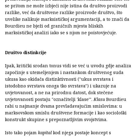
se pritom ne može izbjeći nije istina da društvo proizvodi
razlike, već da društvene razlike proizvode društvo, što
uvelike nalikuje marksističkoj argumentaciji, a to znači da
Bourdieu ne bježi od graničnih mjesta bliskih
marksističkoj analizi iako se s njom ne poistovjećuje.
Društvo distinkcije
Ipak, kritički srodan tonus vidi se već u uvodu gdje analiza
započinje s utemeljenjem i nastankom društvenog suda
ukusa kao okidača distinktivnosti ("ukus svrstava i
istodobno svrstava onoga tko svrstava") i ukazuje na
uvjetovanost, a ne na prirodnu datost, dok stečene
uvjetovanosti postaju "označitelji 'klase'".
Klasu
Bourdieu
rabi u najmanje dvama prevladavajućim smislovima: u
marksovskom smislu društvene formacije i kao sociološki
konstrukt skupine s prepoznatljivim svojstvima.
Isto tako pojam
kapital
kod njega postaje koncept s