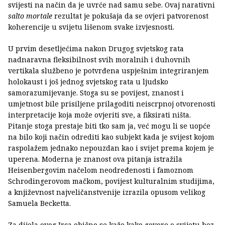
svijesti na način da je uvrće nad samu sebe. Ovaj narativni
salto mortale
rezultat je pokušaja da se ovjeri patvorenost
koherencije u svijetu lišenom svake izvjesnosti.
U prvim desetljećima nakon Drugog svjetskog rata
nadnaravna fleksibilnost svih moralnih i duhovnih
vertikala službeno je potvrđena uspješnim integriranjem
holokaust i još jednog svjetskog rata u ljudsko
samorazumijevanje. Stoga su se povijest, znanost i
umjetnost bile prisiljene prilagoditi neiscrpnoj otvorenosti
interpretacije koja može ovjeriti sve, a fiksirati ništa.
Pitanje stoga prestaje biti tko sam ja, već mogu li se uopće
na bilo koji način odrediti kao subjekt kada je svijest kojom
raspolažem jednako nepouzdan kao i svijet prema kojem je
uperena. Moderna je znanost ova pitanja istražila
Heisenbergovim načelom neodređenosti i famoznom
Schrodingerovom mačkom, povijest kulturalnim studijima,
a književnost najveličanstvenije izrazila opusom velikog
Samuela Becketta.
Za dijela ovog Irca obično se kaže kako govore o svijetu bez