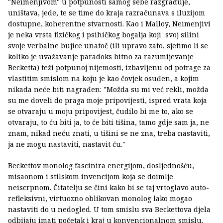
"Neimenjivom" u potpunosti samog sebe razgrađuje,
uništava, jede, te se time do kraja razračunava s iluzijom
dostupne, koherentne stvarnosti. Kao i Malloy, Neimenjivi
je neka vrsta fizičkog i psihičkog bogalja koji svoj silini
svoje verbalne bujice unatoč (ili upravo zato, sjetimo li se
koliko je uvažavanje paradoks bitno za razumijevanje
Becketta) teži potpunoj nijemosti, izbavljenu od potrage za
vlastitim smislom na koju je kao čovjek osuđen, a kojim
nikada neće biti nagrađen: "Možda su mi već rekli, možda
su me doveli do praga moje pripovijesti, ispred vrata koja
se otvaraju u moju pripovijest, čudilo bi me to, ako se
otvaraju, to ću biti ja, to će biti tišina, tamo gdje sam ja, ne
znam, nikad neću znati, u tišini se ne zna, treba nastaviti,
ja ne mogu nastaviti, nastavit ću."
Beckettov monolog fascinira energijom, dosljednošću,
misaonom i stilskom invencijom koja se doimlje
neiscrpnom. Čitatelju se čini kako bi se taj vrtoglavo auto-
refleksivni, virtuozno oblikovan monolog lako mogao
nastaviti do u nedogled. U tom smislu sva Beckettova djela
odbijaju imati početak i kraj u konvencionalnom smislu.