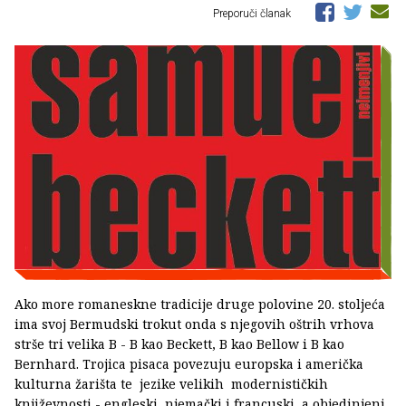
Preporuči članak
Ako more romaneskne tradicije druge polovine 20. stoljeća
ima svoj Bermudski trokut onda s njegovih oštrih vrhova
strše tri velika B - B kao Beckett, B kao Bellow i B kao
Bernhard. Trojica pisaca povezuju europska i američka
kulturna žarišta te jezike velikih modernističkih
književnosti - engleski, njemački i francuski, a objedinjeni