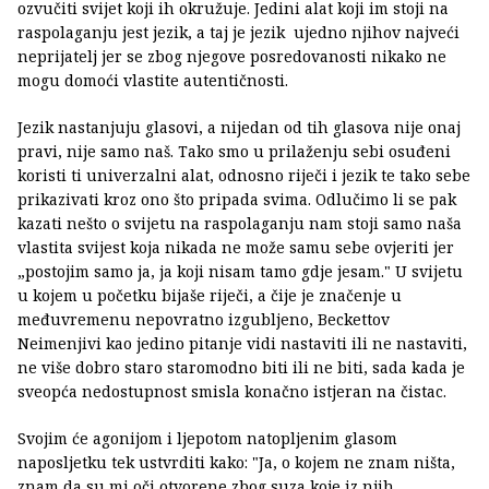
ozvučiti svijet koji ih okružuje. Jedini alat koji im stoji na
raspolaganju jest jezik, a taj je jezik ujedno njihov najveći
neprijatelj jer se zbog njegove posredovanosti nikako ne
mogu domoći vlastite autentičnosti.
Jezik nastanjuju glasovi, a nijedan od tih glasova nije onaj
pravi, nije samo naš. Tako smo u prilaženju sebi osuđeni
koristi ti univerzalni alat, odnosno riječi i jezik te tako sebe
prikazivati kroz ono što pripada svima. Odlučimo li se pak
kazati nešto o svijetu na raspolaganju nam stoji samo naša
vlastita svijest koja nikada ne može samu sebe ovjeriti jer
„postojim samo ja, ja koji nisam tamo gdje jesam." U svijetu
u kojem u početku bijaše riječi, a čije je značenje u
međuvremenu nepovratno izgubljeno, Beckettov
Neimenjivi kao jedino pitanje vidi nastaviti ili ne nastaviti,
ne više dobro staro staromodno biti ili ne biti, sada kada je
sveopća nedostupnost smisla konačno istjeran na čistac.
Svojim će agonijom i ljepotom natopljenim glasom
naposljetku tek ustvrditi kako: "Ja, o kojem ne znam ništa,
znam da su mi oči otvorene zbog suza koje iz njih