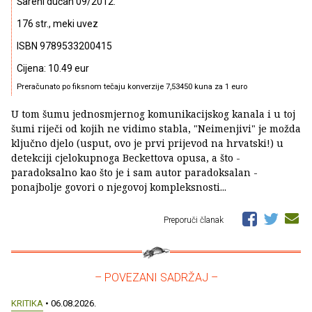
Šareni dućan 09/2012.
176 str., meki uvez
ISBN 9789533200415
Cijena: 10.49 eur
Preračunato po fiksnom tečaju konverzije 7,53450 kuna za 1 euro
U tom šumu jednosmjernog komunikacijskog kanala i u toj
šumi riječi od kojih ne vidimo stabla, "Neimenjivi" je možda
ključno djelo (usput, ovo je prvi prijevod na hrvatski!) u
detekciji cjelokupnoga Beckettova opusa, a što -
paradoksalno kao što je i sam autor paradoksalan -
ponajbolje govori o njegovoj kompleksnosti...
Preporuči članak
– POVEZANI SADRŽAJ –
KRITIKA
• 06.08.2026.