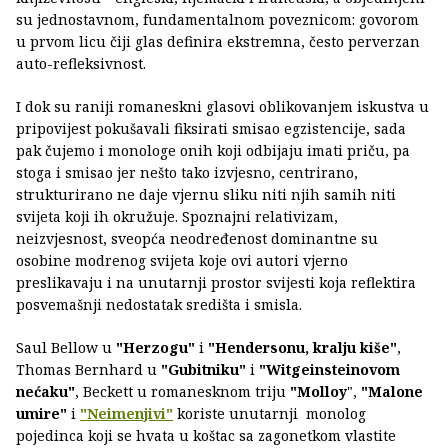
su jednostavnom, fundamentalnom poveznicom: govorom
u prvom licu čiji glas definira ekstremna, često perverzan
auto-refleksivnost.
I dok su raniji romaneskni glasovi oblikovanjem iskustva u
pripovijest pokušavali fiksirati smisao egzistencije, sada
pak čujemo i monologe onih koji odbijaju imati priču, pa
stoga i smisao jer nešto tako izvjesno, centrirano,
strukturirano ne daje vjernu sliku niti njih samih niti
svijeta koji ih okružuje. Spoznajni relativizam,
neizvjesnost, sveopća neodređenost dominantne su
osobine modrenog svijeta koje ovi autori vjerno
preslikavaju i na unutarnji prostor svijesti koja reflektira
posvemašnji nedostatak središta i smisla.
Saul Bellow u
"Herzogu"
i
"Hendersonu, kralju kiše"
,
Thomas Bernhard u
"Gubitniku"
i
"Witgeinsteinovom
nećaku"
, Beckett u romanesknom triju
"Molloy
",
"Malone
umire"
i
"Neimenjivi"
koriste unutarnji monolog
pojedinca koji se hvata u koštac sa zagonetkom vlastite