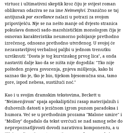
virtuoz i ultimativni skeptik kroz čiju je svijest roman
oblikovan odaziva se na ime
Neimenjivi
. Zvanično se taj
antijunak
par excellance
nalazi u potrazi za svojom
pripoviješću. Nje se na nešto manje od dvjesto stranica
pokušava domoći sado-mazohističkim monologom čija je
osnovan karakteristika neumorno pobijanje prethodno
izrečenog, odnosno prethodno utvrđenog. U svojoj će
nezaustavljivoj verbalnoj paljbi u jednom trenutku
uzviknuti: "Dosta je tog kurvinskog prvog lica", a onda
nastaviti dalje kao da se ništa nije dogodila: "Tko nije
pošteđen gnjeva govorenja, gnjeva mišljenja, kako bi
saznao tko je, tko je bio, tijekom bjesomučna sna, tamo
gore, ispod nebesa, sustižući noć."
Kao i u svojim dramskim tekstovima, Beckett u
"Neimenjivom" spaja apokaliptični rasap materijalnih i
duhovnih datosti s jezičnom igrom punom paradoksa i
humora. Već se u prethodnim prozama "Malone umire" i
"Molloy" događalo da tekst uvrćući se nad samog sebe do
neprepoznatljivosti dovodi narativnu komponentu, a u