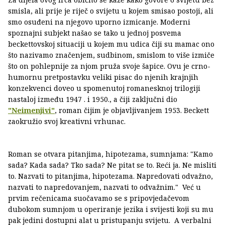
smisla, ali prije je riječ o svijetu u kojem smisao postoji, ali
smo osuđeni na njegovo uporno izmicanje. Moderni
spoznajni subjekt našao se tako u jednoj posvema
beckettovskoj situaciji u kojem mu udica čiji su mamac ono
što nazivamo značenjem, sudbinom, smislom to više izmiče
što on pohlepnije za njom pruža svoje šapice. Ovu je crno-
humornu pretpostavku veliki pisac do njenih krajnjih
konzekvenci doveo u spomenutoj romanesknoj trilogiji
nastaloj između 1947 . i 1950., a čiji zaključni dio
"Neimenjivi"
, roman čijim je objavljivanjem 1953. Beckett
zaokružio svoj kreativni vrhunac.
Roman se otvara pitanjima, hipotezama, sumnjama: "Kamo
sada? Kada sada? Tko sada? Ne pitat se to. Reći ja. Ne misliti
to. Nazvati to pitanjima, hipotezama. Napredovati odvažno,
nazvati to napredovanjem, nazvati to odvažnim." Već u
prvim rečenicama suočavamo se s pripovjedačevom
dubokom sumnjom u operiranje jezika i svijesti koji su mu
pak jedini dostupni alat u pristupanju svijetu. A verbalni