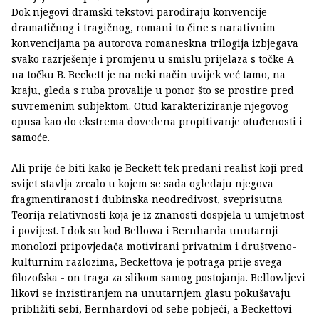
Dok njegovi dramski tekstovi parodiraju konvencije
dramatičnog i tragičnog, romani to čine s narativnim
konvencijama pa autorova romaneskna trilogija izbjegava
svako razrješenje i promjenu u smislu prijelaza s točke A
na točku B. Beckett je na neki način uvijek već tamo, na
kraju, gleda s ruba provalije u ponor što se prostire pred
suvremenim subjektom. Otud karakteriziranje njegovog
opusa kao do ekstrema dovedena propitivanje otuđenosti i
samoće.
Ali prije će biti kako je Beckett tek predani realist koji pred
svijet stavlja zrcalo u kojem se sada ogledaju njegova
fragmentiranost i dubinska neodredivost, sveprisutna
Teorija relativnosti koja je iz znanosti dospjela u umjetnost
i povijest. I dok su kod Bellowa i Bernharda unutarnji
monolozi pripovjedača motivirani privatnim i društveno-
kulturnim razlozima, Beckettova je potraga prije svega
filozofska - on traga za slikom samog postojanja. Bellowljevi
likovi se inzistiranjem na unutarnjem glasu pokušavaju
približiti sebi, Bernhardovi od sebe pobjeći, a Beckettovi