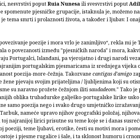
ici, nesvrstivi poput
Ruia Nunesa
ili svesvrstivi poput
Adíl
e spomenute pjesničke grupacije, istaknula je, možemo nai
je tema smrti i prolaznosti života, a također i ljubav. I onaj
povezivanje poezije i mora vrlo je zanimljivo“, rekla mi je
tala o povezanosti između "pjesničkih naroda" i mora, kakv
aju Portugalci, Islanđani, pa vjerojatno i drugi narodi vez
ajranijim portugalskim pjesmaricama iz srednjega vijeka o
anost poezija-more-čežnja. Takozvane
cantigas d'amigo
za
 žene pjevaju svojim prijateljima / ljubljenima koji su otis
esme su naravno prožete čežnjom iliti
saudadeom
." Tako je
anijih oblika trubadurske galješko-portugalske lirike usko
ne samo poezija nego i svako drugo umjetničko izražavanje
 Tarbuk, nameće upravo njihov geografski položaj, njihova
u toj najranijoj lirici prisutne su teme koje se i danas susreć
j poeziji, teme ljubavi, erotike, česti su motivi mora i po
 postoje i pjesme rugalice i šale, i ta sklonost humoru i cr