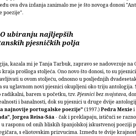
eđu ova dva izdanja zanimalo me je što novoga donosi "Ant
 poezije".
O ubiranju najljepših
tanskih pjesničkih polja
gija, kazala mi je Tanja Tarbuk, zapravo se nadovezuje na
s kraja prošloga stoljeća. Ono novo što donosi, to su pjesnici
avljivati u ovom stoljeću, odnosno u posljednjih dvadeseta
su uglavnom novi pjesnici okupljeni oko triju antologija. 
o radikalni, barem u početku, tzv.
Pjesnici bez svojstava
, do
alnosti i banalnosti, dok su pjesnici u druge dvije antologij
a najnovije portugalske poezije"
(1997.)
Pedra Mexie
i
ada"
,
Jorgea Reisa-Sáa
- čak i preklapaju, ističući se raz
u rasponu od onih bliskih španjolskoj iskustvenoj poeziji 
egičara, s eliotovskim prizvucima. Između te dvije krajnost