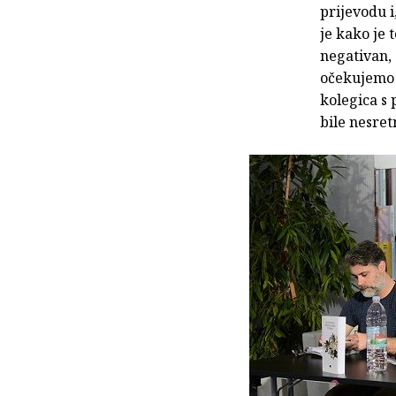
prijevodu i
je kako je 
negativan, 
očekujemo n
kolegica s 
bile nesret