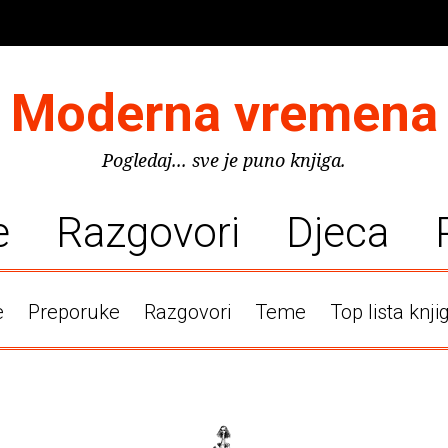
Moderna vremena
Pogledaj... sve je puno knjiga.
e
Razgovori
Djeca
e
Preporuke
Razgovori
Teme
Top lista knji