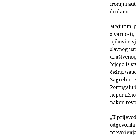
ironiji i a
do danas.
Međutim, po
stvarnosti,
njihovim v
slavnog usp
društvenoj,
bijega iz s
čežnji /sau
Zagrebu r
Portugalu i
nepomičnost
nakon revol
„U prijevod
odgovorila 
prevođenja 