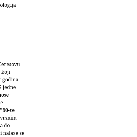
ologija
 Ceresovu
 koji
k godina.
S jedne
nose
e -
"90-te
novrsnim
pa do
i nalaze se