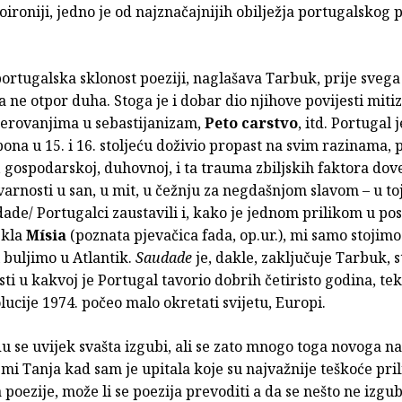
utoironiji, jedno je od najznačajnijih obilježja portugalskog 
rtugalska sklonost poeziji, naglašava Tarbuk, prije svega j
 a ne otpor duha. Stoga je i dobar dio njihove povijesti miti
jerovanjima u sebastijanizam,
Peto carstvo
, itd. Portugal 
ona u 15. i 16. stoljeću doživio propast na svim razinama, p
 gospodarskoj, duhovnoj, i ta trauma zbiljskih faktora dove
tvarnosti u san, u mit, u čežnju za negdašnjom slavom – u toj
dade/ Portugalci zaustavili i, kako je jednom prilikom u pos
ekla
Mísia
(poznata pjevačica fada, op.ur.), mi samo stojim
 buljimo u Atlantik.
Saudade
je, dakle, zaključuje Tarbuk, s
i u kakvoj je Portugal tavorio dobrih četiristo godina, tek
ucije 1974. počeo malo okretati svijetu, Europi.​
u se uvijek svašta izgubi, ali se zato mnogo toga novoga n
mi Tanja kad sam je upitala koje su najvažnije teškoće pri
poezije, može li se poezija prevoditi a da se nešto ne izgub