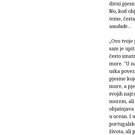
divni pjesn
No, kod obj
teme, česta 
saudade
...
„Ovo tvoje 
sam je upi
često smatr
more. "U n
uska povez
pjesme koje
more, a pj
svojih najr
morem, ali 
objašnjava
u ocean. I 
portugalsko
života, ali