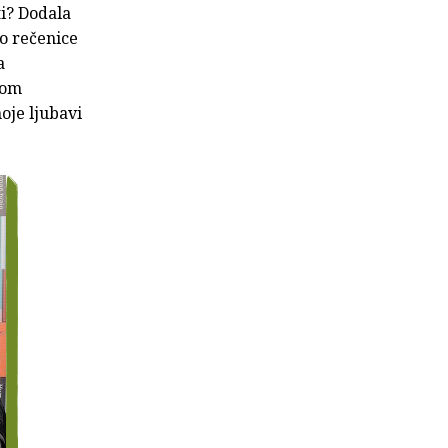
ti? Dodala
io rečenice
a
nom
oje ljubavi