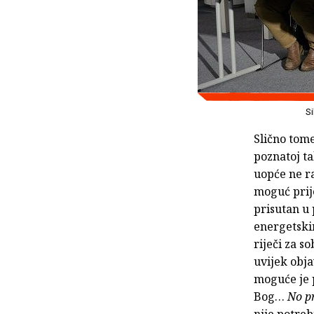
Si
Slično tome
poznatoj ta
uopće ne ra
moguć prije
prisutan u 
energetskim
riječi za s
uvijek obja
moguće je p
Bog…
No pr