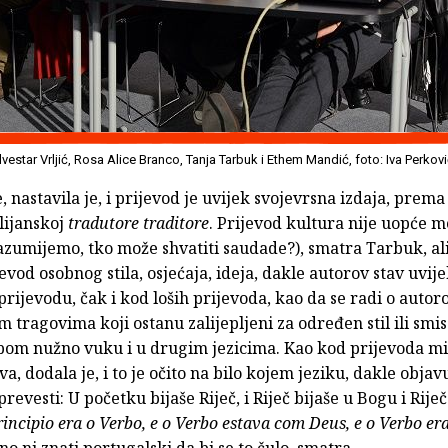
lvestar Vrljić, Rosa Alice Branco, Tanja Tarbuk i Ethem Mandić, foto: Iva Perkov
, nastavila je, i prijevod je uvijek svojevrsna izdaja, prema
lijanskoj
tradutore traditore
. Prijevod kultura nije uopće 
zumijemo, tko može shvatiti saudade?), smatra Tarbuk, ali
vod osobnog stila, osjećaja, ideja, dakle autorov stav uvije
prijevodu, čak i kod loših prijevoda, kao da se radi o auto
 tragovima koji ostanu zalijepljeni za određen stil ili smis
obom nužno vuku i u drugim jezicima. Kao kod prijevoda mit
va, dodala je, i to je očito na bilo kojem jeziku, dakle objav
revesti: U početku bijaše Riječ, i Riječ bijaše u Bogu i Riječ
incipio era o Verbo, e o Verbo estava com Deus, e o Verbo er