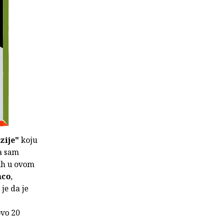
zije"
koju
a sam
nih u ovom
nco
,
je da je
ovo 20