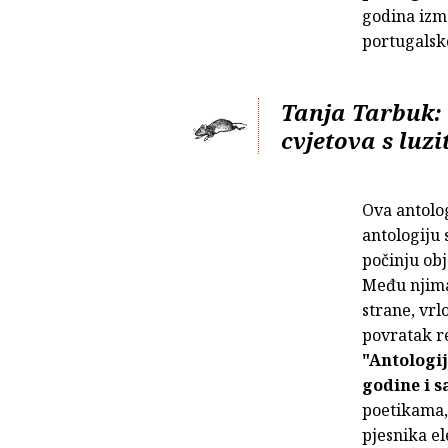
godina izm
portugalske
Tanja Tarbuk: 
cvjetova s luzi
Ova antolo
antologiju 
počinju obj
Među njima 
strane, vrl
povratak re
"Antologij
godine i s
poetikama, 
pjesnika el