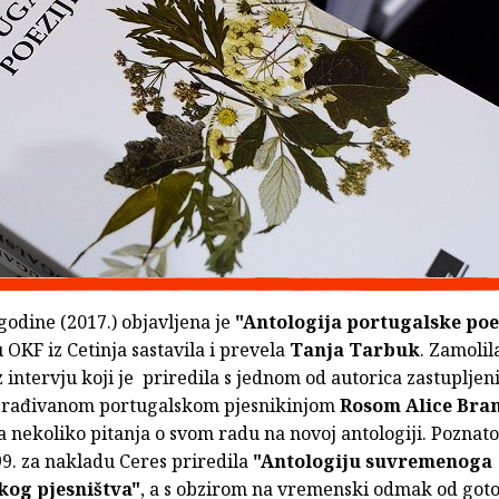
 godine (2017.) objavljena je
"Antologija portugalske poe
u OKF iz Cetinja sastavila i prevela
Tanja Tarbuk
. Zamolil
 intervju koji je priredila s jednom od autorica zastuplje
građivanom portugalskom pjesnikinjom
Rosom Alice Bra
 nekoliko pitanja o svom radu na novoj antologiji. Poznato 
9. za nakladu Ceres priredila
"Antologiju suvremenoga
kog pjesništva"
, a s obzirom na vremenski odmak od got