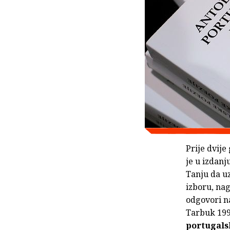
Prije dvije
je u izdanj
Tanju da uz
izboru, na
odgovori na
Tarbuk 199
portugals