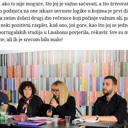
, ako to nije moguće, što joj je važno sačuvati, a što žrtvova
to podsjeća na one iskaze uvrnute logike u kojima je prvi d
a zatim dolazi drugi dio rečenice koji počinje važnim ali, p
eki pozitivni rasplet, kad ono, još gore, kao što joj se jed
portugalskih studija u Lisabonu povjerila, rekavši: Sve su m
ne, ali ih je srećom bilo malo!