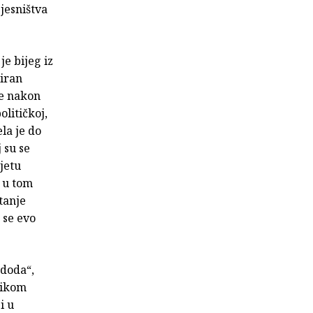
pjesništva
e bijeg iz
ziran
je nakon
olitičkoj,
la je do
 su se
jetu
o u tom
tanje
 se evo
adoda“,
likom
i u