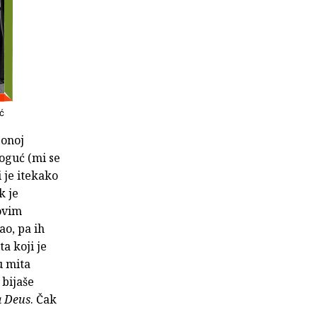
ić
 onoj
moguć (mi se
 je itekako
k je
rovim
ao, pa ih
a koji je
u mita
 bijaše
a Deus
. Čak