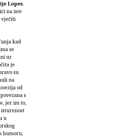
ije Lopes
.
ći na iste
 vječiti
 Tanja kad
ima se
ani uz
čita je
pravo su
nuli na
 poezija od
 povezana s
, jer im to,
 isturenost
u u
morskog
nom humoru,