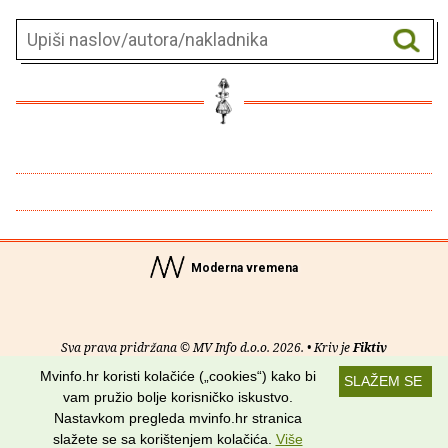
Moderna vremena
Sva prava pridržana © MV Info d.o.o. 2026. • Kriv je
Fiktiv
Mvinfo.hr koristi kolačiće („cookies“) kako bi
SLAŽEM SE
O nama
•
Pomoć
•
Uvjeti korištenja
•
RSS kanali
vam pružio bolje korisničko iskustvo.
Nastavkom pregleda mvinfo.hr stranica
Potraži nas na:
slažete se sa korištenjem kolačića.
Više