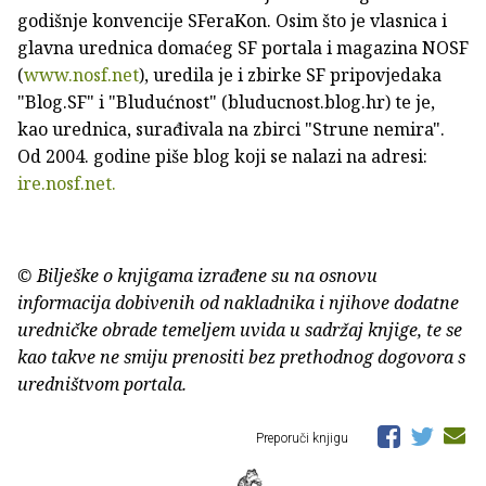
godišnje konvencije SFeraKon. Osim što je vlasnica i
glavna urednica domaćeg SF portala i magazina NOSF
(
www.nosf.net
), uredila je i zbirke SF pripovjedaka
"Blog.SF" i "Bludućnost" (bluducnost.blog.hr) te je,
kao urednica, surađivala na zbirci "Strune nemira".
Od 2004. godine piše blog koji se nalazi na adresi:
ire.nosf.net.
© Bilješke o knjigama izrađene su na osnovu
informacija dobivenih od nakladnika i njihove dodatne
uredničke obrade temeljem uvida u sadržaj knjige, te se
kao takve ne smiju prenositi bez prethodnog dogovora s
uredništvom portala.
Preporuči knjigu