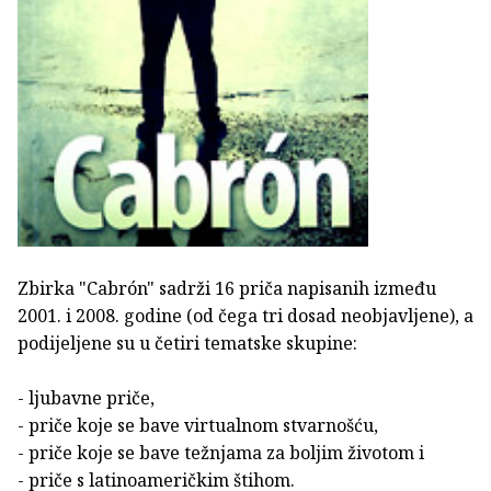
Zbirka "Cabrón" sadrži 16 priča napisanih između
2001. i 2008. godine (od čega tri dosad neobjavljene), a
podijeljene su u četiri tematske skupine:
- ljubavne priče,
- priče koje se bave virtualnom stvarnošću,
- priče koje se bave težnjama za boljim životom i
- priče s latinoameričkim štihom.