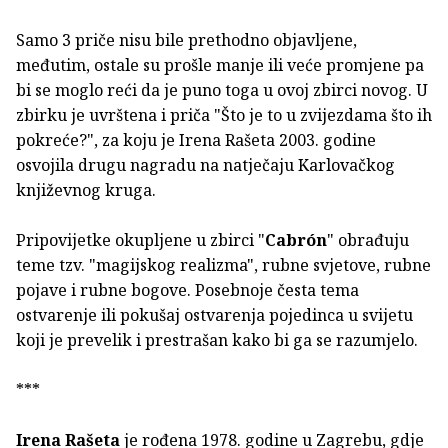
Samo 3 priče nisu bile prethodno objavljene,
međutim, ostale su prošle manje ili veće promjene pa
bi se moglo reći da je puno toga u ovoj zbirci novog. U
zbirku je uvrštena i priča "Što je to u zvijezdama što ih
pokreće?", za koju je Irena Rašeta 2003. godine
osvojila drugu nagradu na natječaju Karlovačkog
književnog kruga.
Pripovijetke okupljene u zbirci "
Cabrón
" obrađuju
teme tzv. "magijskog realizma", rubne svjetove, rubne
pojave i rubne bogove. Posebnoje česta tema
ostvarenje ili pokušaj ostvarenja pojedinca u svijetu
koji je prevelik i prestrašan kako bi ga se razumjelo.
***
Irena Rašeta
je rođena 1978. godine u Zagrebu, gdje