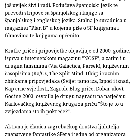
još uvijek živi i radi. Podučava španjolski jezik te
prevodi stripove sa španjolskog i knjige sa
španjolskog i engleskog jezika. Stalna je suradnica u
magazinu "Plan B" u kojemu piše o SF knjigama i
filmovima te knjigama općenito.
Kratke priče i pripovijetke objavljuje od 2000. godine,
isprva u internetskom magazinu "NOSF", a zatim i u
drugim fanzinima (Via Galáctica, Parsek), književnim
časopisima (Ka/Os, The Split Mind, Ubiq) i raznim
zbirkama pripovjedaka (Svijet tamo iza, Ispod i iznad,
Kap crne svjetlosti, Zagrob, Blog priče, Dobar ulov).
Godine 2003. osvojila je drugu nagradu na natječaju
Karlovačkog književnog kruga za priču "Što je to u
zvijezdama sto ih pokreće?".
Aktivna je članica zagrebačkog društva ljubitelja
znanstvene fantastike SFera i jedna od organizatora